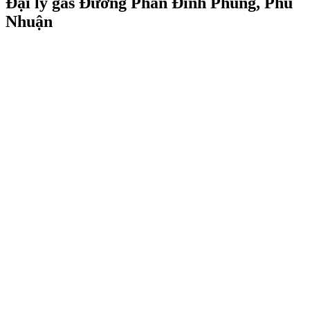
Đại lý gas Đường Phan Đình Phùng, Phú
Nhuận