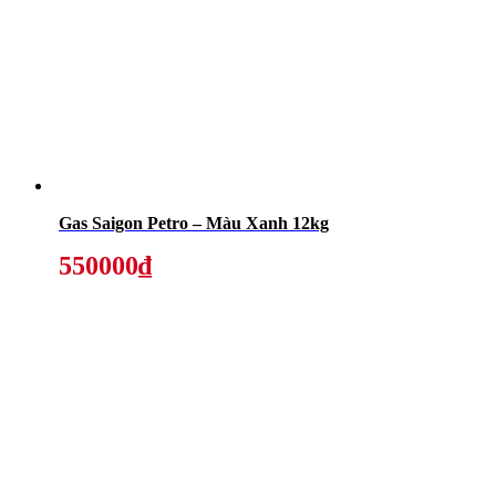
Gas Saigon Petro – Màu Xanh 12kg
550000₫