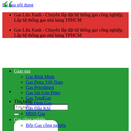
Bỏ qua nội dung
Gas Lửa Xanh - Chuyên lắp đặt hệ thống gas công nghiệp,
Lắp hệ thống gas nhà hàng TPHCM
Gas Lửa Xanh - Chuyên lắp đặt hệ thống gas công nghiệp,
Lắp hệ thống gas nhà hàng TPHCM
Giao gas
Gas Bình Minh
Gas Petro Việt Nam
Gas Petrolimex
Gas Sài Gòn Petro
Gas TotalGaz
Tìm kiếm:
Gia Đình Gas
Gas Dầu Khí
MISS Gas
Gas công nghiệp
Bếp Gas công nghiệp