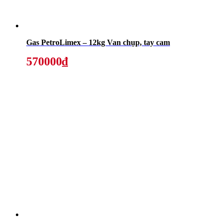
Gas PetroLimex – 12kg Van chụp, tay cam
570000₫