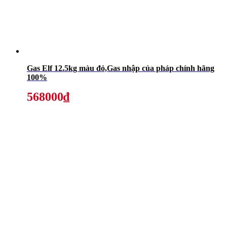
Gas Elf 12.5kg màu đỏ,Gas nhập của pháp chính hãng
100%
568000₫