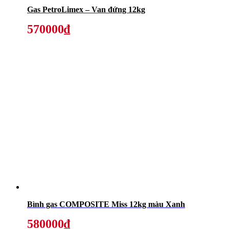
Gas PetroLimex – Van đứng 12kg
570000₫
Bình gas COMPOSITE Miss 12kg màu Xanh
580000₫