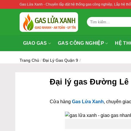
Bỏ
Gas Lửa Xanh - Chuyên lắp đặt hệ thống gas công nghiệp, Lắp hệ 
qua
nội
Tìm
dung
kiếm:
GIAO GAS
GAS CÔNG NGHIỆP
HỆ TH
Trang Chủ
/
Đại Lý Gas Quận 9
/
Đại lý gas Đường Lê
Cửa hàng
Gas Lửa Xanh
, chuyên giao