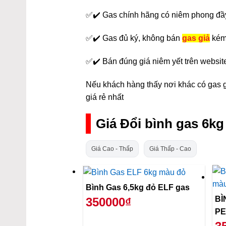
✅✔️ Gas chính hãng có niêm phong đầ
✅✔️ Gas đủ ký, không bán
gas giả
kém
✅✔️ Bán đúng giá niêm yết trên websit
Nếu khách hàng thấy nơi khác có gas gi
giá rẻ nhất
Giá Đổi bình gas 6k
Giá Cao - Thấp
Giá Thấp - Cao
Bình Gas 6,5kg đỏ ELF gas
BÌ
350000₫
PE