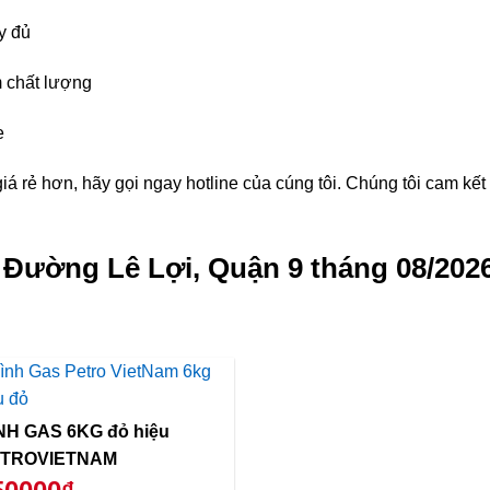
y đủ
 chất lượng
e
á rẻ hơn, hãy gọi ngay hotline của cúng tôi. Chúng tôi cam kế
g Đường Lê Lợi, Quận 9 tháng 08/202
NH GAS 6KG đỏ hiệu
TROVIETNAM