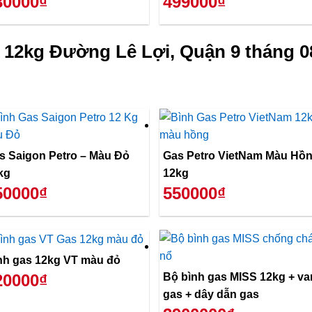
30000₫
499000₫
 12kg Đường Lê Lợi, Quận 9 tháng 0
s Saigon Petro – Màu Đỏ
Gas Petro VietNam Màu Hồ
kg
12kg
50000₫
550000₫
nh gas 12kg VT màu đỏ
Bộ bình gas MISS 12kg + va
20000₫
gas + dây dẫn gas