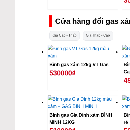
3
Cửa hàng đổi gas xá
Giá Cao - Thấp
Giá Thấp - Cao
Bình gas xám 12kg VT Gas
Bì
530000₫
Ga
4
Bình gas Gia Đình xám BÌNH
Bì
MINH 12KG
rẻ