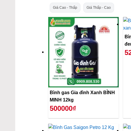
Giá Cao - Thấp
Giá Thấp - Cao
Bì
đe
5
Bình gas Gia đình Xanh BÌNH
MINH 12kg
500000₫