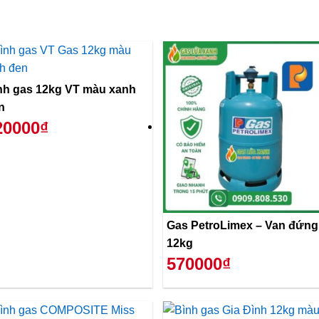
nh gas 12kg VT màu xanh
n
20000₫
Gas PetroLimex – Van đứng
12kg
570000₫