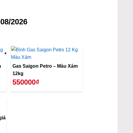
08/2026
m
Gas Saigon Petro – Màu Xám
12kg
550000₫
giá