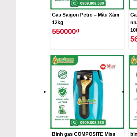
Gas Saigon Petro – Màu Xám
Ga
12kg
nh
550000₫
10
5
Bình gas COMPOSITE Miss
bì