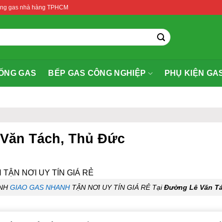
thống gas nhà hàng TPHCM
ỐNG GAS
BẾP GAS CÔNG NGHIỆP
PHỤ KIỆN GA
 Văn Tách, Thủ Đức
ANH
GIAO GAS NHANH
TẬN NƠI UY TÍN GIÁ RẺ Tại
Đường Lê Văn T