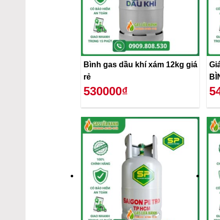
Bình gas dầu khí xám 12kg giá
Gi
rẻ
BÌ
530000₫
5