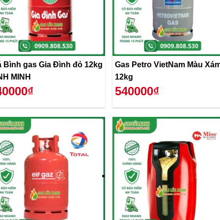
á Bình gas Gia Đình đỏ 12kg
Gas Petro VietNam Màu Xá
NH MINH
12kg
40000₫
540000₫