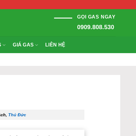
GỌI GAS NGAY
0909.808.530
S
GIÁ GAS
LIÊN HỆ
ách,
Thủ Đức