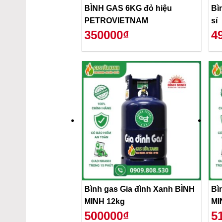
BÌNH GAS 6KG đỏ hiệu
Bì
PETROVIETNAM
sỉ
350000₫
4
Bình gas Gia đình Xanh BÌNH
Bì
MINH 12kg
MI
500000₫
5