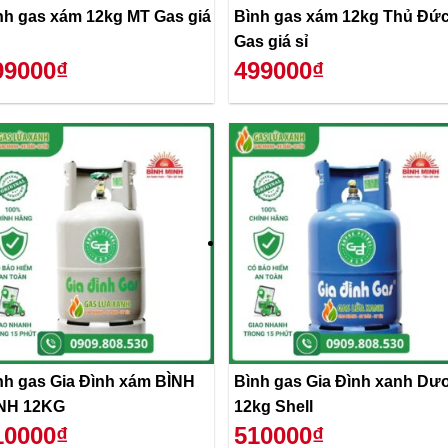
nh gas xám 12kg MT Gas giá
Bình gas xám 12kg Thủ Đứ
Gas giá sỉ
99000₫
499000₫
nh gas Gia Đình xám BÌNH
Bình gas Gia Đình xanh Dư
NH 12KG
12kg Shell
10000₫
510000₫