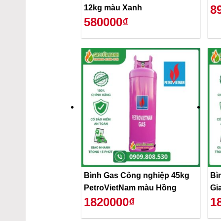
8
12kg màu Xanh
580000₫
Bình Gas Công nghiệp 45kg
Bì
PetroVietNam màu Hồng
Gi
1820000₫
1