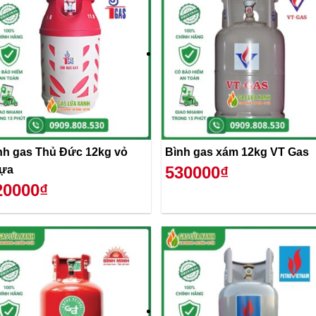
nh gas Thủ Đức 12kg vỏ
Bình gas xám 12kg VT Gas
530000₫
ựa
20000₫