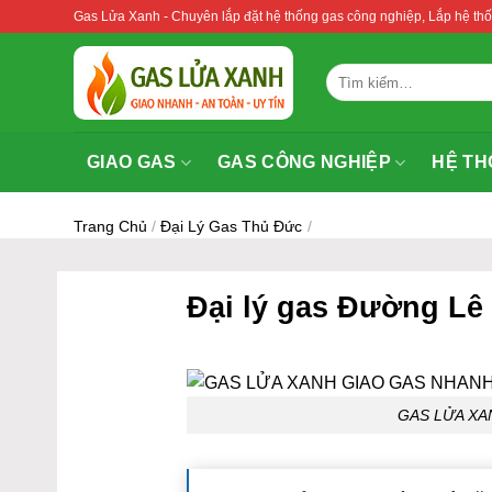
Bỏ
Gas Lửa Xanh - Chuyên lắp đặt hệ thống gas công nghiệp, Lắp hệ 
qua
nội
Tìm
dung
kiếm:
GIAO GAS
GAS CÔNG NGHIỆP
HỆ TH
Trang Chủ
/
Đại Lý Gas Thủ Đức
/
Đại lý gas Đường Lê
GAS LỬA X