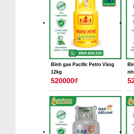
Bình gas Pacific Petro Vàng
Bì
12kg
nh
520000₫
5