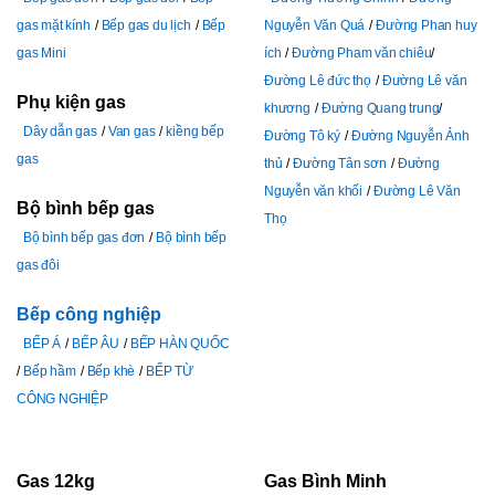
gas mặt kính
Bếp gas du lịch
Bếp
Nguyễn Văn Quá
Đường Phan huy
gas Mini
ích
Đường Pham văn chiêu
Đường Lê đức thọ
Đường Lê văn
Phụ kiện gas
khương
Đường Quang trung
Dây dẫn gas
Van gas
kiềng bếp
Đường Tô ký
Đường Nguyễn Ảnh
gas
thủ
Đường Tân sơn
Đường
Nguyễn văn khối
Đường Lê Văn
Bộ bình bếp gas
Thọ
Bộ bình bếp gas đơn
Bộ bình bếp
gas đôi
Bếp công nghiệp
BẾP Á
BẾP ÂU
BẾP HÀN QUỐC
Bếp hầm
Bếp khè
BẾP TỪ
CÔNG NGHIỆP
Gas 12kg
Gas Bình Minh