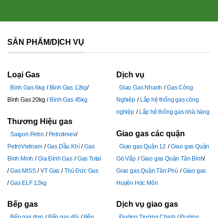
SẢN PHẨM/DỊCH VỤ
Loại Gas
Dịch vụ
Bình Gas 6kg
Bình Gas 12kg
Giao Gas Nhanh
Gas Công
Bình Gas 20kg
Bình Gas 45kg
Nghiệp
Lắp hệ thống gas công
nghiệp
Lắp hệ thống gas nhà hàng
Thương Hiệu gas
Giao gas các quận
Saigon Petro
Petrolimex
PetroVietnam
Gas Dầu Khí
Gas
Giao gas Quận 12
Giao gas Quận
Bình Minh
Gia Đình Gas
Gas Total
Gò Vấp
Giao gas Quận Tân Bình
Gas MISS
VT Gas
Thủ Đức Gas
Giao gas Quận Tân Phú
Giao gas
Gas ELF 12kg
Huyện Hóc Môn
Bếp gas
Dịch vụ giao gas
Bếp gas đơn
Bếp gas đôi
Bếp
Đường Trường Chinh
Đường