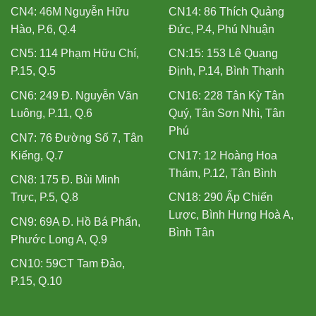
CN4: 46M Nguyễn Hữu
CN14: 86 Thích Quảng
Hào, P.6, Q.4
Đức, P.4, Phú Nhuận
CN5: 114 Phạm Hữu Chí,
CN:15: 153 Lê Quang
P.15, Q.5
Định, P.14, Bình Thạnh
CN6: 249 Đ. Nguyễn Văn
CN16: 228 Tân Kỳ Tân
Luông, P.11, Q.6
Quý, Tân Sơn Nhì, Tân
Phú
CN7: 76 Đường Số 7, Tân
Kiểng, Q.7
CN17: 12 Hoàng Hoa
Thám, P.12, Tân Bình
CN8: 175 Đ. Bùi Minh
Trực, P.5, Q.8
CN18: 290 Ấp Chiến
Lược, Bình Hưng Hoà A,
CN9: 69A Đ. Hồ Bá Phấn,
Bình Tân
Phước Long A, Q.9
CN10: 59CT Tam Đảo,
P.15, Q.10