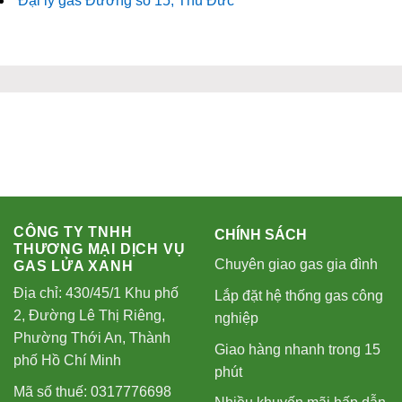
Đại lý gas Đường số 15, Thủ Đức
CÔNG TY TNHH
CHÍNH SÁCH
THƯƠNG MẠI DỊCH VỤ
Chuyên giao gas gia đình
GAS LỬA XANH
Địa chỉ: 430/45/1 Khu phố
Lắp đặt hệ thống gas công
2, Đường Lê Thị Riêng,
nghiệp
Phường Thới An, Thành
Giao hàng nhanh trong 15
phố Hồ Chí Minh
phút
Mã số thuế: 0317776698