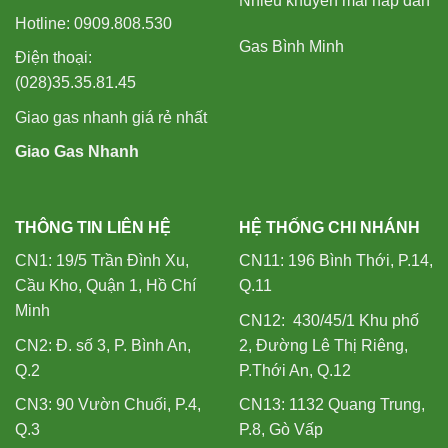
Nhiều khuyến mãi hấp dẫn
Hotline: 0909.808.530
Gas Bình Minh
Điện thoại:
(028)35.35.81.45
Giao gas nhanh giá rẻ nhất
Giao Gas Nhanh
THÔNG TIN LIÊN HỆ
HỆ THỐNG CHI NHÁNH
CN1: 19/5 Trần Đình Xu,
CN11: 196 Bình Thới, P.14,
Cầu Kho, Quận 1, Hồ Chí
Q.11
Minh
CN12: 430/45/1 Khu phố
CN2: Đ. số 3, P. Bình An,
2, Đường Lê Thị Riêng,
Q.2
P.Thới An, Q.12
CN3: 90 Vườn Chuối, P.4,
CN13: 1132 Quang Trung,
Q.3
P.8, Gò Vấp