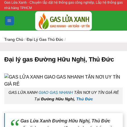
Gas Lửa Xanh - Chuyên lắp đặt hệ thống gas công nghiệp, Lắp hệ thống gas
Bỏ
nhà hàng TPHCM
qua
nội
dung
Trang Chủ
/
Đại Lý Gas Thủ Đức
/
Đại lý gas Đường Hữu Nghị, Thủ Đức
GAS LỬA XANH
GIAO GAS NHANH
TẬN NƠI UY TÍN GIÁ RẺ
Tại
Đường Hữu Nghị,
Thủ Đức
Gas Lửa Xanh Đường Hữu Nghị, Thủ Đức