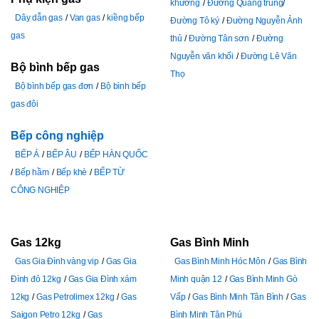
khương
Đường Quang trung
Dây dẫn gas
Van gas
kiềng bếp
Đường Tô ký
Đường Nguyễn Ảnh
gas
thủ
Đường Tân sơn
Đường
Nguyễn văn khối
Đường Lê Văn
Bộ bình bếp gas
Thọ
Bộ bình bếp gas đơn
Bộ bình bếp
gas đôi
Bếp công nghiệp
BẾP Á
BẾP ÂU
BẾP HÀN QUỐC
Bếp hầm
Bếp khè
BẾP TỪ
CÔNG NGHIỆP
Gas 12kg
Gas Bình Minh
Gas Gia Đình vàng vip
Gas Gia
Gas Bình Minh Hóc Môn
Gas Bình
Đình đỏ 12kg
Gas Gia Đình xám
Minh quận 12
Gas Bình Minh Gò
12kg
Gas Petrolimex 12kg
Gas
Vấp
Gas Bình Minh Tân Bình
Gas
Saigon Petro 12kg
Gas
Bình Minh Tân Phú