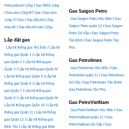
Petrovietnam 12kg
Gas MISS 12kg
Gas Saigon Petro
Gas xám 12kg MT Gas
Gas xám
Gas Saigon Petro Hóc Môn
Gas
12kg VT Gas
Gas dầu khí 12kg
Saigon Petro quận 12
Gas Saigon
màu đỏ
Gas dầu khí xám 12kg
Petro Gò Vấp
Gas Saigon Petro
Lắp đặt gas
Tân Bình
Gas Saigon Petro Tân
Lắp hệ thống gas Thủ Đức
Lắp hệ
Phú
thống gas Quận 1
Lắp hệ thống
Gas Petrolimex
gas Quận 2
Lắp hệ thống gas
Gas Petrolimex Hóc Môn
Gas
Quận 3
Lắp hệ thống gas Quận 4
Petrolimex quận 12
Gas Petrolimex
Lắp hệ thống gas Quận 5
Lắp hệ
Gò Vấp
Gas Petrolimex Tân Bình
thống gas Quận 6
Lắp hệ thống
Gas Petrolimex Tân Phú
gas Quận 7
Lắp hệ thống gas
Quận 8
Lắp hệ thống gas Quận 9
Gas PetroVietNam
Lắp hệ thống gas Quận 10
Lắp hệ
Gas PetroVietNam Hóc Môn
Gas
thống gas Quận 11
Lắp hệ thống
PetroVietNam quận 12
Gas
gas Quận 12
Lắp hệ thống gas
PetroVietNam Gò Vấp
Gas
Bình Tân
Lắp hệ thống gas Bình