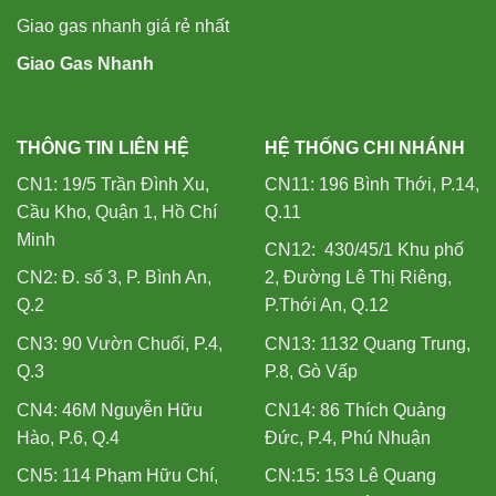
Giao gas nhanh giá rẻ nhất
Giao Gas Nhanh
THÔNG TIN LIÊN HỆ
HỆ THỐNG CHI NHÁNH
CN1: 19/5 Trần Đình Xu,
CN11: 196 Bình Thới, P.14,
Cầu Kho, Quận 1, Hồ Chí
Q.11
Minh
CN12: 430/45/1 Khu phố
CN2: Đ. số 3, P. Bình An,
2, Đường Lê Thị Riêng,
Q.2
P.Thới An, Q.12
CN3: 90 Vườn Chuối, P.4,
CN13: 1132 Quang Trung,
Q.3
P.8, Gò Vấp
CN4: 46M Nguyễn Hữu
CN14: 86 Thích Quảng
Hào, P.6, Q.4
Đức, P.4, Phú Nhuận
CN5: 114 Phạm Hữu Chí,
CN:15: 153 Lê Quang