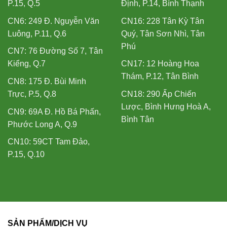
P.15, Q.5
Định, P.14, Bình Thạnh
CN6: 249 Đ. Nguyễn Văn
CN16: 228 Tân Kỳ Tân
Luông, P.11, Q.6
Quý, Tân Sơn Nhì, Tân
Phú
CN7: 76 Đường Số 7, Tân
Kiểng, Q.7
CN17: 12 Hoàng Hoa
Thám, P.12, Tân Bình
CN8: 175 Đ. Bùi Minh
Trực, P.5, Q.8
CN18: 290 Ấp Chiến
Lược, Bình Hưng Hoà A,
CN9: 69A Đ. Hồ Bá Phấn,
Bình Tân
Phước Long A, Q.9
CN10: 59CT Tam Đảo,
P.15, Q.10
SẢN PHẨM/DỊCH VỤ