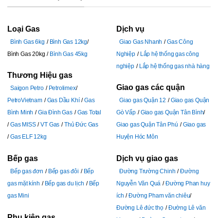
Loại Gas
Dịch vụ
Bình Gas 6kg
Bình Gas 12kg
Giao Gas Nhanh
Gas Công
Bình Gas 20kg
Bình Gas 45kg
Nghiệp
Lắp hệ thống gas công
nghiệp
Lắp hệ thống gas nhà hàng
Thương Hiệu gas
Giao gas các quận
Saigon Petro
Petrolimex
PetroVietnam
Gas Dầu Khí
Gas
Giao gas Quận 12
Giao gas Quận
Bình Minh
Gia Đình Gas
Gas Total
Gò Vấp
Giao gas Quận Tân Bình
Gas MISS
VT Gas
Thủ Đức Gas
Giao gas Quận Tân Phú
Giao gas
Gas ELF 12kg
Huyện Hóc Môn
Bếp gas
Dịch vụ giao gas
Bếp gas đơn
Bếp gas đôi
Bếp
Đường Trường Chinh
Đường
gas mặt kính
Bếp gas du lịch
Bếp
Nguyễn Văn Quá
Đường Phan huy
gas Mini
ích
Đường Pham văn chiêu
Đường Lê đức thọ
Đường Lê văn
Phụ kiện gas