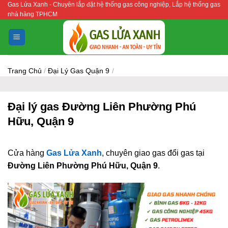
Gas Lửa Xanh - Chuyên lắp đặt hệ thống gas công nghiệp, Lắp hệ thống gas
Bỏ
nhà hàng TPHCM
qua
nội
dung
Trang Chủ
/
Đại Lý Gas Quận 9
/
Đại lý gas Đường Liên Phường Phú
Hữu, Quận 9
Cửa hàng
Gas Lửa Xanh
, chuyên giao gas đổi gas tại
Đường Liên Phường Phú Hữu, Quận 9
.