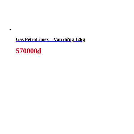
Gas PetroLimex – Van đứng 12kg
570000₫