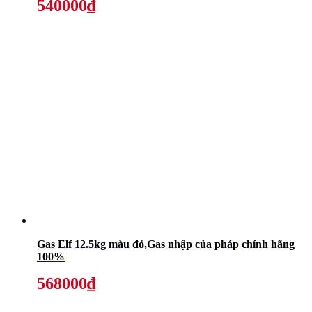
540000₫
Gas Elf 12.5kg màu đỏ,Gas nhập của pháp chính hãng
100%
568000₫