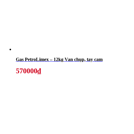
Gas PetroLimex – 12kg Van chụp, tay cam
570000₫