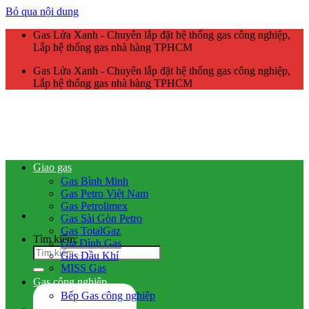
Bỏ qua nội dung
Gas Lửa Xanh - Chuyên lắp đặt hệ thống gas công nghiệp,
Lắp hệ thống gas nhà hàng TPHCM
Gas Lửa Xanh - Chuyên lắp đặt hệ thống gas công nghiệp,
Lắp hệ thống gas nhà hàng TPHCM
Giao gas
Gas Bình Minh
Gas Petro Việt Nam
Gas Petrolimex
Gas Sài Gòn Petro
Gas TotalGaz
Tìm kiếm:
Gia Đình Gas
Gas Dầu Khí
MISS Gas
Gas công nghiệp
Bếp Gas công nghiệp