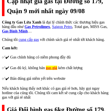
Cập nhật giá gas tại Đường số 179,
Quận 9 mới nhất ngày 09/08
Công ty Gas Lửa Xanh
là đại lý chính thức các thương hiệu gas
hàng đầu như
Gas Petrolimex
,
Saigon Petro
, Total gas, MISS Gas,
Gas Bình Minh
…
Chúng tôi
cung cấp gas
với chính sách giá rẻ nhất tới khách hàng.
Cam kết:
✅✔️ Gas chính hãng có niêm phong đầy đủ
✅✔️ Gas đủ ký, không bán
gas giả
kém chất lượng
✅✔️ Bán đúng giá niêm yết trên website
Nếu khách hàng thấy nơi khác có gas giá rẻ hơn, hãy gọi ngay
hotline của cúng tôi. Chúng tôi cam kết sẽ cung cấp cho khách hàng
gas với giá rẻ nhất
Giá Đổi bình gas 6kg Đường số 179,