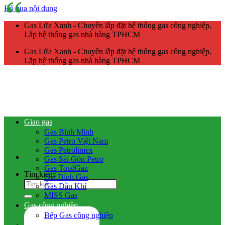
Bỏ qua nội dung
Gas Lửa Xanh - Chuyên lắp đặt hệ thống gas công nghiệp,
Lắp hệ thống gas nhà hàng TPHCM
Gas Lửa Xanh - Chuyên lắp đặt hệ thống gas công nghiệp,
Lắp hệ thống gas nhà hàng TPHCM
Giao gas
Gas Bình Minh
Gas Petro Việt Nam
Gas Petrolimex
Gas Sài Gòn Petro
Gas TotalGaz
Tìm kiếm:
Gia Đình Gas
Gas Dầu Khí
MISS Gas
Gas công nghiệp
Bếp Gas công nghiệp