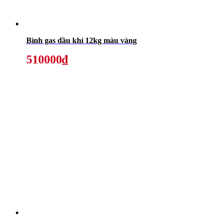
Bình gas dầu khí 12kg màu vàng
510000₫