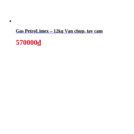
Gas PetroLimex – 12kg Van chụp, tay cam
570000₫