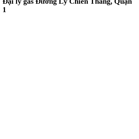
Đại lý gas Đường Lý Chiến Thắng, Quận
1