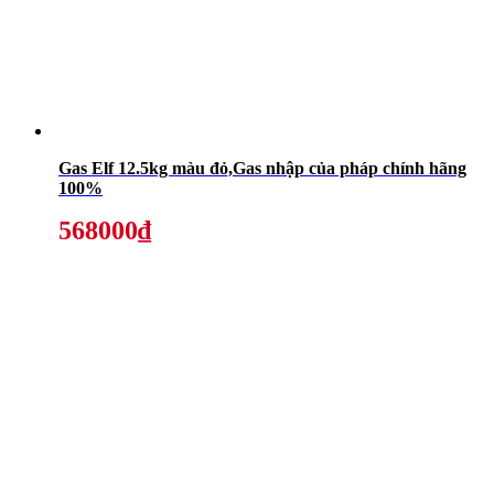
Gas Elf 12.5kg màu đỏ,Gas nhập của pháp chính hãng
100%
568000₫