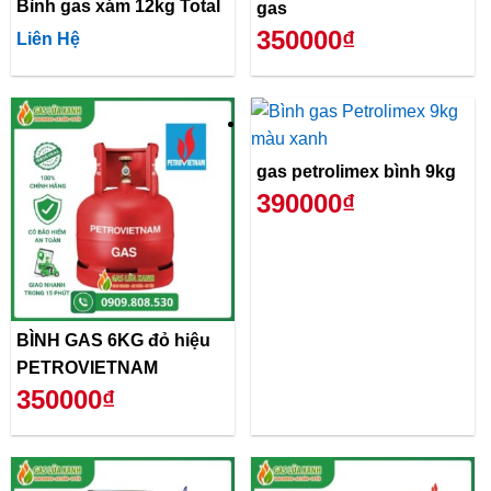
Bình gas xám 12kg Total
gas
350000₫
Liên Hệ
gas petrolimex bình 9kg
390000₫
BÌNH GAS 6KG đỏ hiệu
PETROVIETNAM
350000₫