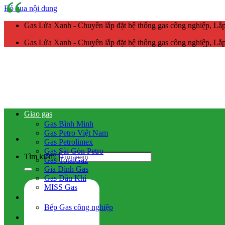
Bỏ qua nội dung
Gas Lửa Xanh - Chuyên lắp đặt hệ thống gas công nghiệp, L
Gas Lửa Xanh - Chuyên lắp đặt hệ thống gas công nghiệp, L
Giao gas
Gas Bình Minh
Gas Petro Việt Nam
Gas Petrolimex
Gas Sài Gòn Petro
Tìm kiếm:
Gas TotalGaz
Gia Đình Gas
Gas Dầu Khí
MISS Gas
Gas công nghiệp
Bếp Gas công nghiệp
Hệ thống gas