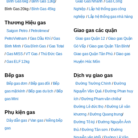
Bình Gas 6kg
Bình Gas 12kg
Giao Gas Nhanh
Gas Công
Bình Gas 20kg
Bình Gas 45kg
Nghiệp
Lắp hệ thống gas công
nghiệp
Lắp hệ thống gas nhà hàng
Thương Hiệu gas
Giao gas các quận
Saigon Petro
Petrolimex
PetroVietnam
Gas Dầu Khí
Gas
Giao gas Quận 12
Giao gas Quận
Bình Minh
Gia Đình Gas
Gas Total
Gò Vấp
Giao gas Quận Tân Bình
Gas MISS
VT Gas
Thủ Đức Gas
Giao gas Quận Tân Phú
Giao gas
Gas ELF 12kg
Huyện Hóc Môn
Bếp gas
Dịch vụ giao gas
Bếp gas đơn
Bếp gas đôi
Bếp
Đường Trường Chinh
Đường
gas mặt kính
Bếp gas du lịch
Bếp
Nguyễn Văn Quá
Đường Phan huy
gas Mini
ích
Đường Pham văn chiêu
Đường Lê đức thọ
Đường Lê văn
Phụ kiện gas
khương
Đường Quang trung
Dây dẫn gas
Van gas
kiềng bếp
Đường Tô ký
Đường Nguyễn Ảnh
gas
thủ
Đường Tân sơn
Đường
Nguyễn văn khối
Đường Lê Văn