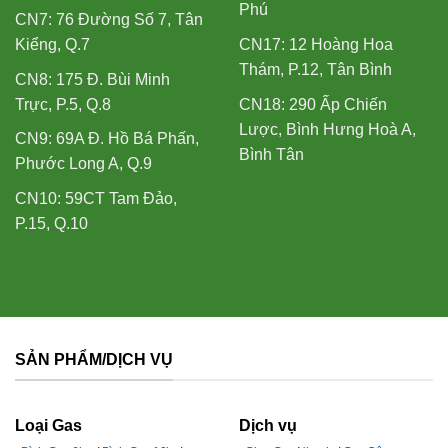
Phú
CN7: 76 Đường Số 7, Tân
Kiểng, Q.7
CN17: 12 Hoàng Hoa
Thám, P.12, Tân Bình
CN8: 175 Đ. Bùi Minh
Trực, P.5, Q.8
CN18: 290 Ấp Chiến
Lược, Bình Hưng Hoà A,
CN9: 69A Đ. Hồ Bá Phấn,
Bình Tân
Phước Long A, Q.9
CN10: 59CT Tam Đảo,
P.15, Q.10
SẢN PHẨM/DỊCH VỤ
Loại Gas
Dịch vụ