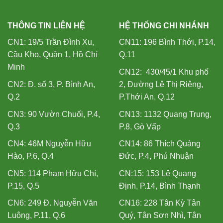
THÔNG TIN LIÊN HỆ
HỆ THỐNG CHI NHÁNH
CN1: 19/5 Trần Đình Xu,
CN11: 196 Bình Thới, P.14,
Cầu Kho, Quận 1, Hồ Chí
Q.11
Minh
CN12: 430/45/1 Khu phố
CN2: Đ. số 3, P. Bình An,
2, Đường Lê Thị Riêng,
Q.2
P.Thới An, Q.12
CN3: 90 Vườn Chuối, P.4,
CN13: 1132 Quang Trung,
Q.3
P.8, Gò Vấp
CN4: 46M Nguyễn Hữu
CN14: 86 Thích Quảng
Hào, P.6, Q.4
Đức, P.4, Phú Nhuận
CN5: 114 Phạm Hữu Chí,
CN:15: 153 Lê Quang
P.15, Q.5
Định, P.14, Bình Thạnh
CN6: 249 Đ. Nguyễn Văn
CN16: 228 Tân Kỳ Tân
Luông, P.11, Q.6
Quý, Tân Sơn Nhì, Tân