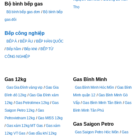
Bộ bình bếp gas
Thọ
Bộ bình bếp gas đơn
Bộ bình bếp
gas đôi
Bếp công nghiệp
BẾP Á
BẾP ÂU
BẾP HÀN QUỐC
Bếp hầm
Bếp khè
BẾP TỪ
CÔNG NGHIỆP
Gas 12kg
Gas Bình Minh
Gas Gia Đình vàng vip
Gas Gia
Gas Bình Minh Hóc Môn
Gas Bình
Đình đỏ 12kg
Gas Gia Đình xám
Minh quận 12
Gas Bình Minh Gò
12kg
Gas Petrolimex 12kg
Gas
Vấp
Gas Bình Minh Tân Bình
Gas
Saigon Petro 12kg
Gas
Bình Minh Tân Phú
Petrovietnam 12kg
Gas MISS 12kg
Gas Saigon Petro
Gas xám 12kg MT Gas
Gas xám
Gas Saigon Petro Hóc Môn
Gas
12kg VT Gas
Gas dầu khí 12kg