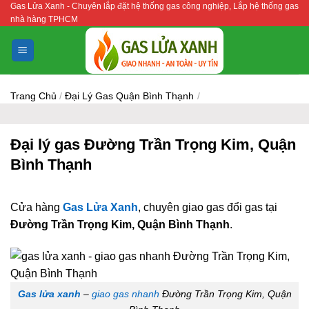
Gas Lửa Xanh - Chuyên lắp đặt hệ thống gas công nghiệp, Lắp hệ thống gas
Bỏ
nhà hàng TPHCM
qua
nội
dung
Trang Chủ
/
Đại Lý Gas Quận Bình Thạnh
/
Đại lý gas Đường Trần Trọng Kim, Quận
Bình Thạnh
Cửa hàng
Gas Lửa Xanh
, chuyên giao gas đổi gas tại
Đường Trần Trọng Kim, Quận Bình Thạnh
.
Gas lửa xanh
–
giao gas nhanh
Đường Trần Trọng Kim, Quận