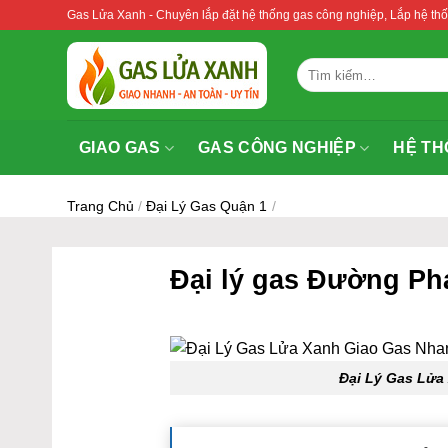
Bỏ
Gas Lửa Xanh - Chuyên lắp đặt hệ thống gas công nghiệp, Lắp hệ 
qua
nội
Tìm
dung
kiếm:
GIAO GAS
GAS CÔNG NGHIỆP
HỆ TH
Trang Chủ
/
Đại Lý Gas Quận 1
/
Đại lý gas Đường Ph
Đại Lý Gas Lửa