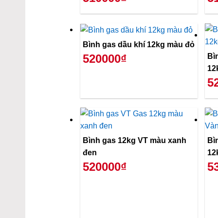
Bình gas dầu khí 12kg màu đỏ
Bì
520000₫
12
5
Bình gas 12kg VT màu xanh
Bì
đen
12
520000₫
5