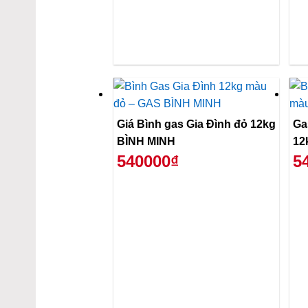
Giá Bình gas Gia Đình đỏ 12kg
Ga
BÌNH MINH
12
540000₫
5