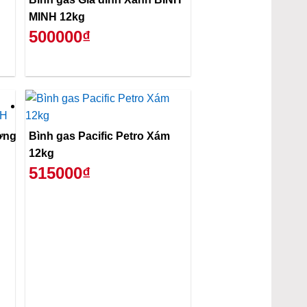
MINH 12kg
500000₫
ơng
Bình gas Pacific Petro Xám
12kg
515000₫