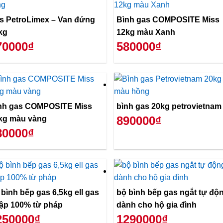
s PetroLimex – Van đứng
Bình gas COMPOSITE Miss
kg
12kg màu Xanh
70000₫
580000₫
nh gas COMPOSITE Miss
bình gas 20kg petrovietnam
890000₫
kg màu vàng
80000₫
 bình bếp gas 6,5kg ell gas
bộ bình bếp gas ngắt tự độ
ập 100% từ pháp
dành cho hộ gia đình
250000₫
1290000₫