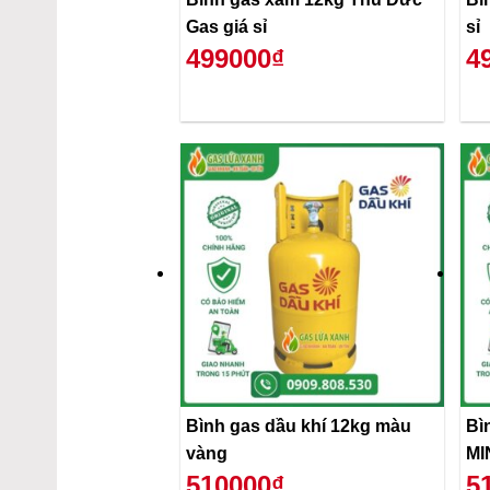
Gas giá sỉ
sỉ
499000₫
4
Bình gas dầu khí 12kg màu
Bì
vàng
MI
510000₫
5