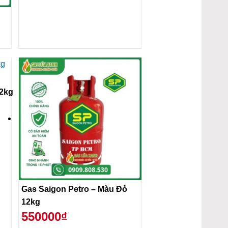
12kg
Gas Saigon Petro – Màu Đỏ
12kg
550000₫