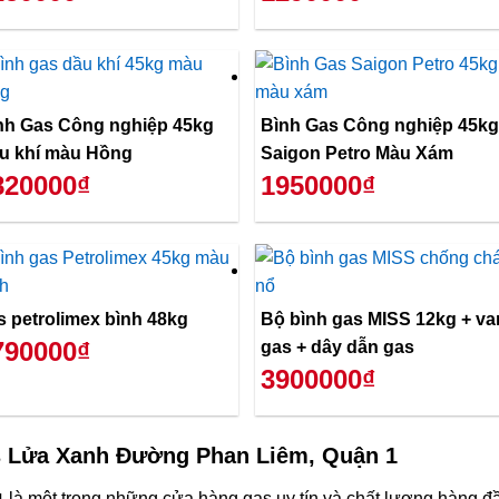
nh Gas Công nghiệp 45kg
Bình Gas Công nghiệp 45kg
u khí màu Hồng
Saigon Petro Màu Xám
820000₫
1950000₫
s petrolimex bình 48kg
Bộ bình gas MISS 12kg + va
790000₫
gas + dây dẫn gas
3900000₫
 Lửa Xanh Đường Phan Liêm, Quận 1
là một trong những cửa hàng gas uy tín và chất lượng hàng đ
1