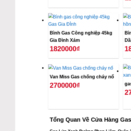
Bình Gas Công nghiệp 45kg
Bì
Gia Đình Xám
Dầ
1820000₫
1
Van Miss Gas chống cháy nổ
ga
2700000₫
2
Tổng Quan Về
Cửa Hàng Gas
Gas Lửa Xanh Đường Phan Liêm, Quận 