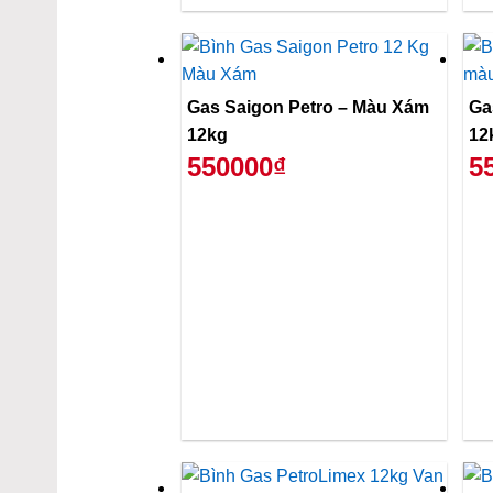
Gas Saigon Petro – Màu Xám
Ga
12kg
12
550000₫
5