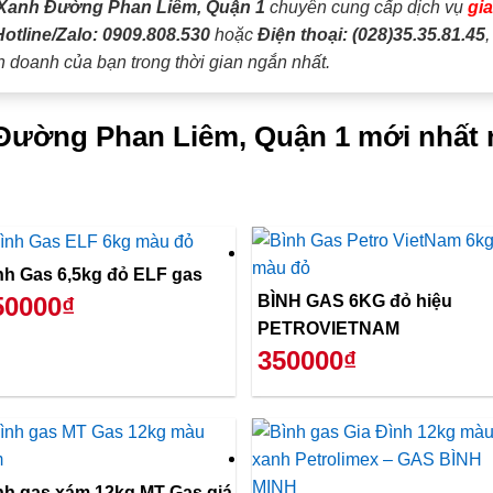
Xanh Đường Phan Liêm, Quận 1
chuyên cung cấp dịch vụ
gi
Hotline/Zalo: 0909.808.530
hoặc
Điện thoại: (028)35.35.81.45
h doanh của bạn trong thời gian ngắn nhất.
i Đường Phan Liêm, Quận 1 mới nhất 
Bình Gas 6,5kg đỏ ELF gas
BÌNH GAS 6KG đỏ hiệu
50000₫
PETROVIETNAM
350000₫
nh gas xám 12kg MT Gas giá