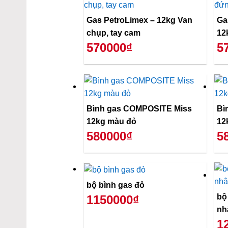
Gas PetroLimex – 12kg Van
Ga
chụp, tay cam
12
570000₫
5
Bình gas COMPOSITE Miss
Bì
12kg màu đỏ
12
580000₫
5
bộ bình gas đỏ
bộ
1150000₫
nh
1