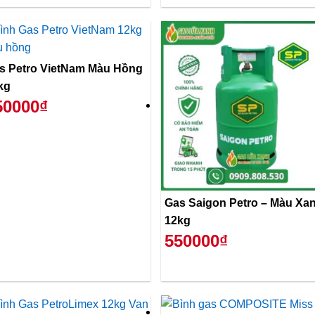
s Petro VietNam Màu Hồng
kg
50000₫
Gas Saigon Petro – Màu Xanh
12kg
550000₫