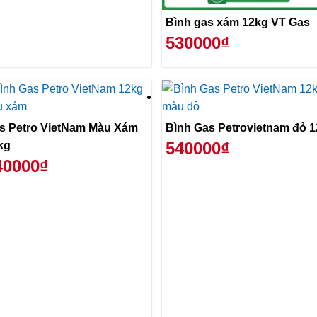
Bình gas xám 12kg VT Gas
530000₫
s Petro VietNam Màu Xám
Bình Gas Petrovietnam đỏ 
540000₫
kg
40000₫