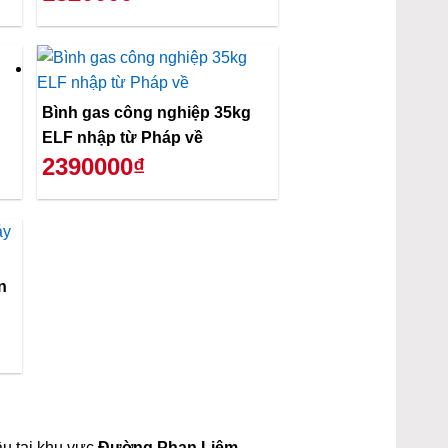
Bình gas công nghiệp 35kg
ELF nhập từ Pháp về
2390000₫
n
ầu tại khu vực
Đường Phan Liêm,