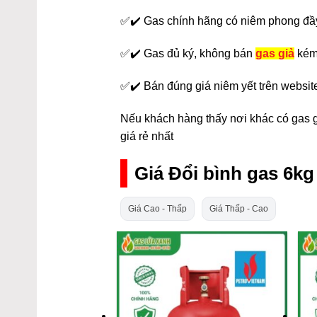
✅✔️ Gas chính hãng có niêm phong đầ
✅✔️ Gas đủ ký, không bán
gas giả
kém
✅✔️ Bán đúng giá niêm yết trên websit
Nếu khách hàng thấy nơi khác có gas gi
giá rẻ nhất
Giá Đổi bình gas 6k
Giá Cao - Thấp
Giá Thấp - Cao