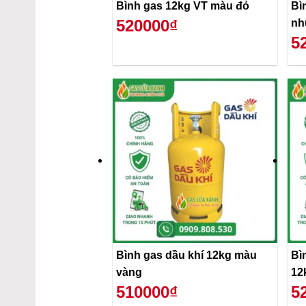
Bình gas 12kg VT màu đỏ
Bì
520000₫
nh
5
Bình gas dầu khí 12kg màu
Bì
vàng
12
510000₫
5