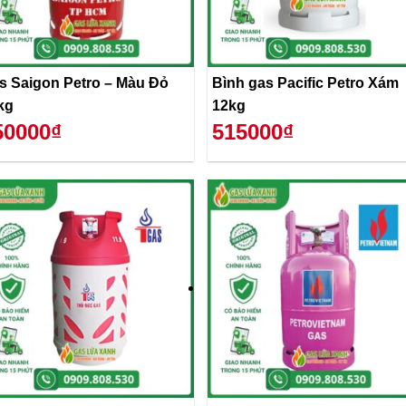
s Saigon Petro – Màu Đỏ
Bình gas Pacific Petro Xám
kg
12kg
50000₫
515000₫