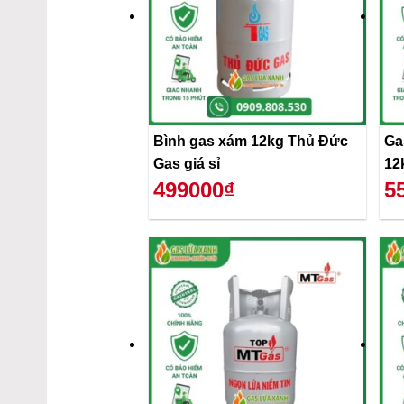
Bình gas xám 12kg Thủ Đức
Ga
Gas giá sỉ
12
499000₫
5