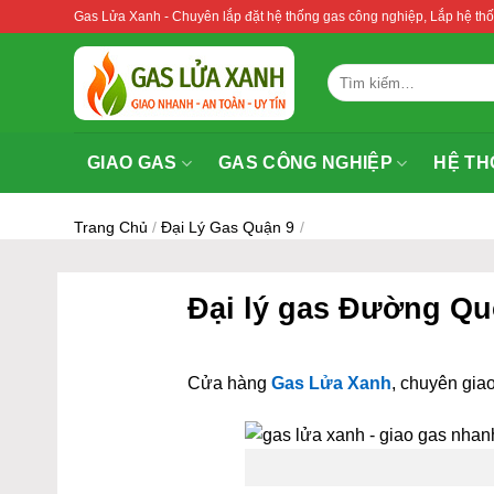
Bỏ
Gas Lửa Xanh - Chuyên lắp đặt hệ thống gas công nghiệp, Lắp hệ 
qua
nội
Tìm
dung
kiếm:
GIAO GAS
GAS CÔNG NGHIỆP
HỆ TH
Trang Chủ
/
Đại Lý Gas Quận 9
/
Đại lý gas Đường Qu
Cửa hàng
Gas Lửa Xanh
, chuyên giao