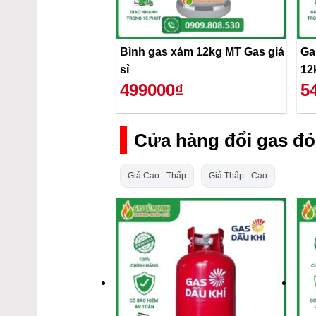
Bình gas xám 12kg MT Gas giá
Ga
sỉ
12
499000₫
5
Cửa hàng đổi gas đỏ
Giá Cao - Thấp
Giá Thấp - Cao