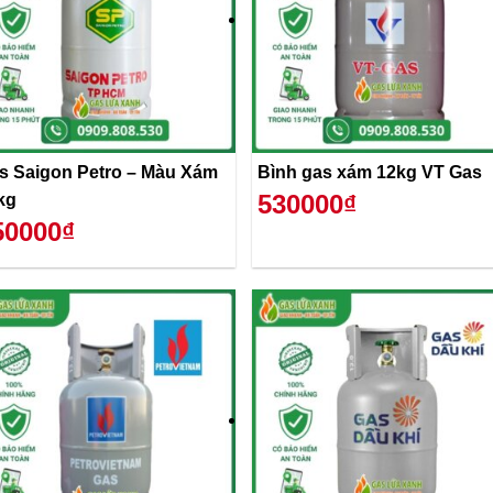
s Saigon Petro – Màu Xám
Bình gas xám 12kg VT Gas
530000₫
kg
50000₫