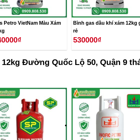
s Petro VietNam Màu Xám
Bình gas dầu khí xám 12kg 
kg
rẻ
40000₫
530000₫
 12kg Đường Quốc Lộ 50, Quận 9 th