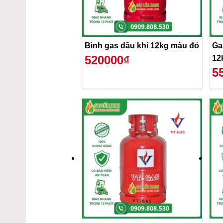
Bình gas dầu khí 12kg màu đỏ
Ga
520000₫
12
5