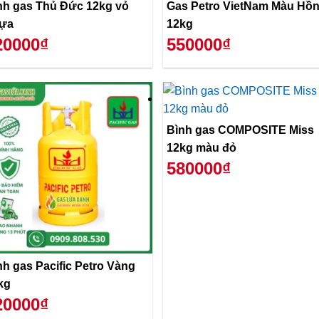
nh gas Thủ Đức 12kg vỏ
Gas Petro VietNam Màu Hồ
ựa
12kg
20000₫
550000₫
Bình gas COMPOSITE Miss
12kg màu đỏ
580000₫
nh gas Pacific Petro Vàng
kg
20000₫