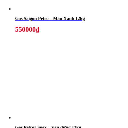
Gas Saigon Petro – Màu Xanh 12kg
550000₫
Gas PetroLimex – Van đứng 12kg