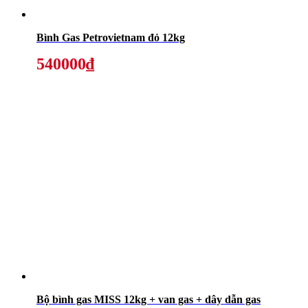
Bình Gas Petrovietnam đỏ 12kg
540000₫
Bộ bình gas MISS 12kg + van gas + dây dẫn gas