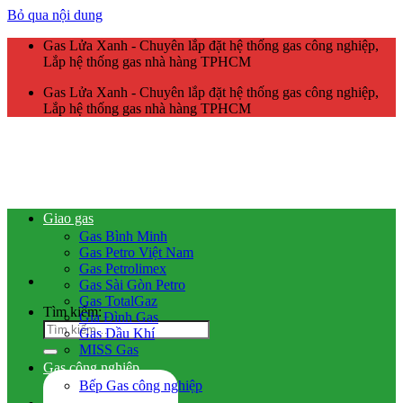
Bỏ qua nội dung
Gas Lửa Xanh - Chuyên lắp đặt hệ thống gas công nghiệp,
Lắp hệ thống gas nhà hàng TPHCM
Gas Lửa Xanh - Chuyên lắp đặt hệ thống gas công nghiệp,
Lắp hệ thống gas nhà hàng TPHCM
Giao gas
Gas Bình Minh
Gas Petro Việt Nam
Gas Petrolimex
Gas Sài Gòn Petro
Gas TotalGaz
Tìm kiếm:
Gia Đình Gas
Gas Dầu Khí
MISS Gas
Gas công nghiệp
Bếp Gas công nghiệp