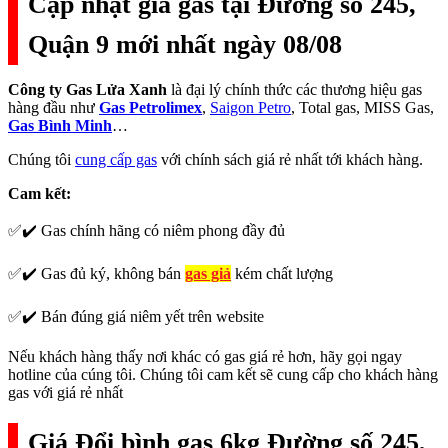
Cập nhật giá gas tại Đường số 245,
Quận 9 mới nhất ngày 08/08
Công ty Gas Lửa Xanh
là đại lý chính thức các thương hiệu gas
hàng đầu như
Gas Petrolimex
,
Saigon Petro
, Total gas, MISS Gas,
Gas Bình Minh
…
Chúng tôi
cung cấp gas
với chính sách giá rẻ nhất tới khách hàng.
Cam kết:
✅✔️ Gas chính hãng có niêm phong đầy đủ
✅✔️ Gas đủ ký, không bán
gas giả
kém chất lượng
✅✔️ Bán đúng giá niêm yết trên website
Nếu khách hàng thấy nơi khác có gas giá rẻ hơn, hãy gọi ngay
hotline của cúng tôi. Chúng tôi cam kết sẽ cung cấp cho khách hàng
gas với giá rẻ nhất
Giá Đổi bình gas 6kg Đường số 245,