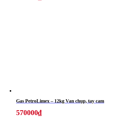
Gas PetroLimex – 12kg Van chụp, tay cam
570000₫