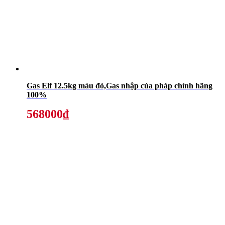
Gas Elf 12.5kg màu đỏ,Gas nhập của pháp chính hãng
100%
568000₫