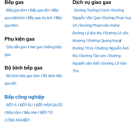
Bếp gas
Dịch vụ giao gas
Bếp gas đơn
Bếp gas đôi
Bếp
Đường Trường Chinh
Đường
gas mặt kính
Bếp gas du lịch
Bếp
Nguyễn Văn Quá
Đường Phan huy
gas Mini
ích
Đường Pham văn chiêu
Đường Lê đức thọ
Đường Lê văn
Phụ kiện gas
khương
Đường Quang trung
Dây dẫn gas
Van gas
kiềng bếp
Đường Tô ký
Đường Nguyễn Ảnh
gas
thủ
Đường Tân sơn
Đường
Nguyễn văn khối
Đường Lê Văn
Bộ bình bếp gas
Thọ
Bộ bình bếp gas đơn
Bộ bình bếp
gas đôi
Bếp công nghiệp
BẾP Á
BẾP ÂU
BẾP HÀN QUỐC
Bếp hầm
Bếp khè
BẾP TỪ
CÔNG NGHIỆP