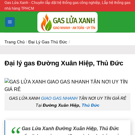
Gas Lửa Xanh - Chuyên lắp đặt hệ thống gas công nghiệp, Lắp hệ thống gas
Bỏ
nhà hàng TPHCM
qua
nội
dung
Trang Chủ
/
Đại Lý Gas Thủ Đức
/
Đại lý gas Đường Xuân Hiệp, Thủ Đức
GAS LỬA XANH
GIAO GAS NHANH
TẬN NƠI UY TÍN GIÁ RẺ
Tại
Đường Xuân Hiệp,
Thủ Đức
Gas Lửa Xanh Đường Xuân Hiệp, Thủ Đức