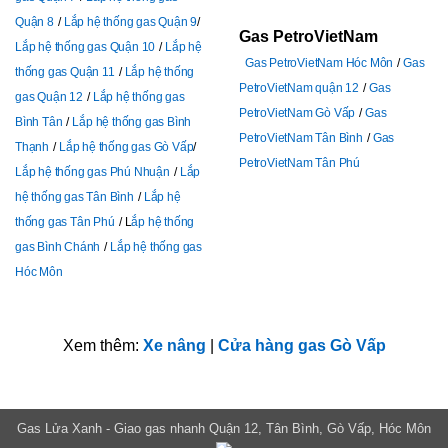
Quận 8
Lắp hệ thống gas Quận 9
Gas PetroVietNam
Lắp hệ thống gas Quận 10
Lắp hệ
Gas PetroVietNam Hóc Môn
Gas
thống gas Quận 11
Lắp hệ thống
PetroVietNam quận 12
Gas
gas Quận 12
Lắp hệ thống gas
PetroVietNam Gò Vấp
Gas
Bình Tân
Lắp hệ thống gas Bình
PetroVietNam Tân Bình
Gas
Thạnh
Lắp hệ thống gas Gò Vấp
PetroVietNam Tân Phú
Lắp hệ thống gas Phú Nhuận
Lắp
hệ thống gas Tân Bình
Lắp hệ
thống gas Tân Phú
L
ắp hệ thống
gas Bình Chánh
Lắp hệ thống gas
Hóc Môn
Xem thêm:
Xe nâng
|
Cửa hàng gas Gò Vấp
Gas Lửa Xanh - Giao gas nhanh Quận 12, Tân Bình, Gò Vấp, Hóc Môn