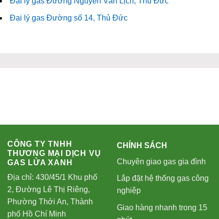
Đại lý gas Đường Nguyễn Văn Lịch, Thủ Đức
Đại lý gas Đường số 14, Thủ Đức
CÔNG TY TNHH
CHÍNH SÁCH
THƯƠNG MẠI DỊCH VỤ
Chuyên giao gas gia đình
GAS LỬA XANH
Địa chỉ: 430/45/1 Khu phố
Lắp đặt hệ thống gas công
2, Đường Lê Thị Riêng,
nghiệp
Phường Thới An, Thành
Giao hàng nhanh trong 15
phố Hồ Chí Minh