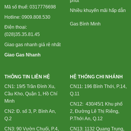
phút
Mã số thuế: 0317776698
Nhiều khuyến mãi hấp dẫn
Hotline: 0909.808.530
Gas Bình Minh
Điện thoại:
(028)35.35.81.45
Giao gas nhanh giá rẻ nhất
Giao Gas Nhanh
THÔNG TIN LIÊN HỆ
HỆ THỐNG CHI NHÁNH
CN1: 19/5 Trần Đình Xu,
CN11: 196 Bình Thới, P.14,
Cầu Kho, Quận 1, Hồ Chí
Q.11
Minh
CN12: 430/45/1 Khu phố
CN2: Đ. số 3, P. Bình An,
2, Đường Lê Thị Riêng,
Q.2
P.Thới An, Q.12
CN3: 90 Vườn Chuối, P.4,
CN13: 1132 Quang Trung,