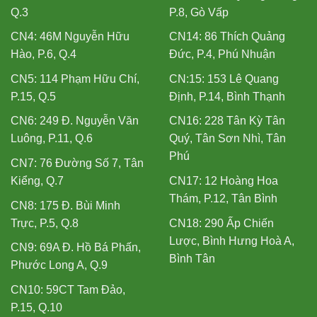
Q.3
P.8, Gò Vấp
CN4: 46M Nguyễn Hữu
CN14: 86 Thích Quảng
Hào, P.6, Q.4
Đức, P.4, Phú Nhuận
CN5: 114 Phạm Hữu Chí,
CN:15: 153 Lê Quang
P.15, Q.5
Định, P.14, Bình Thạnh
CN6: 249 Đ. Nguyễn Văn
CN16: 228 Tân Kỳ Tân
Luông, P.11, Q.6
Quý, Tân Sơn Nhì, Tân
Phú
CN7: 76 Đường Số 7, Tân
Kiểng, Q.7
CN17: 12 Hoàng Hoa
Thám, P.12, Tân Bình
CN8: 175 Đ. Bùi Minh
Trực, P.5, Q.8
CN18: 290 Ấp Chiến
Lược, Bình Hưng Hoà A,
CN9: 69A Đ. Hồ Bá Phấn,
Bình Tân
Phước Long A, Q.9
CN10: 59CT Tam Đảo,
P.15, Q.10