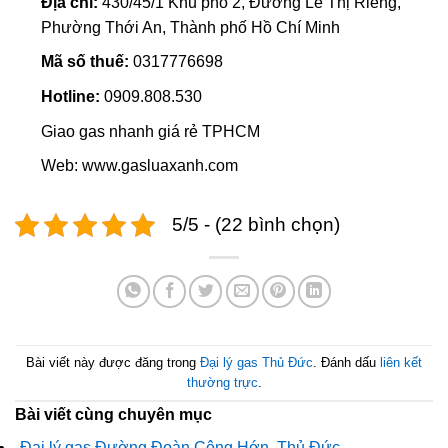
Địa chỉ:
430/45/1 Khu phố 2, Đường Lê Thị Riêng,
Phường Thới An, Thành phố Hồ Chí Minh
Mã số thuế:
0317776698
Hotline:
0909.808.530
Giao gas nhanh giá rẻ TPHCM
Web: www.gasluaxanh.com
5/5 - (22 bình chọn)
Bài viết này được đăng trong
Đại lý gas Thủ Đức
. Đánh dấu
liên kết
thường trực
.
Bài viết cùng chuyên mục
Đại lý gas Đường Đoàn Công Hớn, Thủ Đức