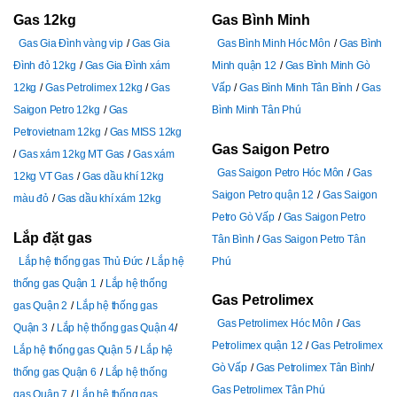
Gas 12kg
Gas Bình Minh
Gas Gia Đình vàng vip
Gas Gia
Gas Bình Minh Hóc Môn
Gas Bình
Đình đỏ 12kg
Gas Gia Đình xám
Minh quận 12
Gas Bình Minh Gò
12kg
Gas Petrolimex 12kg
Gas
Vấp
Gas Bình Minh Tân Bình
Gas
Saigon Petro 12kg
Gas
Bình Minh Tân Phú
Petrovietnam 12kg
Gas MISS 12kg
Gas Saigon Petro
Gas xám 12kg MT Gas
Gas xám
Gas Saigon Petro Hóc Môn
Gas
12kg VT Gas
Gas dầu khí 12kg
Saigon Petro quận 12
Gas Saigon
màu đỏ
Gas dầu khí xám 12kg
Petro Gò Vấp
Gas Saigon Petro
Lắp đặt gas
Tân Bình
Gas Saigon Petro Tân
Lắp hệ thống gas Thủ Đức
Lắp hệ
Phú
thống gas Quận 1
Lắp hệ thống
Gas Petrolimex
gas Quận 2
Lắp hệ thống gas
Gas Petrolimex Hóc Môn
Gas
Quận 3
Lắp hệ thống gas Quận 4
Petrolimex quận 12
Gas Petrolimex
Lắp hệ thống gas Quận 5
Lắp hệ
Gò Vấp
Gas Petrolimex Tân Bình
thống gas Quận 6
Lắp hệ thống
Gas Petrolimex Tân Phú
gas Quận 7
Lắp hệ thống gas