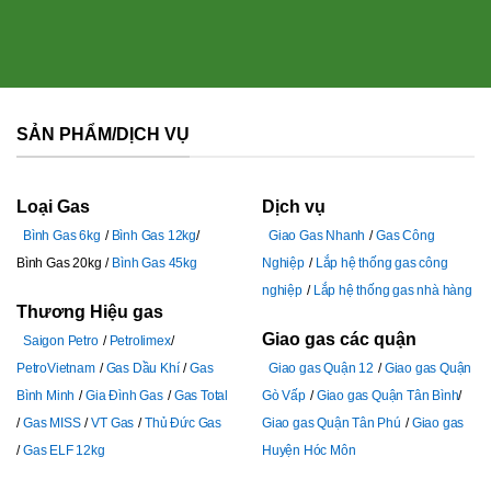
SẢN PHẨM/DỊCH VỤ
Loại Gas
Dịch vụ
Bình Gas 6kg
Bình Gas 12kg
Giao Gas Nhanh
Gas Công
Bình Gas 20kg
Bình Gas 45kg
Nghiệp
Lắp hệ thống gas công
nghiệp
Lắp hệ thống gas nhà hàng
Thương Hiệu gas
Giao gas các quận
Saigon Petro
Petrolimex
PetroVietnam
Gas Dầu Khí
Gas
Giao gas Quận 12
Giao gas Quận
Bình Minh
Gia Đình Gas
Gas Total
Gò Vấp
Giao gas Quận Tân Bình
Gas MISS
VT Gas
Thủ Đức Gas
Giao gas Quận Tân Phú
Giao gas
Gas ELF 12kg
Huyện Hóc Môn