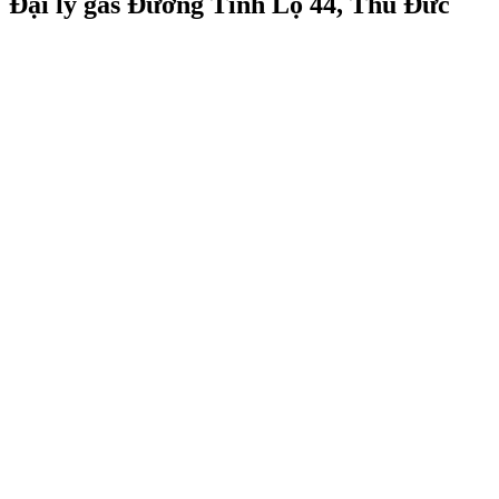
Đại lý gas Đường Tỉnh Lộ 44, Thủ Đức