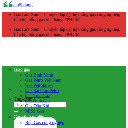
Bỏ qua nội dung
Gas Lửa Xanh - Chuyên lắp đặt hệ thống gas công nghiệp,
Lắp hệ thống gas nhà hàng TPHCM
Gas Lửa Xanh - Chuyên lắp đặt hệ thống gas công nghiệp,
Lắp hệ thống gas nhà hàng TPHCM
Giao gas
Gas Bình Minh
Gas Petro Việt Nam
Gas Petrolimex
Gas Sài Gòn Petro
Gas TotalGaz
Tìm kiếm:
Gia Đình Gas
Gas Dầu Khí
MISS Gas
Gas công nghiệp
Bếp Gas công nghiệp