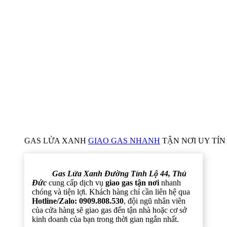
GAS LỬA XANH
GIAO GAS NHANH
TẬN NƠI UY TÍN 
Gas Lửa Xanh Đường Tỉnh Lộ 44, Thủ
Đức
cung cấp dịch vụ
giao gas tận nơi
nhanh
chóng và tiện lợi. Khách hàng chỉ cần liên hệ qua
Hotline/Zalo: 0909.808.530
, đội ngũ nhân viên
của cửa hàng sẽ giao gas đến tận nhà hoặc cơ sở
kinh doanh của bạn trong thời gian ngắn nhất.