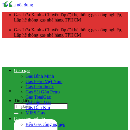
Bỏ qua nội dung
Gas Lửa Xanh - Chuyên lắp đặt hệ thống gas công nghiệp,
Lắp hệ thống gas nhà hàng TPHCM
Gas Lửa Xanh - Chuyên lắp đặt hệ thống gas công nghiệp,
Lắp hệ thống gas nhà hàng TPHCM
Giao gas
Gas Bình Minh
Gas Petro Việt Nam
Gas Petrolimex
Gas Sài Gòn Petro
Gas TotalGaz
Tìm kiếm:
Gia Đình Gas
Gas Dầu Khí
MISS Gas
Gas công nghiệp
Bếp Gas công nghiệp