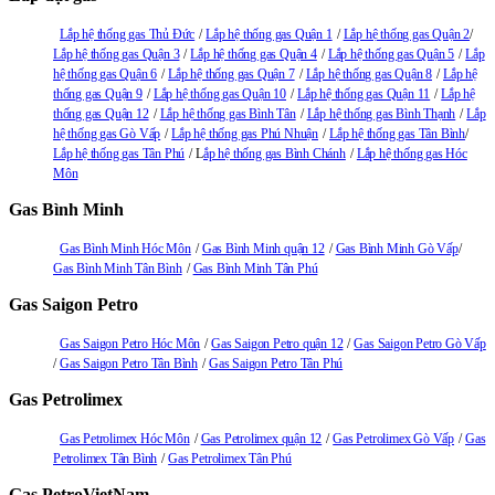
Lắp hệ thống gas Thủ Đức
Lắp hệ thống gas Quận 1
Lắp hệ thống gas Quận 2
Lắp hệ thống gas Quận 3
Lắp hệ thống gas Quận 4
Lắp hệ thống gas Quận 5
Lắp
hệ thống gas Quận 6
Lắp hệ thống gas Quận 7
Lắp hệ thống gas Quận 8
Lắp hệ
thống gas Quận 9
Lắp hệ thống gas Quận 10
Lắp hệ thống gas Quận 11
Lắp hệ
thống gas Quận 12
Lắp hệ thống gas Bình Tân
Lắp hệ thống gas Bình Thạnh
Lắp
hệ thống gas Gò Vấp
Lắp hệ thống gas Phú Nhuận
Lắp hệ thống gas Tân Bình
Lắp hệ thống gas Tân Phú
L
ắp hệ thống gas Bình Chánh
Lắp hệ thống gas Hóc
Môn
Gas Bình Minh
Gas Bình Minh Hóc Môn
Gas Bình Minh quận 12
Gas Bình Minh Gò Vấp
Gas Bình Minh Tân Bình
Gas Bình Minh Tân Phú
Gas Saigon Petro
Gas Saigon Petro Hóc Môn
Gas Saigon Petro quận 12
Gas Saigon Petro Gò Vấp
Gas Saigon Petro Tân Bình
Gas Saigon Petro Tân Phú
Gas Petrolimex
Gas Petrolimex Hóc Môn
Gas Petrolimex quận 12
Gas Petrolimex Gò Vấp
Gas
Petrolimex Tân Bình
Gas Petrolimex Tân Phú
Gas PetroVietNam