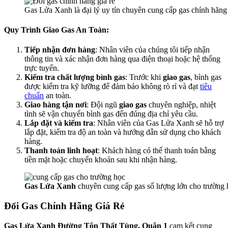
Gas Lửa Xanh là đại lý uy tín chuyên cung cấp gas chính hãng
Quy Trình Giao Gas An Toàn:
Tiếp nhận đơn hàng
: Nhân viên của chúng tôi tiếp nhận
thông tin và xác nhận đơn hàng qua điện thoại hoặc hệ thống
trực tuyến.
Kiểm tra chất lượng bình gas
: Trước khi
giao gas
, bình gas
được kiểm tra kỹ lưỡng để đảm bảo không rò rỉ và đạt
tiêu
chuẩn
an toàn.
Giao hàng tận nơi
: Đội ngũ
giao gas
chuyên nghiệp, nhiệt
tình sẽ vận chuyển bình gas đến đúng địa chỉ yêu cầu.
Lắp đặt và kiểm tra
: Nhân viên của Gas Lửa Xanh sẽ hỗ trợ
lắp đặt, kiểm tra độ an toàn và hướng dẫn sử dụng cho khách
hàng.
Thanh toán linh hoạt
: Khách hàng có thể thanh toán bằng
tiền mặt hoặc chuyển khoản sau khi nhận hàng.
Gas Lửa Xanh
chuyên cung cấp gas số lượng lớn cho trường
Đổi Gas Chính Hãng Giá Rẻ
Gas Lửa Xanh Đường Tôn Thất Tùng, Quận 1
cam kết cung