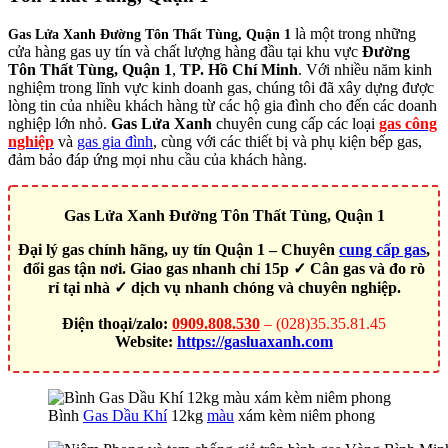
là một trong những
Gas Lửa Xanh Đường Tôn Thất Tùng, Quận 1
cửa hàng gas uy tín và chất lượng hàng đầu tại khu vực
Đường
Tôn Thất Tùng, Quận 1
,
TP. Hồ Chí Minh
. Với nhiều năm kinh
nghiệm trong lĩnh vực kinh doanh gas, chúng tôi đã xây dựng được
lòng tin của nhiều khách hàng từ các hộ gia đình cho đến các doanh
nghiệp lớn nhỏ.
Gas Lửa Xanh
chuyên cung cấp các loại
gas công
nghiệp
và
gas gia đình
, cùng với các thiết bị và phụ kiện bếp gas,
đảm bảo đáp ứng mọi nhu cầu của khách hàng.
Gas Lửa Xanh Đường Tôn Thất Tùng, Quận 1
Đại lý gas chính hãng, uy tín Quận 1 – Chuyên
cung cấp gas
,
đổi gas tận nơi. Giao gas nhanh chỉ 15p ✓ Cân gas và đo rò
rỉ tại nhà ✓ dịch vụ nhanh chóng và chuyên nghiệp.
Điện thoại/zalo:
0909.808.530
– (028)35.35.81.45
Website:
https://gasluaxanh.com
Bình
Gas Dầu Khí
12kg
màu
xám kèm niêm phong