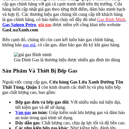
cấp gas chính hãng với giá cả cạnh tranh nhất trên thị trường. Cửa
hàng luôn cập nhật giá gas theo từng thời điểm, đảm bảo minh bạch
và hợp lý. Các thương hiệu gas chúng tôi cung cấp tới khách hàng
là gas chính hãng, có bảo hiểm cháy nổ đầy đủ như
Gas Bình Minh
,
Gas Saigon Petro
,
giá gas
được niêm yết công khai trên website
GasLuaXanh.com
Bên cạnh đó, chúng tôi còn cam kết luôn bán gas chính hãng,
không bán
gas giả
, có cân gas, đảm bảo gas đủ ký khi giao hàng.
Gia Đình Gas là thương hiệu được nhiều gia đình tin dùng
Sản Phẩm Và Thiết Bị Bếp Gas
Ngoài việc cung cấp gas,
Cửa hàng Gas Lửa Xanh Đường Tôn
Thất Tùng, Quận 1
còn kinh doanh các thiết bị và phụ kiện bếp
gas chất lượng cao, bao gồm:
Bếp gas đơn và bếp gas đôi
: Với nhiều mẫu mã hiện đại,
tiết kiệm gas và dễ sử dụng.
Van gas
an toàn
: Giúp kiểm soát lưu lượng gas và đảm bảo
an toàn trong quá trình sử dụng.
Dây dẫn gas
: Chất lượng cao, chịu áp lực tốt và độ bền cao.
Các phụ kiện bếp gas khác
: Như kiềng bếp, đánh lửa,