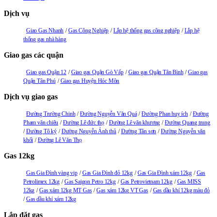
Dịch vụ
Giao Gas Nhanh
Gas Công Nghiệp
Lắp hệ thống gas công nghiệp
Lắp hệ
thống gas nhà hàng
Giao gas các quận
Giao gas Quận 12
Giao gas Quận Gò Vấp
Giao gas Quận Tân Bình
Giao gas
Quận Tân Phú
Giao gas Huyện Hóc Môn
Dịch vụ giao gas
Đường Trường Chinh
Đường Nguyễn Văn Quá
Đường Phan huy ích
Đường
Pham văn chiêu
Đường Lê đức thọ
Đường Lê văn khương
Đường Quang trung
Đường Tô ký
Đường Nguyễn Ảnh thủ
Đường Tân sơn
Đường Nguyễn văn
khối
Đường Lê Văn Thọ
Gas 12kg
Gas Gia Đình vàng vip
Gas Gia Đình đỏ 12kg
Gas Gia Đình xám 12kg
Gas
Petrolimex 12kg
Gas Saigon Petro 12kg
Gas Petrovietnam 12kg
Gas MISS
12kg
Gas xám 12kg MT Gas
Gas xám 12kg VT Gas
Gas dầu khí 12kg màu đỏ
Gas dầu khí xám 12kg
Lắp đặt gas