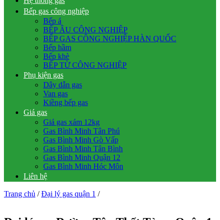
Hệ thống gas
Bếp gas công nghiệp
Bếp á
BẾP ÂU CÔNG NGHIỆP
BẾP GAS CÔNG NGHIỆP HÀN QUỐC
Bếp hầm
Bếp khè
BẾP TỪ CÔNG NGHIỆP
Phụ kiện gas
Dây dẫn gas
Van gas
Kiềng bếp gas
Giá gas
Giá gas xám 12kg
Gas Bình Minh Tân Phú
Gas Bình Minh Gò Vấp
Gas Bình Minh Tân Bình
Gas Bình Minh Quận 12
Gas Bình Minh Hóc Môn
Liên hệ
Trang chủ
/
Đại lý gas quận 1
/