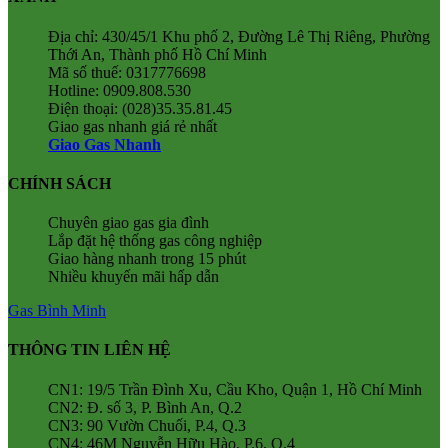
Địa chỉ: 430/45/1 Khu phố 2, Đường Lê Thị Riêng, Phường
Thới An, Thành phố Hồ Chí Minh
Mã số thuế: 0317776698
Hotline: 0909.808.530
Điện thoại: (028)35.35.81.45
Giao gas nhanh giá rẻ nhất
Giao Gas Nhanh
CHÍNH SÁCH
Chuyên giao gas gia đình
Lắp đặt hệ thống gas công nghiệp
Giao hàng nhanh trong 15 phút
Nhiều khuyến mãi hấp dẫn
Gas Bình Minh
THÔNG TIN LIÊN HỆ
CN1: 19/5 Trần Đình Xu, Cầu Kho, Quận 1, Hồ Chí Minh
CN2: Đ. số 3, P. Bình An, Q.2
CN3: 90 Vườn Chuối, P.4, Q.3
CN4: 46M Nguyễn Hữu Hào, P.6, Q.4