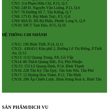
CN5: 114 Phạm Hữu Chí, P.15, Q.5
CN6: 249 Đ. Nguyễn Văn Luông, P.11, Q.6
CN7: 76 Đường Số 7, Tân Kiểng, Q.7
CN8: 175 Đ. Bùi Minh Trực, P.5, Q.8
CN9: 69A Đ. Hồ Bá Phấn, Phước Long A, Q.9
CN10: 59CT Tam Đảo, P.15, Q.10
HỆ THỐNG CHI NHÁNH
CN11: 196 Bình Thới, P.14, Q.11
CN12: 430/45/1 Khu phố 2, Đường Lê Thị Riêng, P.Thới
An, Q.12
CN13: 1132 Quang Trung, P.8, Gò Vấp
CN14: 86 Thích Quảng Đức, P.4, Phú Nhuận
CN:15: 153 Lê Quang Định, P.14, Bình Thạnh
CN16: 228 Tân Kỳ Tân Quý, Tân Sơn Nhì, Tân Phú
CN17: 12 Hoàng Hoa Thám, P.12, Tân Bình
CN18: 290 Ấp Chiến Lược, Bình Hưng Hoà A, Bình Tân
SẢN PHẨM/DỊCH VỤ