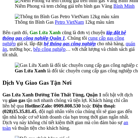
Niêm Phong và tem chống giả trên bình gas Vàng
Bình Minh
Thông tin Bình Gas
Petro VietNam
12kg màu xám
Bên cạnh đó,
Gas Lửa Xanh
cũng là đơn vị chuyện
lắp đặt hệ
thống gas công nghiệp Quận 1
. Chúng tôi
cung cấp gas công
nghiệp
giá sỉ, lắp đặt
hệ thống gas công nghiệp
cho nhà hàng,
quán
ăn
, trường học,
bếp công nghiệp
… với chất lượng và chính sách giá
tốt nhất.
Gas Lửa Xanh
là đối tác chuyên cung cấp gas công nghiệp c
Dịch Vụ Giao Gas Tận Nơi
Gas Lửa Xanh Đường Tôn Thất Tùng, Quận 1
nổi bật với dịch
vụ
giao gas
tận nơi nhanh chóng và tiện lợi. Khách hàng chỉ cần
liên hệ qua
Hotline/Zalo: 0909.808.530
hoặc
Điện thoại:
(028)35.35.81.45
, đội ngũ nhân viên của chúng tôi sẽ giao gas đến
tận nhà hoặc cơ sở kinh doanh của bạn trong thời gian ngắn nhất.
Dịch vụ này không chỉ tiết kiệm thời gian mà còn đảm bảo sự
an
toàn
và thuận tiện cho khách hàng.