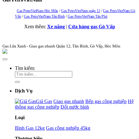
Gas PetroVietNam Hóc Môn
Gas PetroVietNam quận 12
Gas PetroVietNam Gò
Vấp
Gas PetroVietNam Tân Bình
Gas PetroVietNam Tân Phú
Xem thêm:
Xe nâng
|
Cửa hàng gas Gò Vấp
Gas Lửa Xanh - Giao gas nhanh Quận 12, Tân Bình, Gò Vấp, Hóc Môn
Tìm kiếm:
Dịch Vụ
Giá Gas
Giao gas nhanh
Bếp gas công nghiệp
Hệ
thống gas công nghiệp
Đổi nước bình
Loại
Bình Gas 12kg
Gas công nghiệp 45kg
Thương hiệu