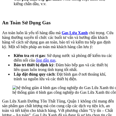
kiếng chắn dầu, v.v.
An Toàn Sử Dụng Gas
An toàn luôn là yếu tố hàng đầu mà
Gas Lửa Xanh
chú trọng. Cửa
hàng thường xuyên tổ chức các buổi tư vấn và hướng dẫn khách
hàng về cách sử dụng gas an toàn, bảo trì và kiểm tra bếp gas định
kỳ. Một số biện pháp an toàn mà khách hàng cần lưu ý:
Kiểm tra rò rỉ gas
: Sử dụng nước xà phòng để kiểm tra các
điểm nối của
ống dẫn gas
.
Bảo trì thiết bị định kỳ
: Đảm bảo bếp gas và các thiết bị
liên quan luôn trong tình trạng tốt nhất.
Lắp đặt đúng quy cách
: Đặt bình gas ở nơi thoáng khí,
tránh xa nguồn lửa và các thiết bị điện.
hệ thống giàn 4 bình gas công nghiệp do Gas Lửa Xanh thi cô
Gas Lửa Xanh Đường Tôn Thất Tùng, Quận 1 không chỉ mang đến
sản phẩm gas chất lượng mà còn cung cấp các dịch vụ tiện ích, an
toàn và tiết kiệm cho khách hàng. Với phương châm “Uy tín – Chất
lượng – An toàn”, Gas Lửa Xanh đã và đang là sự lựa chọn tin cậy