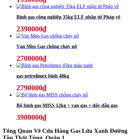
Bình gas công nghiệp 35kg ELF nhập từ Pháp về
2390000₫
Van Miss Gas chống cháy nổ
2700000₫
gas petrolimex bình 48kg
2790000₫
Bộ bình gas MISS 12kg + van gas + dây dẫn gas
3900000₫
Tổng Quan Về
Cửa Hàng Gas Lửa Xanh Đường
Tôn Thất Tùng, Quận 1