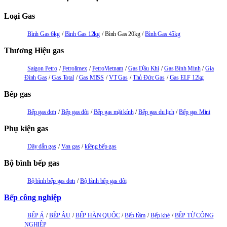
Loại Gas
Bình Gas 6kg
Bình Gas 12kg
Bình Gas 20kg
Bình Gas 45kg
Thương Hiệu gas
Saigon Petro
Petrolimex
PetroVietnam
Gas Dầu Khí
Gas Bình Minh
Gia
Đình Gas
Gas Total
Gas MISS
VT Gas
Thủ Đức Gas
Gas ELF 12kg
Bếp gas
Bếp gas đơn
Bếp gas đôi
Bếp gas mặt kính
Bếp gas du lịch
Bếp gas Mini
Phụ kiện gas
Dây dẫn gas
Van gas
kiềng bếp gas
Bộ bình bếp gas
Bộ bình bếp gas đơn
Bộ bình bếp gas đôi
Bếp công nghiệp
BẾP Á
BẾP ÂU
BẾP HÀN QUỐC
Bếp hầm
Bếp khè
BẾP TỪ CÔNG
NGHIỆP