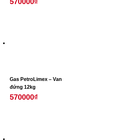
570000₫
Gas PetroLimex – Van
đứng 12kg
570000₫