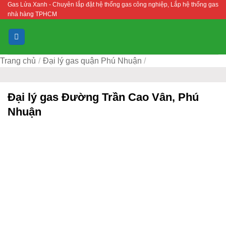
Gas Lửa Xanh - Chuyên lắp đặt hệ thống gas công nghiệp, Lắp hệ thống gas
Bỏ
nhà hàng TPHCM
qua
nội
dung
Trang chủ
/
Đại lý gas quận Phú Nhuận
/
Đại lý gas Đường Trần Cao Vân, Phú
Nhuận