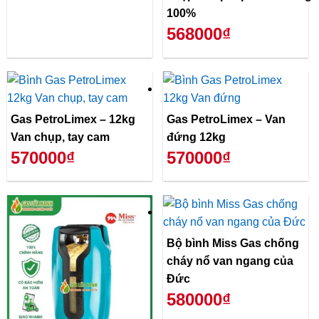
100%
568000₫
Gas PetroLimex – 12kg
Gas PetroLimex – Van
Van chụp, tay cam
đứng 12kg
570000₫
570000₫
Bộ bình Miss Gas chống
cháy nổ van ngang của
Đức
580000₫