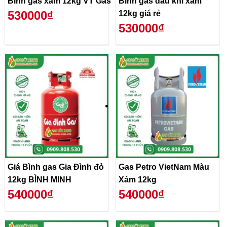
Bình gas xám 12kg VT Gas
Bình gas dầu khí xám
530000₫
12kg giá rẻ
530000₫
Giá Bình gas Gia Đình đỏ
Gas Petro VietNam Màu
12kg BÌNH MINH
Xám 12kg
540000₫
540000₫