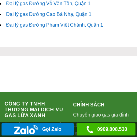
Đại lý gas Đường Vỗ Văn Tần, Quận 1
Đại lý gas Đường Cao Bá Nhạ, Quận 1
Đại lý gas Đường Phạm Viết Chánh, Quận 1
CÔNG TY TNHH
CHÍNH SÁCH
THƯƠNG MẠI DỊCH VỤ
Chuyên giao gas gia đình
GAS LỬA XANH
Địa chỉ: 430/45/1 Khu phố
Lắp đặt hệ thống gas công
Gọi Zalo
0909.808.530
2, Đường Lê Thị Riêng,
nghiệp