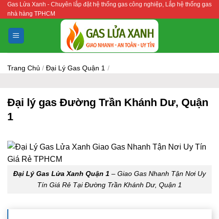
Gas Lửa Xanh - Chuyên lắp đặt hệ thống gas công nghiệp, Lắp hệ thống gas
Bỏ
nhà hàng TPHCM
qua
nội
dung
Trang Chủ
/
Đại Lý Gas Quận 1
/
Đại lý gas Đường Trần Khánh Dư, Quận
1
Đại Lý Gas Lửa Xanh Quận 1
– Giao Gas Nhanh Tận Nơi Uy
Tín Giá Rẻ Tại Đường Trần Khánh Dư, Quận 1