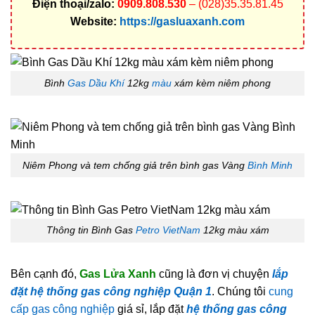
Điện thoại/zalo:
0909.808.530
– (028)35.35.81.45
Website:
https://gasluaxanh.com
Bình
Gas Dầu Khí
12kg
màu
xám kèm niêm phong
Niêm Phong và tem chống giả trên bình gas Vàng
Bình Minh
Thông tin Bình Gas
Petro VietNam
12kg màu xám
Bên cạnh đó,
Gas Lửa Xanh
cũng là đơn vị chuyện
lắp
đặt hệ thống gas công nghiệp Quận 1
. Chúng tôi
cung
cấp gas công nghiệp
giá sỉ, lắp đặt
hệ thống gas công