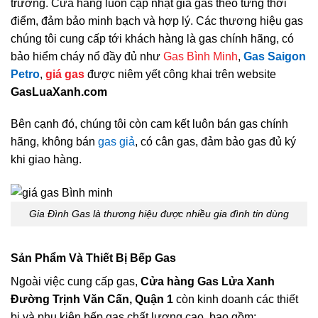
trường. Cửa hàng luôn cập nhật giá gas theo từng thời
điểm, đảm bảo minh bạch và hợp lý. Các thương hiệu gas
chúng tôi cung cấp tới khách hàng là gas chính hãng, có
bảo hiểm cháy nổ đầy đủ như
Gas Bình Minh
,
Gas Saigon
Petro
,
giá gas
được niêm yết công khai trên website
GasLuaXanh.com
Bên cạnh đó, chúng tôi còn cam kết luôn bán gas chính
hãng, không bán
gas giả
, có cân gas, đảm bảo gas đủ ký
khi giao hàng.
Gia Đình Gas là thương hiệu được nhiều gia đình tin dùng
Sản Phẩm Và Thiết Bị Bếp Gas
Ngoài việc cung cấp gas,
Cửa hàng Gas Lửa Xanh
Đường Trịnh Văn Cấn, Quận 1
còn kinh doanh các thiết
bị và phụ kiện bếp gas chất lượng cao, bao gồm: