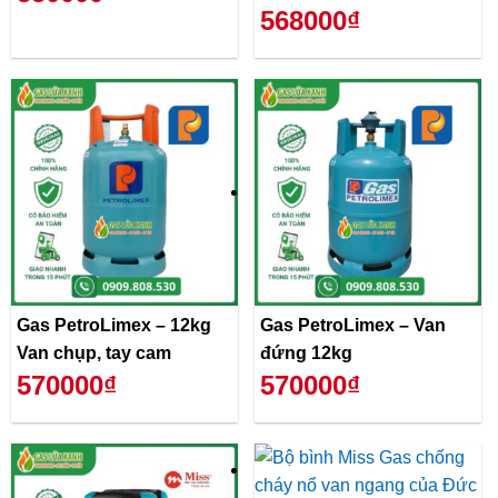
568000₫
Gas PetroLimex – 12kg
Gas PetroLimex – Van
Van chụp, tay cam
đứng 12kg
570000₫
570000₫