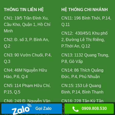
THÔNG TIN LIÊN HỆ
HỆ THỐNG CHI NHÁNH
CN1: 19/5 Trần Đình Xu,
CN11: 196 Bình Thới, P.14,
Cầu Kho, Quận 1, Hồ Chí
Q.11
Minh
CN12: 430/45/1 Khu phố
CN2: Đ. số 3, P. Bình An,
2, Đường Lê Thị Riêng,
Q.2
P.Thới An, Q.12
CN3: 90 Vườn Chuối, P.4,
CN13: 1132 Quang Trung,
Q.3
P.8, Gò Vấp
CN4: 46M Nguyễn Hữu
CN14: 86 Thích Quảng
Hào, P.6, Q.4
Đức, P.4, Phú Nhuận
CN5: 114 Phạm Hữu Chí,
CN:15: 153 Lê Quang
P.15, Q.5
Định, P.14, Bình Thạnh
CN6: 249 Đ. Nguyễn Văn
CN16: 228 Tân Kỳ Tân
Luông, P.11, Q.6
Quý, Tân Sơn Nhì, Tân
Gọi Zalo
0909.808.530
Phú