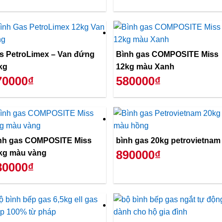
s PetroLimex – Van đứng
Bình gas COMPOSITE Miss
kg
12kg màu Xanh
70000₫
580000₫
nh gas COMPOSITE Miss
bình gas 20kg petrovietnam
890000₫
kg màu vàng
80000₫