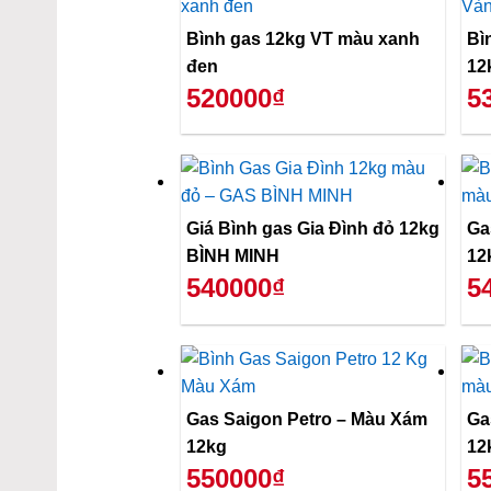
Bình gas 12kg VT màu xanh
Bì
đen
12
520000₫
5
Giá Bình gas Gia Đình đỏ 12kg
Ga
BÌNH MINH
12
540000₫
5
Gas Saigon Petro – Màu Xám
Ga
12kg
12
550000₫
5