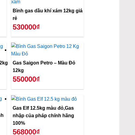
Bình gas dầu khí xám 12kg giá
rẻ
530000₫
12kg
Gas Saigon Petro – Màu Đỏ
12kg
550000₫
Gas Elf 12.5kg màu đỏ,Gas
nhập của pháp chính hãng
100%
568000₫