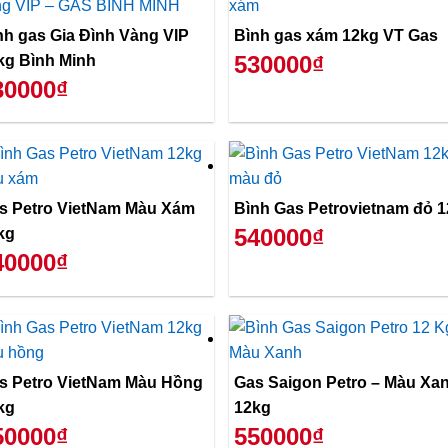
nh gas Gia Đình Vàng VIP
Bình gas xám 12kg VT Gas
530000₫
kg Bình Minh
30000₫
s Petro VietNam Màu Xám
Bình Gas Petrovietnam đỏ 
540000₫
kg
40000₫
s Petro VietNam Màu Hồng
Gas Saigon Petro – Màu Xanh
kg
12kg
50000₫
550000₫