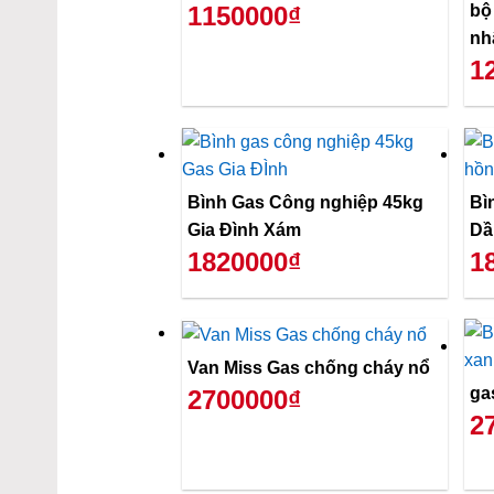
bộ
1150000₫
nh
1
Bình Gas Công nghiệp 45kg
Bì
Gia Đình Xám
Dầ
1820000₫
1
Van Miss Gas chống cháy nổ
ga
2700000₫
2