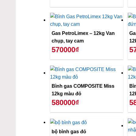
Gas PetroLimex – 12kg Van
Ga
chụp, tay cam
12
570000₫
5
Bình gas COMPOSITE Miss
Bì
12kg màu đỏ
12
580000₫
5
bộ bình gas đỏ