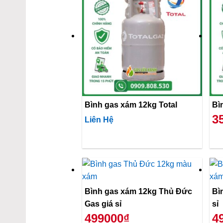
Bình gas xám 12kg Total
3
Liên Hệ
Bình gas xám 12kg Thủ Đức
Bì
Gas giá sỉ
sỉ
499000₫
4