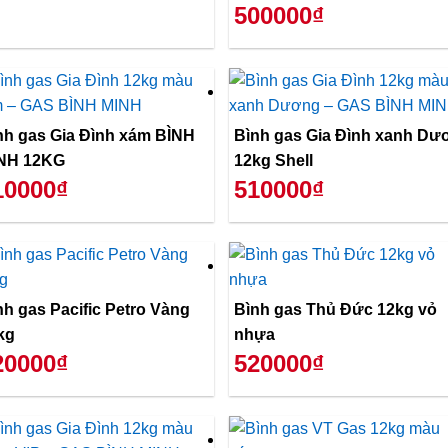
500000₫
nh gas Gia Đình xám BÌNH
Bình gas Gia Đình xanh Dư
NH 12KG
12kg Shell
10000₫
510000₫
nh gas Pacific Petro Vàng
Bình gas Thủ Đức 12kg vỏ
kg
nhựa
20000₫
520000₫