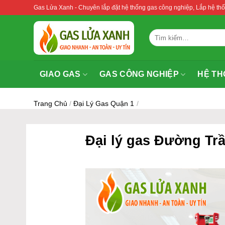
Bỏ
Gas Lửa Xanh - Chuyên lắp đặt hệ thống gas công nghiệp, Lắp hệ 
qua
nội
Tìm
dung
kiếm:
GIAO GAS
GAS CÔNG NGHIỆP
HỆ TH
Trang Chủ
/
Đại Lý Gas Quận 1
/
Đại lý gas Đường Tr