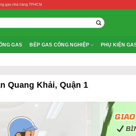
thống gas nhà hàng TPHCM
ỐNG GAS
BẾP GAS CÔNG NGHIỆP
PHỤ KIỆN GA
ần Quang Khải, Quận 1