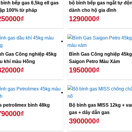
 bình bếp gas 6,5kg ell gas
bộ bình bếp gas ngắt tự độ
ập 100% từ pháp
dành cho hộ gia đình
250000₫
1290000₫
nh Gas Công nghiệp 45kg
Bình Gas Công nghiệp 45kg
u khí màu Hồng
Saigon Petro Màu Xám
820000₫
1950000₫
s petrolimex bình 48kg
Bộ bình gas MISS 12kg + va
790000₫
gas + dây dẫn gas
3900000₫