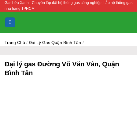
Gas Lửa Xanh - Chuyên lắp đặt hệ thống gas công nghiệp, Lắp hệ thống gas
Bỏ
nhà hàng TPHCM
qua
nội
dung
Trang Chủ
/
Đại Lý Gas Quận Bình Tân
/
Đại lý gas Đường Võ Văn Vân, Quận
Bình Tân