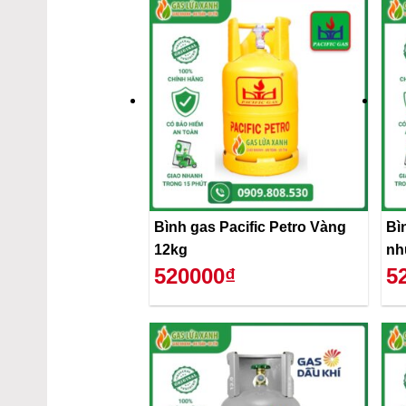
Bình gas Pacific Petro Vàng
Bì
12kg
nh
520000₫
5