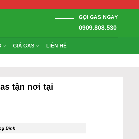
GỌI GAS NGAY
0909.808.530
S
GIÁ GAS
LIÊN HỆ
s tận nơi tại
ng Bình