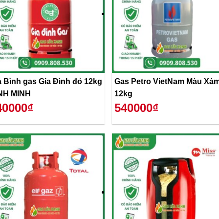
á Bình gas Gia Đình đỏ 12kg
Gas Petro VietNam Màu Xá
NH MINH
12kg
40000₫
540000₫