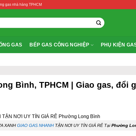
thống gas nhà hàng TPHCM
ỐNG GAS
BẾP GAS CÔNG NGHIỆP
PHỤ KIỆN GA
ng Bình, TPHCM | Giao gas, đổi ga
ỬA XANH
GIAO GAS NHANH
TẬN NƠI UY TÍN GIÁ RẺ Tại
Phường Lo