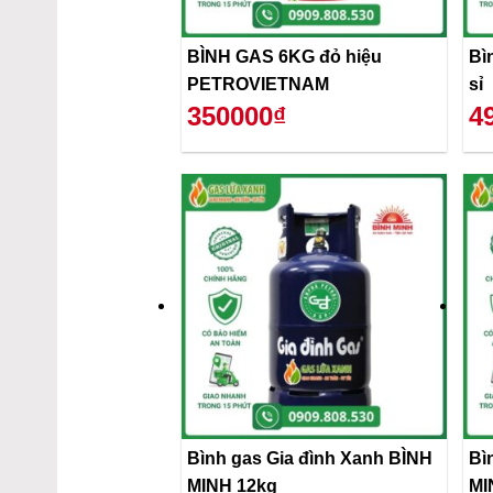
BÌNH GAS 6KG đỏ hiệu
Bì
PETROVIETNAM
sỉ
350000₫
4
Bình gas Gia đình Xanh BÌNH
Bì
MINH 12kg
MI