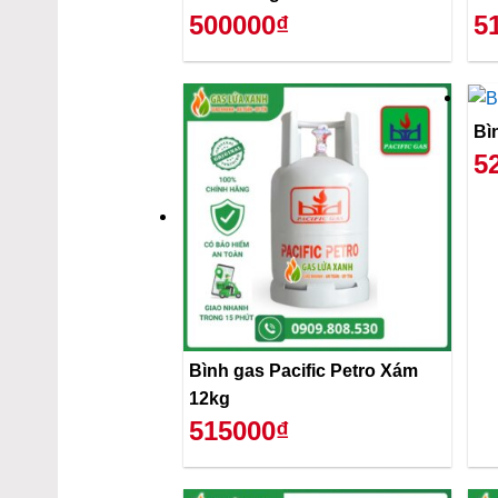
500000₫
5
Bì
5
Bình gas Pacific Petro Xám
12kg
515000₫