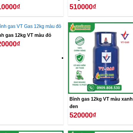
10000₫
510000₫
nh gas 12kg VT màu đỏ
20000₫
Bình gas 12kg VT màu xanh
đen
520000₫