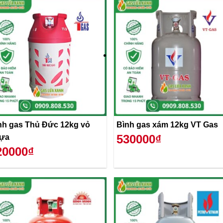
nh gas Thủ Đức 12kg vỏ
Bình gas xám 12kg VT Gas
530000₫
ựa
20000₫