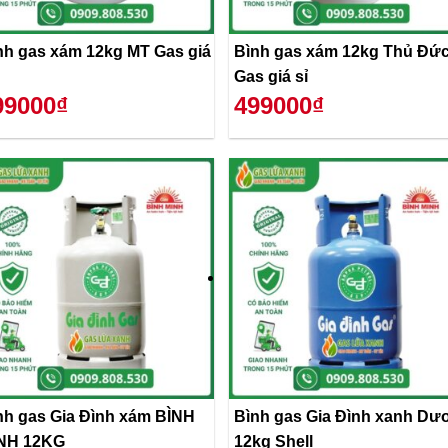
nh gas xám 12kg MT Gas giá
Bình gas xám 12kg Thủ Đứ
Gas giá sỉ
99000₫
499000₫
nh gas Gia Đình xám BÌNH
Bình gas Gia Đình xanh Dư
NH 12KG
12kg Shell