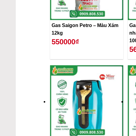
Gas Saigon Petro – Màu Xám
Ga
12kg
nh
550000₫
10
5