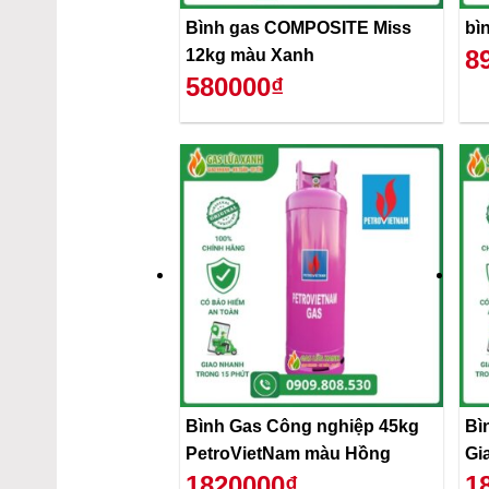
Bình gas COMPOSITE Miss
bì
8
12kg màu Xanh
580000₫
Bình Gas Công nghiệp 45kg
Bì
PetroVietNam màu Hồng
Gi
1820000₫
1