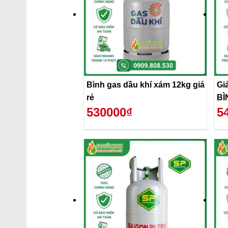
Bình gas dầu khí xám 12kg giá
Gi
rẻ
BÌ
530000₫
5