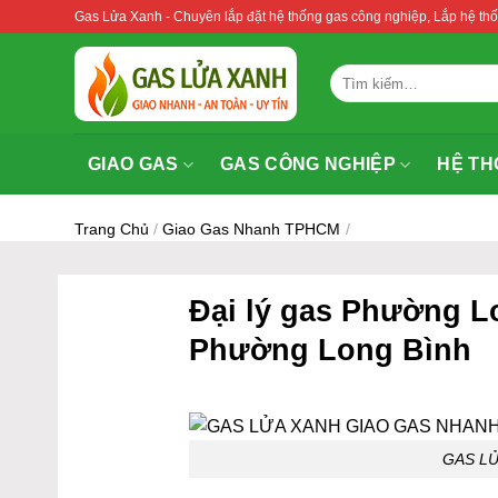
Bỏ
Gas Lửa Xanh - Chuyên lắp đặt hệ thống gas công nghiệp, Lắp hệ 
qua
nội
Tìm
dung
kiếm:
GIAO GAS
GAS CÔNG NGHIỆP
HỆ TH
Trang Chủ
/
Giao Gas Nhanh TPHCM
/
Đại lý gas Phường Lo
Phường Long Bình
GAS L