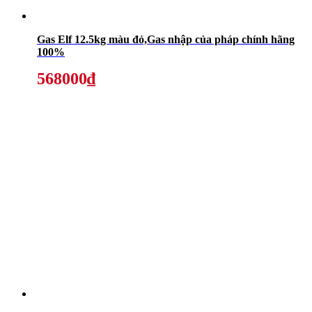
Gas Elf 12.5kg màu đỏ,Gas nhập của pháp chính hãng
100%
568000₫