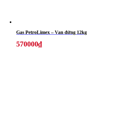
Gas PetroLimex – Van đứng 12kg
570000₫