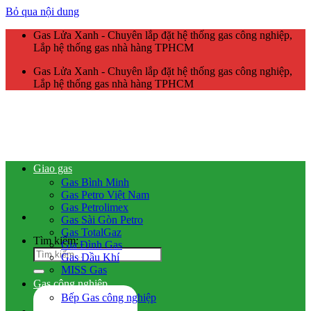
Bỏ qua nội dung
Gas Lửa Xanh - Chuyên lắp đặt hệ thống gas công nghiệp,
Lắp hệ thống gas nhà hàng TPHCM
Gas Lửa Xanh - Chuyên lắp đặt hệ thống gas công nghiệp,
Lắp hệ thống gas nhà hàng TPHCM
Giao gas
Gas Bình Minh
Gas Petro Việt Nam
Gas Petrolimex
Gas Sài Gòn Petro
Gas TotalGaz
Tìm kiếm:
Gia Đình Gas
Gas Dầu Khí
MISS Gas
Gas công nghiệp
Bếp Gas công nghiệp