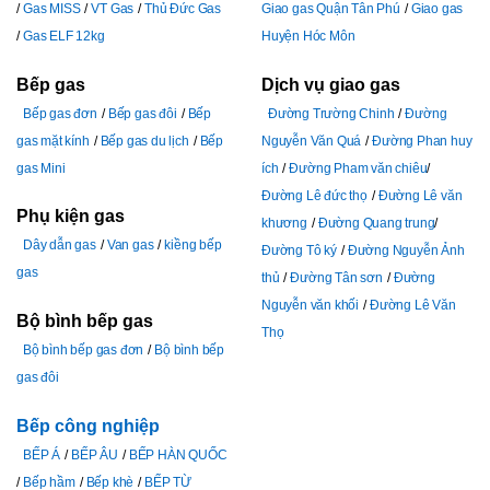
Gas MISS
VT Gas
Thủ Đức Gas
Giao gas Quận Tân Phú
Giao gas
Gas ELF 12kg
Huyện Hóc Môn
Bếp gas
Dịch vụ giao gas
Bếp gas đơn
Bếp gas đôi
Bếp
Đường Trường Chinh
Đường
gas mặt kính
Bếp gas du lịch
Bếp
Nguyễn Văn Quá
Đường Phan huy
gas Mini
ích
Đường Pham văn chiêu
Đường Lê đức thọ
Đường Lê văn
Phụ kiện gas
khương
Đường Quang trung
Dây dẫn gas
Van gas
kiềng bếp
Đường Tô ký
Đường Nguyễn Ảnh
gas
thủ
Đường Tân sơn
Đường
Nguyễn văn khối
Đường Lê Văn
Bộ bình bếp gas
Thọ
Bộ bình bếp gas đơn
Bộ bình bếp
gas đôi
Bếp công nghiệp
BẾP Á
BẾP ÂU
BẾP HÀN QUỐC
Bếp hầm
Bếp khè
BẾP TỪ