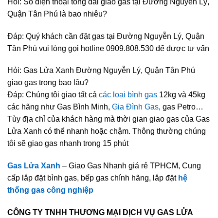
Hỏi: Số điện thoại tổng đài giao gas tại Đường Nguyễn Lý,
Quận Tân Phú là bao nhiêu?
Đáp: Quý khách cần đặt gas tại Đường Nguyễn Lý, Quận
Tân Phú vui lòng gọi hotline 0909.808.530 để được tư vấn
Hỏi: Gas Lửa Xanh Đường Nguyễn Lý, Quận Tân Phú
giao gas trong bao lâu?
Đáp: Chúng tôi giao tất cả
các loại bình gas
12kg và 45kg
các hãng như Gas Bình Minh,
Gia Đình Gas
, gas Petro…
Tùy địa chỉ của khách hàng mà thời gian giao gas của Gas
Lửa Xanh có thể nhanh hoặc chậm. Thông thường chúng
tôi sẽ giao gas nhanh trong 15 phút
Gas Lửa Xanh
– Giao Gas Nhanh giá rẻ TPHCM, Cung
cấp lắp đặt bình gas, bếp gas chính hãng, lắp đặt
hệ
thống gas công nghiệp
CÔNG TY TNHH THƯƠNG MẠI DỊCH VỤ GAS LỬA