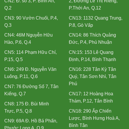
CN2: Đ. số 3, P. Bình An,
2, Đường Lê Thị Riêng,
Q.2
P.Thới An, Q.12
CN3: 90 Vườn Chuối, P.4,
CN13: 1132 Quang Trung,
Q.3
P.8, Gò Vấp
CN4: 46M Nguyễn Hữu
CN14: 86 Thích Quảng
Hào, P.6, Q.4
Đức, P.4, Phú Nhuận
CN5: 114 Phạm Hữu Chí,
CN:15: 153 Lê Quang
P.15, Q.5
Định, P.14, Bình Thạnh
CN6: 249 Đ. Nguyễn Văn
CN16: 228 Tân Kỳ Tân
Luông, P.11, Q.6
Quý, Tân Sơn Nhì, Tân
Phú
CN7: 76 Đường Số 7, Tân
Kiểng, Q.7
CN17: 12 Hoàng Hoa
Thám, P.12, Tân Bình
CN8: 175 Đ. Bùi Minh
Trực, P.5, Q.8
CN18: 290 Ấp Chiến
Lược, Bình Hưng Hoà A,
CN9: 69A Đ. Hồ Bá Phấn,
Bình Tân
Phước Long A, Q.9