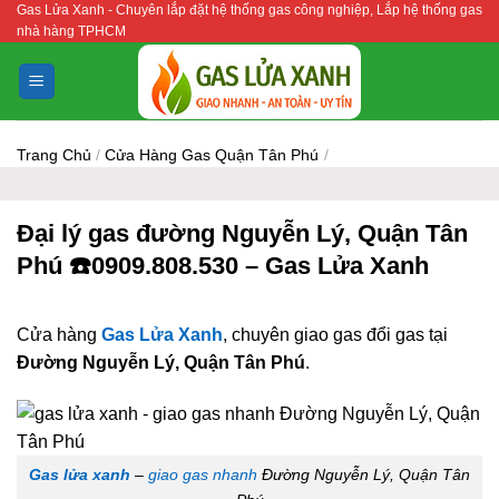
Gas Lửa Xanh - Chuyên lắp đặt hệ thống gas công nghiệp, Lắp hệ thống gas
Bỏ
nhà hàng TPHCM
qua
nội
dung
Trang Chủ
/
Cửa Hàng Gas Quận Tân Phú
/
Đại lý gas đường Nguyễn Lý, Quận Tân
Phú ☎️0909.808.530 – Gas Lửa Xanh
Cửa hàng
Gas Lửa Xanh
, chuyên giao gas đổi gas tại
Đường Nguyễn Lý, Quận Tân Phú
.
Gas lửa xanh
–
giao gas nhanh
Đường Nguyễn Lý, Quận Tân