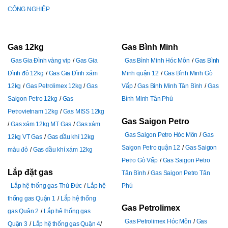
CÔNG NGHIỆP
Gas 12kg
Gas Bình Minh
Gas Gia Đình vàng vip
Gas Gia
Gas Bình Minh Hóc Môn
Gas Bình
Đình đỏ 12kg
Gas Gia Đình xám
Minh quận 12
Gas Bình Minh Gò
12kg
Gas Petrolimex 12kg
Gas
Vấp
Gas Bình Minh Tân Bình
Gas
Saigon Petro 12kg
Gas
Bình Minh Tân Phú
Petrovietnam 12kg
Gas MISS 12kg
Gas Saigon Petro
Gas xám 12kg MT Gas
Gas xám
Gas Saigon Petro Hóc Môn
Gas
12kg VT Gas
Gas dầu khí 12kg
Saigon Petro quận 12
Gas Saigon
màu đỏ
Gas dầu khí xám 12kg
Petro Gò Vấp
Gas Saigon Petro
Lắp đặt gas
Tân Bình
Gas Saigon Petro Tân
Lắp hệ thống gas Thủ Đức
Lắp hệ
Phú
thống gas Quận 1
Lắp hệ thống
Gas Petrolimex
gas Quận 2
Lắp hệ thống gas
Gas Petrolimex Hóc Môn
Gas
Quận 3
Lắp hệ thống gas Quận 4