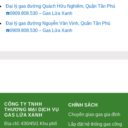
Đại lý gas đường Quách Hữu Nghiêm, Quận Tân Phú
☎️0909.808.530 – Gas Lửa Xanh
Đại lý gas đường Nguyễn Văn Vịnh, Quận Tân Phú
☎️0909.808.530 – Gas Lửa Xanh
CÔNG TY TNHH
CHÍNH SÁCH
THƯƠNG MẠI DỊCH VỤ
Chuyên giao gas gia đình
GAS LỬA XANH
Địa chỉ: 430/45/1 Khu phố
Lắp đặt hệ thống gas công