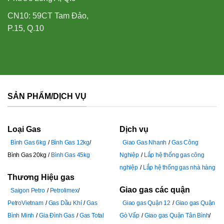
CN10: 59CT Tam Đảo,
P.15, Q.10
SẢN PHẨM/DỊCH VỤ
Loại Gas
Dịch vụ
Bình Gas 6kg
Bình Gas 12kg
Giao Gas Nhanh
Gas Công
Bình Gas 20kg
Bình Gas 45kg
Nghiệp
Lắp hệ thống gas công
nghiệp
Lắp hệ thống gas nhà hàng
Thương Hiệu gas
Giao gas các quận
Saigon Petro
Petrolimex
PetroVietnam
Gas Dầu Khí
Gas
Giao gas Quận 12
Giao gas Quận
Bình Minh
Gia Đình Gas
Gas Total
Gò Vấp
Giao gas Quận Tân Bình