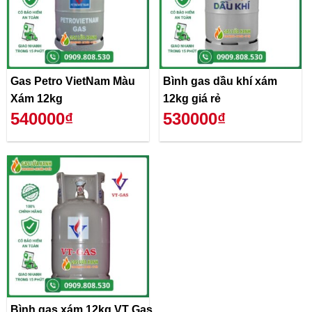
Gas Petro VietNam Màu
Bình gas dầu khí xám
Xám 12kg
12kg giá rẻ
540000₫
530000₫
Bình gas xám 12kg VT Gas