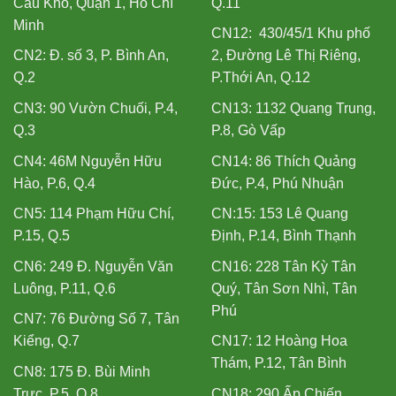
Cầu Kho, Quận 1, Hồ Chí
Q.11
Minh
CN12: 430/45/1 Khu phố
CN2: Đ. số 3, P. Bình An,
2, Đường Lê Thị Riêng,
Q.2
P.Thới An, Q.12
CN3: 90 Vườn Chuối, P.4,
CN13: 1132 Quang Trung,
Q.3
P.8, Gò Vấp
CN4: 46M Nguyễn Hữu
CN14: 86 Thích Quảng
Hào, P.6, Q.4
Đức, P.4, Phú Nhuận
CN5: 114 Phạm Hữu Chí,
CN:15: 153 Lê Quang
P.15, Q.5
Định, P.14, Bình Thạnh
CN6: 249 Đ. Nguyễn Văn
CN16: 228 Tân Kỳ Tân
Luông, P.11, Q.6
Quý, Tân Sơn Nhì, Tân
Phú
CN7: 76 Đường Số 7, Tân
Kiểng, Q.7
CN17: 12 Hoàng Hoa
Thám, P.12, Tân Bình
CN8: 175 Đ. Bùi Minh
Trực, P.5, Q.8
CN18: 290 Ấp Chiến