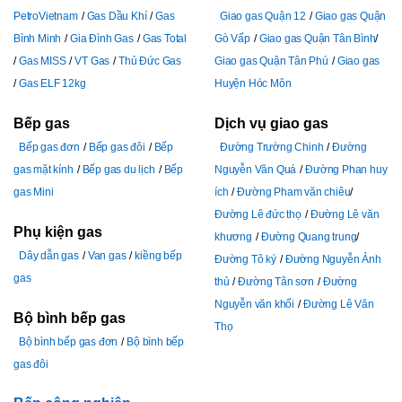
PetroVietnam
Gas Dầu Khí
Gas
Giao gas Quận 12
Giao gas Quận
Bình Minh
Gia Đình Gas
Gas Total
Gò Vấp
Giao gas Quận Tân Bình
Gas MISS
VT Gas
Thủ Đức Gas
Giao gas Quận Tân Phú
Giao gas
Gas ELF 12kg
Huyện Hóc Môn
Bếp gas
Dịch vụ giao gas
Bếp gas đơn
Bếp gas đôi
Bếp
Đường Trường Chinh
Đường
gas mặt kính
Bếp gas du lịch
Bếp
Nguyễn Văn Quá
Đường Phan huy
gas Mini
ích
Đường Pham văn chiêu
Đường Lê đức thọ
Đường Lê văn
Phụ kiện gas
khương
Đường Quang trung
Dây dẫn gas
Van gas
kiềng bếp
Đường Tô ký
Đường Nguyễn Ảnh
gas
thủ
Đường Tân sơn
Đường
Nguyễn văn khối
Đường Lê Văn
Bộ bình bếp gas
Thọ
Bộ bình bếp gas đơn
Bộ bình bếp
gas đôi