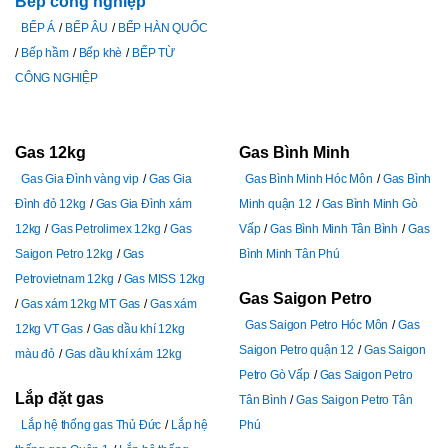
Bếp công nghiệp
BẾP Á
BẾP ÂU
BẾP HÀN QUỐC
Bếp hầm
Bếp khè
BẾP TỪ
CÔNG NGHIỆP
Gas 12kg
Gas Bình Minh
Gas Gia Đình vàng vip
Gas Gia
Gas Bình Minh Hóc Môn
Gas Bình
Đình đỏ 12kg
Gas Gia Đình xám
Minh quận 12
Gas Bình Minh Gò
12kg
Gas Petrolimex 12kg
Gas
Vấp
Gas Bình Minh Tân Bình
Gas
Saigon Petro 12kg
Gas
Bình Minh Tân Phú
Petrovietnam 12kg
Gas MISS 12kg
Gas Saigon Petro
Gas xám 12kg MT Gas
Gas xám
Gas Saigon Petro Hóc Môn
Gas
12kg VT Gas
Gas dầu khí 12kg
Saigon Petro quận 12
Gas Saigon
màu đỏ
Gas dầu khí xám 12kg
Petro Gò Vấp
Gas Saigon Petro
Lắp đặt gas
Tân Bình
Gas Saigon Petro Tân
Lắp hệ thống gas Thủ Đức
Lắp hệ
Phú