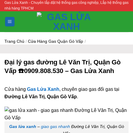
Gas Lửa Xanh - Chuyên lắp đặt hệ thống gas công nghiệp, Lắp hệ thống gas
Bỏ
nhà hàng TPHCM
qua
nội
dung
Trang Chủ
/
Cửa Hàng Gas Quận Gò Vấp
/
Đại lý gas đường Lê Văn Trị, Quận Gò
Vấp ☎️0909.808.530 – Gas Lửa Xanh
Cửa hàng
Gas Lửa Xanh
, chuyên giao gas đổi gas tại
Đường Lê Văn Trị, Quận Gò Vấp
.
Gas lửa xanh
–
giao gas nhanh
Đường Lê Văn Trị, Quận Gò