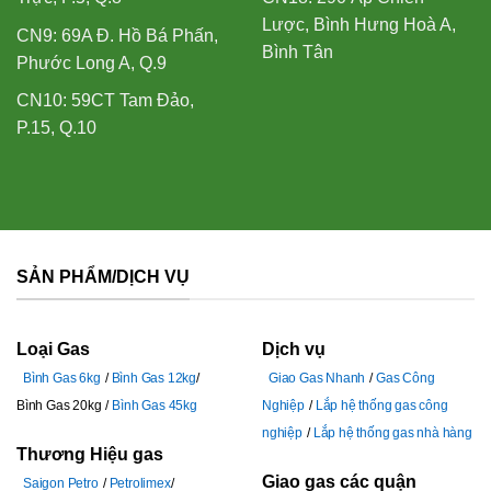
Lược, Bình Hưng Hoà A,
CN9: 69A Đ. Hồ Bá Phấn,
Bình Tân
Phước Long A, Q.9
CN10: 59CT Tam Đảo,
P.15, Q.10
SẢN PHẨM/DỊCH VỤ
Loại Gas
Dịch vụ
Bình Gas 6kg
Bình Gas 12kg
Giao Gas Nhanh
Gas Công
Bình Gas 20kg
Bình Gas 45kg
Nghiệp
Lắp hệ thống gas công
nghiệp
Lắp hệ thống gas nhà hàng
Thương Hiệu gas
Giao gas các quận
Saigon Petro
Petrolimex