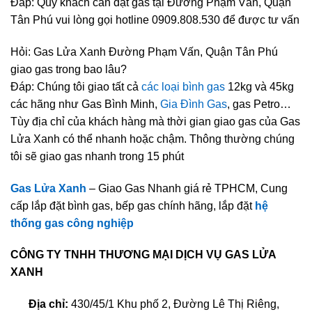
Đáp: Quý khách cần đặt gas tại Đường Phạm Vấn, Quận
Tân Phú vui lòng gọi hotline 0909.808.530 để được tư vấn
Hỏi: Gas Lửa Xanh Đường Phạm Vấn, Quận Tân Phú
giao gas trong bao lâu?
Đáp: Chúng tôi giao tất cả
các loại bình gas
12kg và 45kg
các hãng như Gas Bình Minh,
Gia Đình Gas
, gas Petro…
Tùy địa chỉ của khách hàng mà thời gian giao gas của Gas
Lửa Xanh có thể nhanh hoặc chậm. Thông thường chúng
tôi sẽ giao gas nhanh trong 15 phút
Gas Lửa Xanh
– Giao Gas Nhanh giá rẻ TPHCM, Cung
cấp lắp đặt bình gas, bếp gas chính hãng, lắp đặt
hệ
thống gas công nghiệp
CÔNG TY TNHH THƯƠNG MẠI DỊCH VỤ GAS LỬA
XANH
Địa chỉ:
430/45/1 Khu phố 2, Đường Lê Thị Riêng,