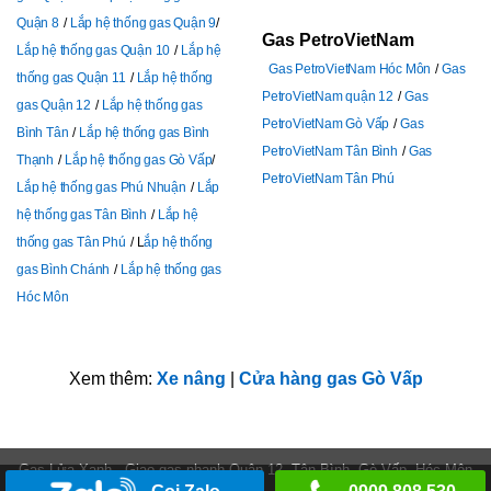
Quận 8
Lắp hệ thống gas Quận 9
Gas PetroVietNam
Lắp hệ thống gas Quận 10
Lắp hệ
Gas PetroVietNam Hóc Môn
Gas
thống gas Quận 11
Lắp hệ thống
PetroVietNam quận 12
Gas
gas Quận 12
Lắp hệ thống gas
PetroVietNam Gò Vấp
Gas
Bình Tân
Lắp hệ thống gas Bình
PetroVietNam Tân Bình
Gas
Thạnh
Lắp hệ thống gas Gò Vấp
PetroVietNam Tân Phú
Lắp hệ thống gas Phú Nhuận
Lắp
hệ thống gas Tân Bình
Lắp hệ
thống gas Tân Phú
L
ắp hệ thống
gas Bình Chánh
Lắp hệ thống gas
Hóc Môn
Xem thêm:
Xe nâng
|
Cửa hàng gas Gò Vấp
Gas Lửa Xanh - Giao gas nhanh Quận 12, Tân Bình, Gò Vấp, Hóc Môn