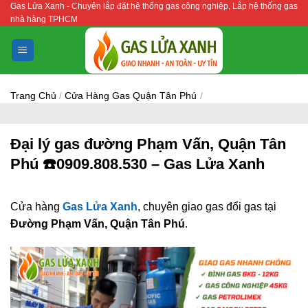
Gas Lửa Xanh - Chuyên lắp đặt hệ thống gas công nghiệp, Lắp hệ thống gas
Bỏ
nhà hàng TPHCM
qua
nội
dung
Trang Chủ
/
Cửa Hàng Gas Quận Tân Phú
/
Đại lý gas đường Phạm Vấn, Quận Tân
Phú ☎️0909.808.530 – Gas Lửa Xanh
Cửa hàng
Gas Lửa Xanh
, chuyên giao gas đổi gas tại
Đường Phạm Vấn, Quận Tân Phú
.