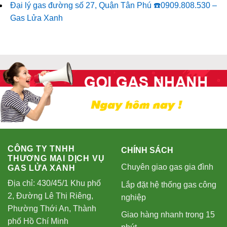
Đại lý gas đường số 27, Quận Tân Phú ☎️0909.808.530 –
Gas Lửa Xanh
CÔNG TY TNHH
CHÍNH SÁCH
THƯƠNG MẠI DỊCH VỤ
Chuyên giao gas gia đình
GAS LỬA XANH
Địa chỉ: 430/45/1 Khu phố
Lắp đặt hệ thống gas công
2, Đường Lê Thị Riêng,
nghiệp
Phường Thới An, Thành
Giao hàng nhanh trong 15
phố Hồ Chí Minh