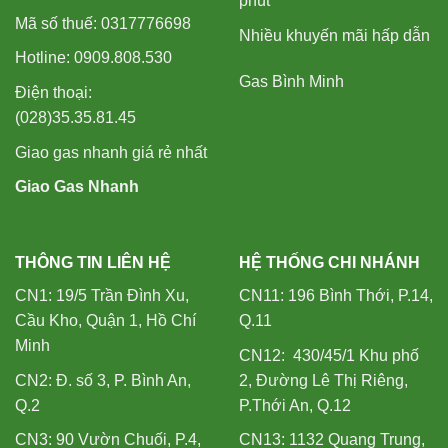
phút
Mã số thuế: 0317776698
Nhiều khuyến mãi hấp dẫn
Hotline: 0909.808.530
Gas Bình Minh
Điện thoại:
(028)35.35.81.45
Giao gas nhanh giá rẻ nhất
Giao Gas Nhanh
THÔNG TIN LIÊN HỆ
HỆ THỐNG CHI NHÁNH
CN1: 19/5 Trần Đình Xu,
CN11: 196 Bình Thới, P.14,
Cầu Kho, Quận 1, Hồ Chí
Q.11
Minh
CN12: 430/45/1 Khu phố
CN2: Đ. số 3, P. Bình An,
2, Đường Lê Thị Riêng,
Q.2
P.Thới An, Q.12
CN3: 90 Vườn Chuối, P.4,
CN13: 1132 Quang Trung,