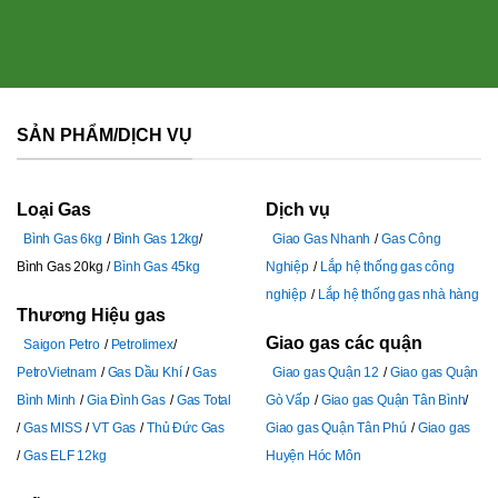
SẢN PHẨM/DỊCH VỤ
Loại Gas
Dịch vụ
Bình Gas 6kg
Bình Gas 12kg
Giao Gas Nhanh
Gas Công
Bình Gas 20kg
Bình Gas 45kg
Nghiệp
Lắp hệ thống gas công
nghiệp
Lắp hệ thống gas nhà hàng
Thương Hiệu gas
Giao gas các quận
Saigon Petro
Petrolimex
PetroVietnam
Gas Dầu Khí
Gas
Giao gas Quận 12
Giao gas Quận
Bình Minh
Gia Đình Gas
Gas Total
Gò Vấp
Giao gas Quận Tân Bình
Gas MISS
VT Gas
Thủ Đức Gas
Giao gas Quận Tân Phú
Giao gas
Gas ELF 12kg
Huyện Hóc Môn