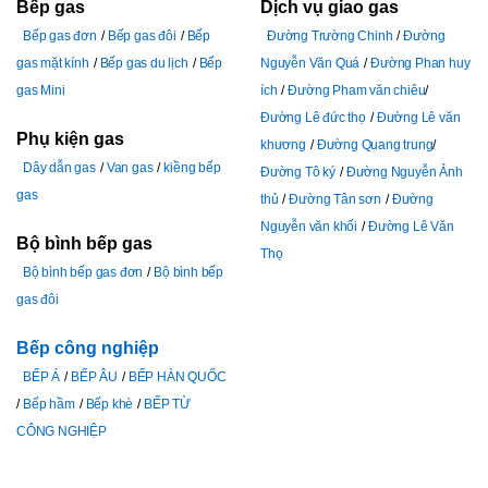
Bếp gas
Dịch vụ giao gas
Bếp gas đơn
Bếp gas đôi
Bếp
Đường Trường Chinh
Đường
gas mặt kính
Bếp gas du lịch
Bếp
Nguyễn Văn Quá
Đường Phan huy
gas Mini
ích
Đường Pham văn chiêu
Đường Lê đức thọ
Đường Lê văn
Phụ kiện gas
khương
Đường Quang trung
Dây dẫn gas
Van gas
kiềng bếp
Đường Tô ký
Đường Nguyễn Ảnh
gas
thủ
Đường Tân sơn
Đường
Nguyễn văn khối
Đường Lê Văn
Bộ bình bếp gas
Thọ
Bộ bình bếp gas đơn
Bộ bình bếp
gas đôi
Bếp công nghiệp
BẾP Á
BẾP ÂU
BẾP HÀN QUỐC
Bếp hầm
Bếp khè
BẾP TỪ
CÔNG NGHIỆP