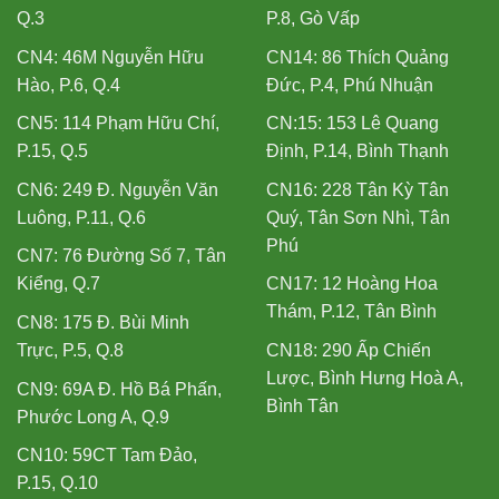
Q.3
P.8, Gò Vấp
CN4: 46M Nguyễn Hữu
CN14: 86 Thích Quảng
Hào, P.6, Q.4
Đức, P.4, Phú Nhuận
CN5: 114 Phạm Hữu Chí,
CN:15: 153 Lê Quang
P.15, Q.5
Định, P.14, Bình Thạnh
CN6: 249 Đ. Nguyễn Văn
CN16: 228 Tân Kỳ Tân
Luông, P.11, Q.6
Quý, Tân Sơn Nhì, Tân
Phú
CN7: 76 Đường Số 7, Tân
Kiểng, Q.7
CN17: 12 Hoàng Hoa
Thám, P.12, Tân Bình
CN8: 175 Đ. Bùi Minh
Trực, P.5, Q.8
CN18: 290 Ấp Chiến
Lược, Bình Hưng Hoà A,
CN9: 69A Đ. Hồ Bá Phấn,
Bình Tân
Phước Long A, Q.9
CN10: 59CT Tam Đảo,
P.15, Q.10