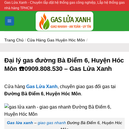
Gas Lửa Xanh - Chuyên lắp đặt hệ thống gas công nghiệp, Lắp hệ thống gas
Bỏ
nhà hàng TPHCM
qua
nội
dung
Trang Chủ
/
Cửa Hàng Gas Huyện Hóc Môn
/
Đại lý gas đường Bà Điểm 6, Huyện Hóc
Môn ☎️0909.808.530 – Gas Lửa Xanh
Cửa hàng
Gas Lửa Xanh
, chuyên giao gas đổi gas tại
Đường Bà Điểm 6, Huyện Hóc Môn
.
Gas lửa xanh
–
giao gas nhanh
Đường Bà Điểm 6, Huyện Hóc