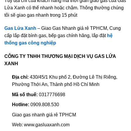
Tùy địa chỉ của khách hàng mà thời gian giao gas của Gas
Lửa Xanh có thể nhanh hoặc chậm. Thông thường chúng
tôi sẽ giao gas nhanh trong 15 phút
Gas Lửa Xanh
– Giao Gas Nhanh giá rẻ TPHCM, Cung
cấp lắp đặt bình gas, bếp gas chính hãng, lắp đặt
hệ
thống gas công nghiệp
CÔNG TY TNHH THƯƠNG MẠI DỊCH VỤ GAS LỬA
XANH
Địa chỉ:
430/45/1 Khu phố 2, Đường Lê Thị Riêng,
Phường Thới An, Thành phố Hồ Chí Minh
Mã số thuế:
0317776698
Hotline:
0909.808.530
Giao gas nhanh giá rẻ TPHCM
Web: www.gasluaxanh.com