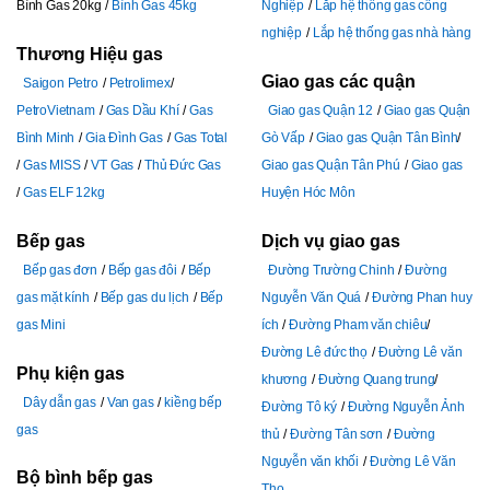
Bình Gas 20kg
Bình Gas 45kg
Nghiệp
Lắp hệ thống gas công
nghiệp
Lắp hệ thống gas nhà hàng
Thương Hiệu gas
Giao gas các quận
Saigon Petro
Petrolimex
PetroVietnam
Gas Dầu Khí
Gas
Giao gas Quận 12
Giao gas Quận
Bình Minh
Gia Đình Gas
Gas Total
Gò Vấp
Giao gas Quận Tân Bình
Gas MISS
VT Gas
Thủ Đức Gas
Giao gas Quận Tân Phú
Giao gas
Gas ELF 12kg
Huyện Hóc Môn
Bếp gas
Dịch vụ giao gas
Bếp gas đơn
Bếp gas đôi
Bếp
Đường Trường Chinh
Đường
gas mặt kính
Bếp gas du lịch
Bếp
Nguyễn Văn Quá
Đường Phan huy
gas Mini
ích
Đường Pham văn chiêu
Đường Lê đức thọ
Đường Lê văn
Phụ kiện gas
khương
Đường Quang trung
Dây dẫn gas
Van gas
kiềng bếp
Đường Tô ký
Đường Nguyễn Ảnh
gas
thủ
Đường Tân sơn
Đường
Nguyễn văn khối
Đường Lê Văn
Bộ bình bếp gas
Thọ