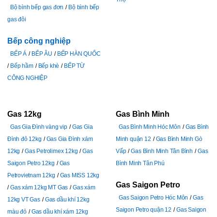
Bộ bình bếp gas đơn
Bộ bình bếp
gas đôi
Bếp công nghiệp
BẾP Á
BẾP ÂU
BẾP HÀN QUỐC
Bếp hầm
Bếp khè
BẾP TỪ
CÔNG NGHIỆP
Gas 12kg
Gas Bình Minh
Gas Gia Đình vàng vip
Gas Gia
Gas Bình Minh Hóc Môn
Gas Bình
Đình đỏ 12kg
Gas Gia Đình xám
Minh quận 12
Gas Bình Minh Gò
12kg
Gas Petrolimex 12kg
Gas
Vấp
Gas Bình Minh Tân Bình
Gas
Saigon Petro 12kg
Gas
Bình Minh Tân Phú
Petrovietnam 12kg
Gas MISS 12kg
Gas Saigon Petro
Gas xám 12kg MT Gas
Gas xám
Gas Saigon Petro Hóc Môn
Gas
12kg VT Gas
Gas dầu khí 12kg
Saigon Petro quận 12
Gas Saigon
màu đỏ
Gas dầu khí xám 12kg