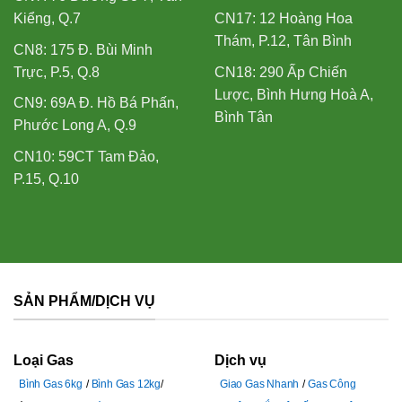
Kiểng, Q.7
CN17: 12 Hoàng Hoa
Thám, P.12, Tân Bình
CN8: 175 Đ. Bùi Minh
Trực, P.5, Q.8
CN18: 290 Ấp Chiến
Lược, Bình Hưng Hoà A,
CN9: 69A Đ. Hồ Bá Phấn,
Bình Tân
Phước Long A, Q.9
CN10: 59CT Tam Đảo,
P.15, Q.10
SẢN PHẨM/DỊCH VỤ
Loại Gas
Dịch vụ
Bình Gas 6kg
Bình Gas 12kg
Giao Gas Nhanh
Gas Công