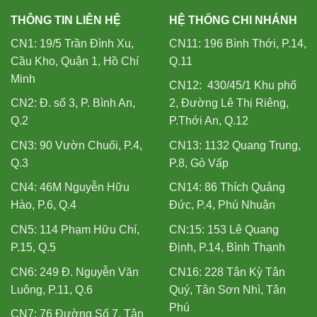
THÔNG TIN LIÊN HỆ
HỆ THỐNG CHI NHÁNH
CN1: 19/5 Trần Đình Xu,
CN11: 196 Bình Thới, P.14,
Cầu Kho, Quận 1, Hồ Chí
Q.11
Minh
CN12: 430/45/1 Khu phố
CN2: Đ. số 3, P. Bình An,
2, Đường Lê Thị Riêng,
Q.2
P.Thới An, Q.12
CN3: 90 Vườn Chuối, P.4,
CN13: 1132 Quang Trung,
Q.3
P.8, Gò Vấp
CN4: 46M Nguyễn Hữu
CN14: 86 Thích Quảng
Hào, P.6, Q.4
Đức, P.4, Phú Nhuận
CN5: 114 Phạm Hữu Chí,
CN:15: 153 Lê Quang
P.15, Q.5
Định, P.14, Bình Thạnh
CN6: 249 Đ. Nguyễn Văn
CN16: 228 Tân Kỳ Tân
Luông, P.11, Q.6
Quý, Tân Sơn Nhì, Tân
Phú
CN7: 76 Đường Số 7, Tân