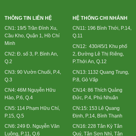
THÔNG TIN LIÊN HỆ
HỆ THỐNG CHI NHÁNH
CN1: 19/5 Trần Đình Xu,
CN11: 196 Bình Thới, P.14,
Cầu Kho, Quận 1, Hồ Chí
Q.11
Minh
CN12: 430/45/1 Khu phố
CN2: Đ. số 3, P. Bình An,
2, Đường Lê Thị Riêng,
Q.2
P.Thới An, Q.12
CN3: 90 Vườn Chuối, P.4,
CN13: 1132 Quang Trung,
Q.3
P.8, Gò Vấp
CN4: 46M Nguyễn Hữu
CN14: 86 Thích Quảng
Hào, P.6, Q.4
Đức, P.4, Phú Nhuận
CN5: 114 Phạm Hữu Chí,
CN:15: 153 Lê Quang
P.15, Q.5
Định, P.14, Bình Thạnh
CN6: 249 Đ. Nguyễn Văn
CN16: 228 Tân Kỳ Tân
Luông, P.11, Q.6
Quý, Tân Sơn Nhì, Tân