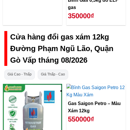
Bình Gas 6,5kg đỏ ELF
gas
350000₫
Cửa hàng đổi gas xám 12kg
Đường Phạm Ngũ Lão, Quận
Gò Vấp tháng 08/2026
Giá Cao - Thấp
Giá Thấp - Cao
Gas Saigon Petro – Màu
Xám 12kg
550000₫