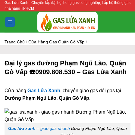
Gas Lửa Xanh - Chuyên lắp đặt hệ thống gas công nghiệp, Lắp hệ thống gas
Bỏ
nhà hàng TPHCM
qua
nội
dung
Trang Chủ
/
Cửa Hàng Gas Quận Gò Vấp
/
Đại lý gas đường Phạm Ngũ Lão, Quận
Gò Vấp ☎️0909.808.530 – Gas Lửa Xanh
Cửa hàng
Gas Lửa Xanh
, chuyên giao gas đổi gas tại
Đường Phạm Ngũ Lão, Quận Gò Vấp
.
Gas lửa xanh
–
giao gas nhanh
Đường Phạm Ngũ Lão, Quận