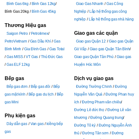
Bình Gas 6kg
Bình Gas 12kg
Giao Gas Nhanh
Gas Công
Bình Gas 20kg
Bình Gas 45kg
Nghiệp
Lắp hệ thống gas công
nghiệp
Lắp hệ thống gas nhà hàng
Thương Hiệu gas
Giao gas các quận
Saigon Petro
Petrolimex
PetroVietnam
Gas Dầu Khí
Gas
Giao gas Quận 12
Giao gas Quận
Bình Minh
Gia Đình Gas
Gas Total
Gò Vấp
Giao gas Quận Tân Bình
Gas MISS
VT Gas
Thủ Đức Gas
Giao gas Quận Tân Phú
Giao gas
Gas ELF 12kg
Huyện Hóc Môn
Bếp gas
Dịch vụ giao gas
Bếp gas đơn
Bếp gas đôi
Bếp
Đường Trường Chinh
Đường
gas mặt kính
Bếp gas du lịch
Bếp
Nguyễn Văn Quá
Đường Phan huy
gas Mini
ích
Đường Pham văn chiêu
Đường Lê đức thọ
Đường Lê văn
Phụ kiện gas
khương
Đường Quang trung
Dây dẫn gas
Van gas
kiềng bếp
Đường Tô ký
Đường Nguyễn Ảnh
gas
thủ
Đường Tân sơn
Đường