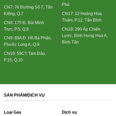
Phú
CN7: 76 Đường Số 7, Tân
Kiểng, Q.7
CN17: 12 Hoàng Hoa
Thám, P.12, Tân Bình
CN8: 175 Đ. Bùi Minh
Trực, P.5, Q.8
CN18: 290 Ấp Chiến
Lược, Bình Hưng Hoà A,
CN9: 69A Đ. Hồ Bá Phấn,
Bình Tân
Phước Long A, Q.9
CN10: 59CT Tam Đảo,
P.15, Q.10
SẢN PHẨM/DỊCH VỤ
Loại Gas
Dịch vụ