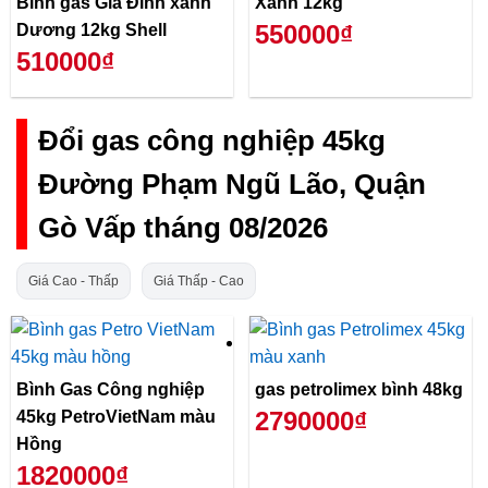
Bình gas Gia Đình xanh
Xanh 12kg
550000₫
Dương 12kg Shell
510000₫
Đổi gas công nghiệp 45kg
Đường Phạm Ngũ Lão, Quận
Gò Vấp tháng 08/2026
Giá Cao - Thấp
Giá Thấp - Cao
Bình Gas Công nghiệp
gas petrolimex bình 48kg
2790000₫
45kg PetroVietNam màu
Hồng
1820000₫