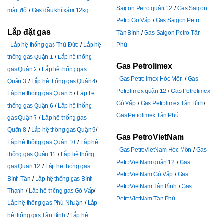
Saigon Petro quận 12
Gas Saigon
màu đỏ
Gas dầu khí xám 12kg
Petro Gò Vấp
Gas Saigon Petro
Lắp đặt gas
Tân Bình
Gas Saigon Petro Tân
Lắp hệ thống gas Thủ Đức
Lắp hệ
Phú
thống gas Quận 1
Lắp hệ thống
Gas Petrolimex
gas Quận 2
Lắp hệ thống gas
Gas Petrolimex Hóc Môn
Gas
Quận 3
Lắp hệ thống gas Quận 4
Petrolimex quận 12
Gas Petrolimex
Lắp hệ thống gas Quận 5
Lắp hệ
Gò Vấp
Gas Petrolimex Tân Bình
thống gas Quận 6
Lắp hệ thống
Gas Petrolimex Tân Phú
gas Quận 7
Lắp hệ thống gas
Quận 8
Lắp hệ thống gas Quận 9
Gas PetroVietNam
Lắp hệ thống gas Quận 10
Lắp hệ
Gas PetroVietNam Hóc Môn
Gas
thống gas Quận 11
Lắp hệ thống
PetroVietNam quận 12
Gas
gas Quận 12
Lắp hệ thống gas
PetroVietNam Gò Vấp
Gas
Bình Tân
Lắp hệ thống gas Bình
PetroVietNam Tân Bình
Gas
Thạnh
Lắp hệ thống gas Gò Vấp
PetroVietNam Tân Phú
Lắp hệ thống gas Phú Nhuận
Lắp
hệ thống gas Tân Bình
Lắp hệ