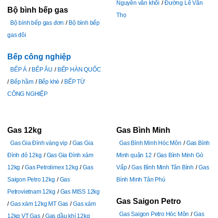
Nguyễn văn khối
Đường Lê Văn
Bộ bình bếp gas
Thọ
Bộ bình bếp gas đơn
Bộ bình bếp
gas đôi
Bếp công nghiệp
BẾP Á
BẾP ÂU
BẾP HÀN QUỐC
Bếp hầm
Bếp khè
BẾP TỪ
CÔNG NGHIỆP
Gas 12kg
Gas Bình Minh
Gas Gia Đình vàng vip
Gas Gia
Gas Bình Minh Hóc Môn
Gas Bình
Đình đỏ 12kg
Gas Gia Đình xám
Minh quận 12
Gas Bình Minh Gò
12kg
Gas Petrolimex 12kg
Gas
Vấp
Gas Bình Minh Tân Bình
Gas
Saigon Petro 12kg
Gas
Bình Minh Tân Phú
Petrovietnam 12kg
Gas MISS 12kg
Gas Saigon Petro
Gas xám 12kg MT Gas
Gas xám
Gas Saigon Petro Hóc Môn
Gas
12kg VT Gas
Gas dầu khí 12kg