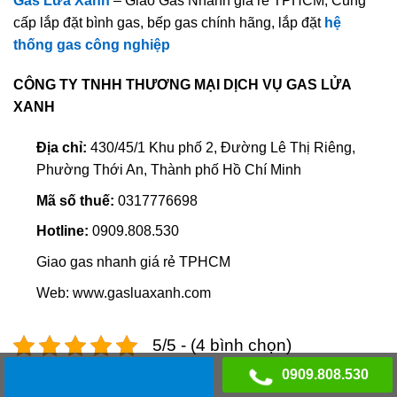
Gas Lửa Xanh
– Giao Gas Nhanh giá rẻ TPHCM, Cung
cấp lắp đặt bình gas, bếp gas chính hãng, lắp đặt
hệ
thống gas công nghiệp
CÔNG TY TNHH THƯƠNG MẠI DỊCH VỤ GAS LỬA
XANH
Địa chỉ:
430/45/1 Khu phố 2, Đường Lê Thị Riêng,
Phường Thới An, Thành phố Hồ Chí Minh
Mã số thuế:
0317776698
Hotline:
0909.808.530
Giao gas nhanh giá rẻ TPHCM
Web: www.gasluaxanh.com
5/5 - (4 bình chọn)
Nội dung bài viết
hiện
0909.808.530