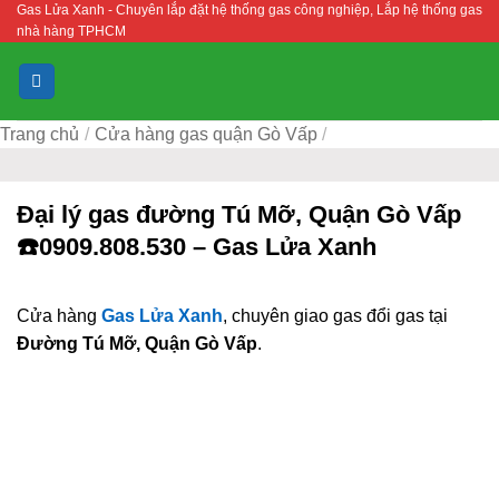
Gas Lửa Xanh - Chuyên lắp đặt hệ thống gas công nghiệp, Lắp hệ thống gas
Bỏ
nhà hàng TPHCM
qua
nội
dung
Trang chủ
/
Cửa hàng gas quận Gò Vấp
/
Đại lý gas đường Tú Mỡ, Quận Gò Vấp
☎️0909.808.530 – Gas Lửa Xanh
Cửa hàng
Gas Lửa Xanh
, chuyên giao gas đổi gas tại
Đường Tú Mỡ, Quận Gò Vấp
.