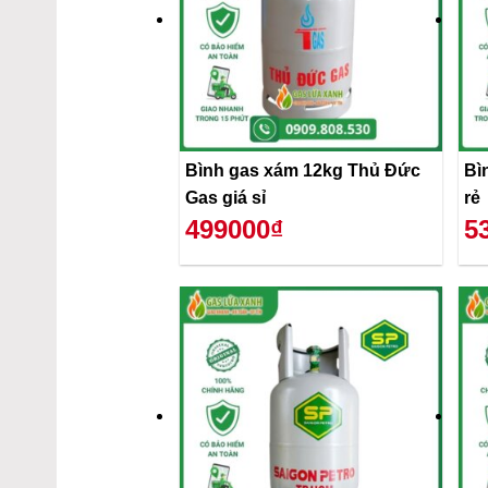
Bình gas xám 12kg Thủ Đức
Bì
Gas giá sỉ
rẻ
499000₫
5