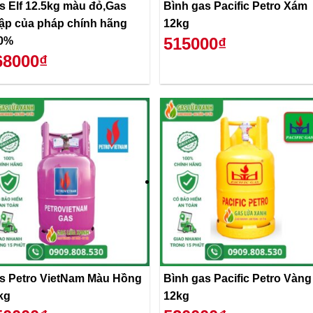
s Elf 12.5kg màu đỏ,Gas
Bình gas Pacific Petro Xám
ập của pháp chính hãng
12kg
515000₫
0%
68000₫
s Petro VietNam Màu Hồng
Bình gas Pacific Petro Vàng
kg
12kg