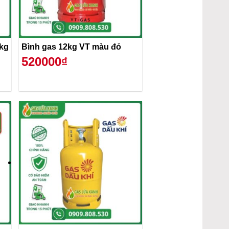
2kg
Bình gas 12kg VT màu đỏ
520000₫