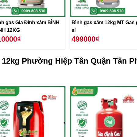
nh gas Gia Đình xám BÌNH
Bình gas xám 12kg MT Gas 
NH 12KG
sỉ
10000₫
499000₫
 12kg Phường Hiệp Tân Quận Tân Ph