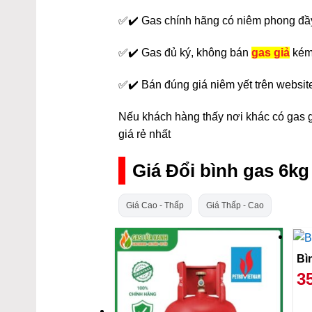
✅✔️ Gas chính hãng có niêm phong đầ
✅✔️ Gas đủ ký, không bán
gas giả
kém
✅✔️ Bán đúng giá niêm yết trên websit
Nếu khách hàng thấy nơi khác có gas gi
giá rẻ nhất
Giá Đổi bình gas 6k
Giá Cao - Thấp
Giá Thấp - Cao
3