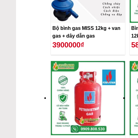
Bộ bình gas MISS 12kg + van
Bì
gas + dây dẫn gas
12
3900000₫
5