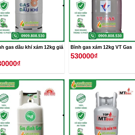
nh gas dầu khí xám 12kg giá
Bình gas xám 12kg VT Gas
530000₫
30000₫