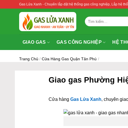
Bỏ
Gas Lửa Xanh - Chuyên lắp đặt hệ thống gas công nghiệp, Lắp hệ 
qua
nội
Tìm
dung
kiếm:
GIAO GAS
GAS CÔNG NGHIỆP
HỆ TH
Trang Chủ
/
Cửa Hàng Gas Quận Tân Phú
/
Giao gas Phường Hi
Cửa hàng
Gas Lửa Xanh
, chuyên giao