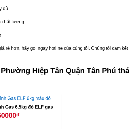
y đủ
 chất lượng
e
á rẻ hơn, hãy gọi ngay hotline của cúng tôi. Chúng tôi cam kế
g Phường Hiệp Tân Quận Tân Phú thá
Bình Gas 6,5kg đỏ ELF gas
50000₫