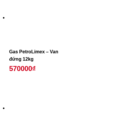
Gas PetroLimex – Van
đứng 12kg
570000₫