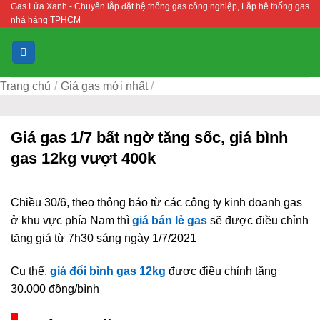
Gas Lửa Xanh - Chuyên lắp đặt hệ thống gas công nghiệp, Lắp hệ thống gas
Bỏ
nhà hàng TPHCM
qua
nội
dung
Trang chủ
/
Giá gas mới nhất
/
Giá gas 1/7 bất ngờ tăng sốc, giá bình
gas 12kg vượt 400k
Chiều 30/6, theo thông báo từ các công ty kinh doanh gas
ở khu vực phía Nam thì
giá bán lẻ gas
sẽ được điều chỉnh
tăng giá từ 7h30 sáng ngày 1/7/2021
Cụ thể,
giá đổi bình gas 12kg
được điều chỉnh tăng
30.000 đồng/bình