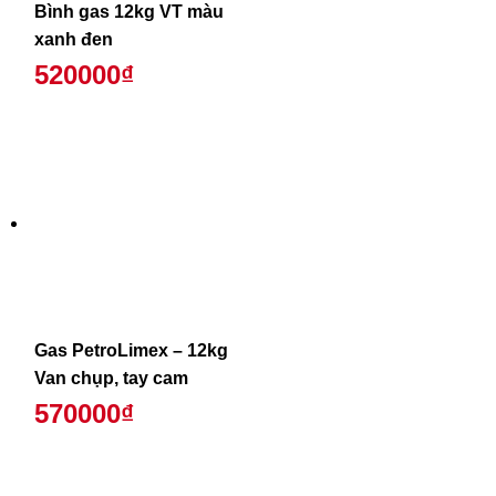
Bình gas 12kg VT màu
xanh đen
520000₫
Gas PetroLimex – 12kg
Van chụp, tay cam
570000₫