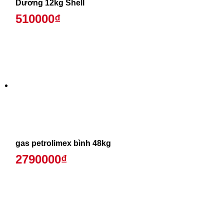
Dương 12kg Shell
510000₫
gas petrolimex bình 48kg
2790000₫