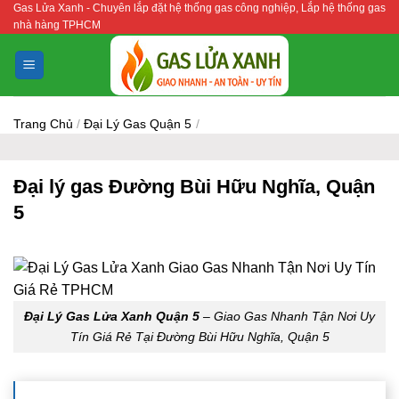
Gas Lửa Xanh - Chuyên lắp đặt hệ thống gas công nghiệp, Lắp hệ thống gas
Bỏ
nhà hàng TPHCM
qua
nội
dung
Trang Chủ
/
Đại Lý Gas Quận 5
/
Đại lý gas Đường Bùi Hữu Nghĩa, Quận
5
Đại Lý Gas Lửa Xanh Quận 5
– Giao Gas Nhanh Tận Nơi Uy
Tín Giá Rẻ Tại Đường Bùi Hữu Nghĩa, Quận 5