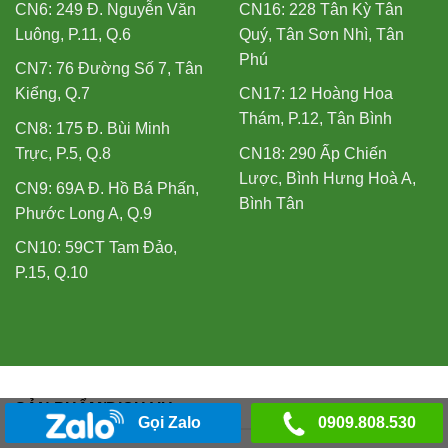
CN6: 249 Đ. Nguyễn Văn
CN16: 228 Tân Kỳ Tân
Luông, P.11, Q.6
Quý, Tân Sơn Nhì, Tân
Phú
CN7: 76 Đường Số 7, Tân
Kiểng, Q.7
CN17: 12 Hoàng Hoa
Thám, P.12, Tân Bình
CN8: 175 Đ. Bùi Minh
Trực, P.5, Q.8
CN18: 290 Ấp Chiến
Lược, Bình Hưng Hoà A,
CN9: 69A Đ. Hồ Bá Phấn,
Bình Tân
Phước Long A, Q.9
CN10: 59CT Tam Đảo,
P.15, Q.10
SẢN PHẨM/DỊCH VỤ
Gọi Zalo
0909.808.530