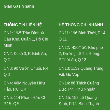
Giao Gas Nhanh
THÔNG TIN LIÊN HỆ
HỆ THỐNG CHI NHÁNH
CN1: 19/5 Trần Đình Xu,
CN11: 196 Bình Thới, P.14,
Cầu Kho, Quận 1, Hồ Chí
Q.11
Minh
CN12: 430/45/1 Khu phố
CN2: Đ. số 3, P. Bình An,
2, Đường Lê Thị Riêng,
Q.2
P.Thới An, Q.12
CN3: 90 Vườn Chuối, P.4,
CN13: 1132 Quang Trung,
Q.3
P.8, Gò Vấp
CN4: 46M Nguyễn Hữu
CN14: 86 Thích Quảng
Hào, P.6, Q.4
Đức, P.4, Phú Nhuận
CN5: 114 Phạm Hữu Chí,
CN:15: 153 Lê Quang
P.15, Q.5
Định, P.14, Bình Thạnh