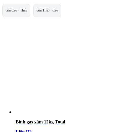
Giá Cao - Thấp
Giá Thấp - Cao
Bình gas xám 12kg Total
Liên Hệ