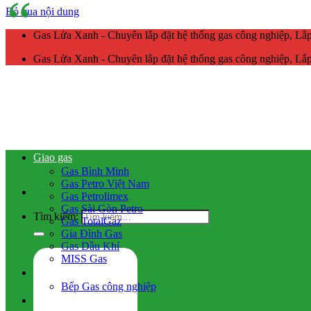
Bỏ qua nội dung
Gas Lửa Xanh - Chuyên lắp đặt hệ thống gas công nghiệp, L
Gas Lửa Xanh - Chuyên lắp đặt hệ thống gas công nghiệp, L
Giao gas
Gas Bình Minh
Gas Petro Việt Nam
Gas Petrolimex
Gas Sài Gòn Petro
Tìm kiếm:
Gas TotalGaz
Gia Đình Gas
Gas Dầu Khí
MISS Gas
Gas công nghiệp
Bếp Gas công nghiệp
Hệ thống gas