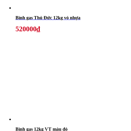
Bình gas Thủ Đức 12kg vỏ nhựa
520000₫
Bình gas 12kg VT màu đỏ