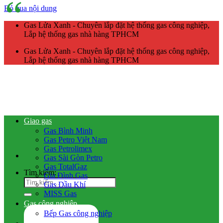
Bỏ qua nội dung
Gas Lửa Xanh - Chuyên lắp đặt hệ thống gas công nghiệp,
Lắp hệ thống gas nhà hàng TPHCM
Gas Lửa Xanh - Chuyên lắp đặt hệ thống gas công nghiệp,
Lắp hệ thống gas nhà hàng TPHCM
Giao gas
Gas Bình Minh
Gas Petro Việt Nam
Gas Petrolimex
Gas Sài Gòn Petro
Gas TotalGaz
Tìm kiếm:
Gia Đình Gas
Gas Dầu Khí
MISS Gas
Gas công nghiệp
Bếp Gas công nghiệp