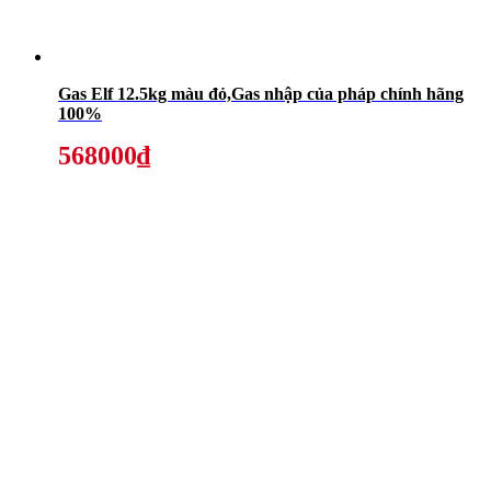
Gas Elf 12.5kg màu đỏ,Gas nhập của pháp chính hãng
100%
568000₫