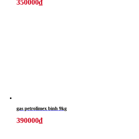
350000₫
gas petrolimex bình 9kg
390000₫