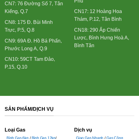
Phú
CN7: 76 Đường Số 7, Tân
Kiểng, Q.7
CN17: 12 Hoàng Hoa
Thám, P.12, Tân Bình
CN8: 175 Đ. Bùi Minh
Trực, P.5, Q.8
CN18: 290 Ấp Chiến
Lược, Bình Hưng Hoà A,
CN9: 69A Đ. Hồ Bá Phấn,
Bình Tân
Phước Long A, Q.9
CN10: 59CT Tam Đảo,
P.15, Q.10
SẢN PHẨM/DỊCH VỤ
Loại Gas
Dịch vụ
Bình Gas 6kg
Bình Gas 12kg
Giao Gas Nhanh
Gas Công