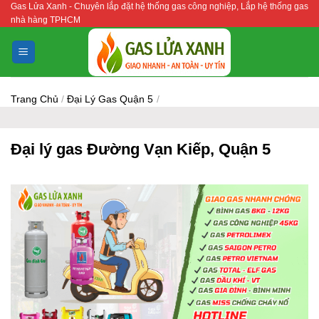
Gas Lửa Xanh - Chuyên lắp đặt hệ thống gas công nghiệp, Lắp hệ thống gas
Bỏ
nhà hàng TPHCM
qua
nội
dung
Trang Chủ
/
Đại Lý Gas Quận 5
/
Đại lý gas Đường Vạn Kiếp, Quận 5