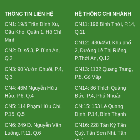
THÔNG TIN LIÊN HỆ
HỆ THỐNG CHI NHÁNH
CN1: 19/5 Trần Đình Xu,
CN11: 196 Bình Thới, P.14,
Cầu Kho, Quận 1, Hồ Chí
Q.11
Minh
CN12: 430/45/1 Khu phố
CN2: Đ. số 3, P. Bình An,
2, Đường Lê Thị Riêng,
Q.2
P.Thới An, Q.12
CN3: 90 Vườn Chuối, P.4,
CN13: 1132 Quang Trung,
Q.3
P.8, Gò Vấp
CN4: 46M Nguyễn Hữu
CN14: 86 Thích Quảng
Hào, P.6, Q.4
Đức, P.4, Phú Nhuận
CN5: 114 Phạm Hữu Chí,
CN:15: 153 Lê Quang
P.15, Q.5
Định, P.14, Bình Thạnh
CN6: 249 Đ. Nguyễn Văn
CN16: 228 Tân Kỳ Tân
Luông, P.11, Q.6
Quý, Tân Sơn Nhì, Tân