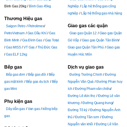
Bình Gas 20kg
Bình Gas 45kg
Nghiệp
Lắp hệ thống gas công
nghiệp
Lắp hệ thống gas nhà hàng
Thương Hiệu gas
Giao gas các quận
Saigon Petro
Petrolimex
PetroVietnam
Gas Dầu Khí
Gas
Giao gas Quận 12
Giao gas Quận
Bình Minh
Gia Đình Gas
Gas Total
Gò Vấp
Giao gas Quận Tân Bình
Gas MISS
VT Gas
Thủ Đức Gas
Giao gas Quận Tân Phú
Giao gas
Gas ELF 12kg
Huyện Hóc Môn
Bếp gas
Dịch vụ giao gas
Bếp gas đơn
Bếp gas đôi
Bếp
Đường Trường Chinh
Đường
gas mặt kính
Bếp gas du lịch
Bếp
Nguyễn Văn Quá
Đường Phan huy
gas Mini
ích
Đường Pham văn chiêu
Đường Lê đức thọ
Đường Lê văn
Phụ kiện gas
khương
Đường Quang trung
Dây dẫn gas
Van gas
kiềng bếp
Đường Tô ký
Đường Nguyễn Ảnh
gas
thủ
Đường Tân sơn
Đường
Nguyễn văn khối
Đường Lê Văn