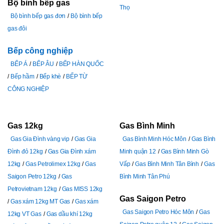
Bộ bình bếp gas
Thọ
Bộ bình bếp gas đơn
Bộ bình bếp
gas đôi
Bếp công nghiệp
BẾP Á
BẾP ÂU
BẾP HÀN QUỐC
Bếp hầm
Bếp khè
BẾP TỪ
CÔNG NGHIỆP
Gas 12kg
Gas Bình Minh
Gas Gia Đình vàng vip
Gas Gia
Gas Bình Minh Hóc Môn
Gas Bình
Đình đỏ 12kg
Gas Gia Đình xám
Minh quận 12
Gas Bình Minh Gò
12kg
Gas Petrolimex 12kg
Gas
Vấp
Gas Bình Minh Tân Bình
Gas
Saigon Petro 12kg
Gas
Bình Minh Tân Phú
Petrovietnam 12kg
Gas MISS 12kg
Gas Saigon Petro
Gas xám 12kg MT Gas
Gas xám
Gas Saigon Petro Hóc Môn
Gas
12kg VT Gas
Gas dầu khí 12kg