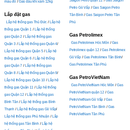
Saigon Petro quận 12
Gas Saigon
màu đỏ
Gas dầu khí xám 12kg
Petro Gò Vấp
Gas Saigon Petro
Lắp đặt gas
Tân Bình
Gas Saigon Petro Tân
Lắp hệ thống gas Thủ Đức
Lắp hệ
Phú
thống gas Quận 1
Lắp hệ thống
Gas Petrolimex
gas Quận 2
Lắp hệ thống gas
Gas Petrolimex Hóc Môn
Gas
Quận 3
Lắp hệ thống gas Quận 4
Petrolimex quận 12
Gas Petrolimex
Lắp hệ thống gas Quận 5
Lắp hệ
Gò Vấp
Gas Petrolimex Tân Bình
thống gas Quận 6
Lắp hệ thống
Gas Petrolimex Tân Phú
gas Quận 7
Lắp hệ thống gas
Quận 8
Lắp hệ thống gas Quận 9
Gas PetroVietNam
Lắp hệ thống gas Quận 10
Lắp hệ
Gas PetroVietNam Hóc Môn
Gas
thống gas Quận 11
Lắp hệ thống
PetroVietNam quận 12
Gas
gas Quận 12
Lắp hệ thống gas
PetroVietNam Gò Vấp
Gas
Bình Tân
Lắp hệ thống gas Bình
PetroVietNam Tân Bình
Gas
Thạnh
Lắp hệ thống gas Gò Vấp
PetroVietNam Tân Phú
Lắp hệ thống gas Phú Nhuận
Lắp
hệ thống gas Tân Bình
Lắp hệ