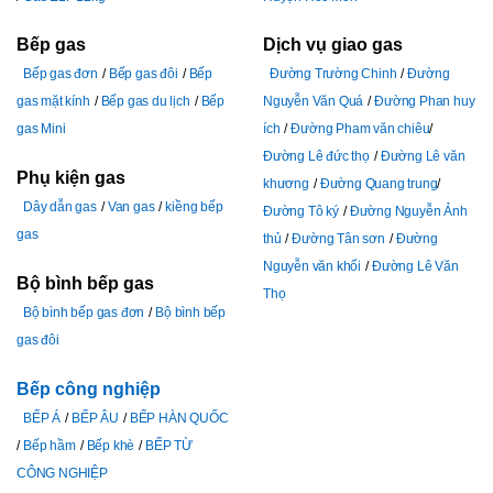
Bếp gas
Dịch vụ giao gas
Bếp gas đơn
Bếp gas đôi
Bếp
Đường Trường Chinh
Đường
gas mặt kính
Bếp gas du lịch
Bếp
Nguyễn Văn Quá
Đường Phan huy
gas Mini
ích
Đường Pham văn chiêu
Đường Lê đức thọ
Đường Lê văn
Phụ kiện gas
khương
Đường Quang trung
Dây dẫn gas
Van gas
kiềng bếp
Đường Tô ký
Đường Nguyễn Ảnh
gas
thủ
Đường Tân sơn
Đường
Nguyễn văn khối
Đường Lê Văn
Bộ bình bếp gas
Thọ
Bộ bình bếp gas đơn
Bộ bình bếp
gas đôi
Bếp công nghiệp
BẾP Á
BẾP ÂU
BẾP HÀN QUỐC
Bếp hầm
Bếp khè
BẾP TỪ
CÔNG NGHIỆP