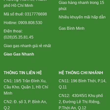
Giao hàng nhanh trong 15
phố Hồ Chí Minh
phút
Mã số thuế: 0317776698
Nhiều khuyến mãi hấp dẫn
Hotline: 0909.808.530
Gas Bình Minh
Điện thoại:
(028)35.35.81.45
Giao gas nhanh giá rẻ nhất
Giao Gas Nhanh
THÔNG TIN LIÊN HỆ
HỆ THỐNG CHI NHÁNH
CN1: 19/5 Trần Đình Xu,
CN11: 196 Bình Thới, P.14,
Cầu Kho, Quận 1, Hồ Chí
Q.11
Minh
CN12: 430/45/1 Khu phố
CN2: Đ. số 3, P. Bình An,
2, Đường Lê Thị Riêng,
Q.2
P.Thới An, Q.12