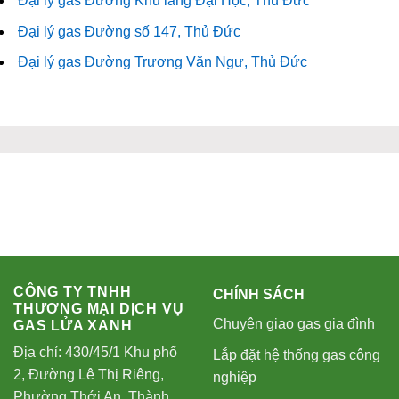
Đại lý gas Đường Khu làng Đại Học, Thủ Đức
Đại lý gas Đường số 147, Thủ Đức
Đại lý gas Đường Trương Văn Ngư, Thủ Đức
CÔNG TY TNHH
CHÍNH SÁCH
THƯƠNG MẠI DỊCH VỤ
Chuyên giao gas gia đình
GAS LỬA XANH
Địa chỉ: 430/45/1 Khu phố
Lắp đặt hệ thống gas công
2, Đường Lê Thị Riêng,
nghiệp
Phường Thới An, Thành