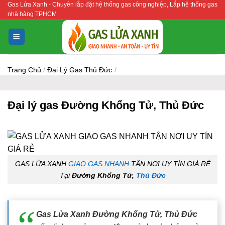
Gas Lửa Xanh - Chuyên lắp đặt hệ thống gas công nghiệp, Lắp hệ thống gas
Bỏ
nhà hàng TPHCM
qua
nội
dung
Trang Chủ
/
Đại Lý Gas Thủ Đức
/
Đại lý gas Đường Khổng Tử, Thủ Đức
GAS LỬA XANH
GIAO GAS NHANH
TẬN NƠI UY TÍN GIÁ RẺ
Tại
Đường Khổng Tử,
Thủ Đức
Gas Lửa Xanh Đường Khổng Tử, Thủ Đức