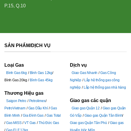
P.15, Q.10
SẢN PHẨM/DỊCH VỤ
Loại Gas
Dịch vụ
Bình Gas 6kg
Bình Gas 12kg
Giao Gas Nhanh
Gas Công
Bình Gas 20kg
Bình Gas 45kg
Nghiệp
Lắp hệ thống gas công
nghiệp
Lắp hệ thống gas nhà hàng
Thương Hiệu gas
Giao gas các quận
Saigon Petro
Petrolimex
PetroVietnam
Gas Dầu Khí
Gas
Giao gas Quận 12
Giao gas Quận
Bình Minh
Gia Đình Gas
Gas Total
Gò Vấp
Giao gas Quận Tân Bình
Gas MISS
VT Gas
Thủ Đức Gas
Giao gas Quận Tân Phú
Giao gas
Gas ELF 12kg
Huyện Hóc Môn