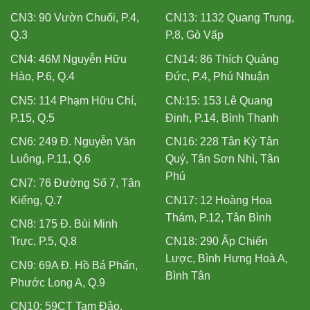
CN3: 90 Vườn Chuối, P.4,
CN13: 1132 Quang Trung,
Q.3
P.8, Gò Vấp
CN4: 46M Nguyễn Hữu
CN14: 86 Thích Quảng
Hào, P.6, Q.4
Đức, P.4, Phú Nhuận
CN5: 114 Phạm Hữu Chí,
CN:15: 153 Lê Quang
P.15, Q.5
Định, P.14, Bình Thạnh
CN6: 249 Đ. Nguyễn Văn
CN16: 228 Tân Kỳ Tân
Luông, P.11, Q.6
Quý, Tân Sơn Nhì, Tân
Phú
CN7: 76 Đường Số 7, Tân
Kiểng, Q.7
CN17: 12 Hoàng Hoa
Thám, P.12, Tân Bình
CN8: 175 Đ. Bùi Minh
Trực, P.5, Q.8
CN18: 290 Ấp Chiến
Lược, Bình Hưng Hoà A,
CN9: 69A Đ. Hồ Bá Phấn,
Bình Tân
Phước Long A, Q.9
CN10: 59CT Tam Đảo,