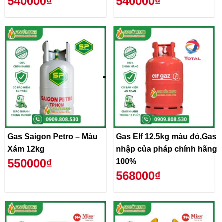
540000₫
540000₫
Gas Saigon Petro – Màu
Gas Elf 12.5kg màu đỏ,Gas
Xám 12kg
nhập của pháp chính hãng
550000₫
100%
568000₫