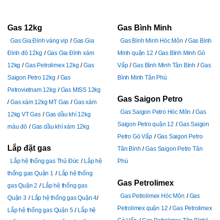
Gas 12kg
Gas Bình Minh
Gas Gia Đình vàng vip
Gas Gia
Gas Bình Minh Hóc Môn
Gas Bình
Đình đỏ 12kg
Gas Gia Đình xám
Minh quận 12
Gas Bình Minh Gò
12kg
Gas Petrolimex 12kg
Gas
Vấp
Gas Bình Minh Tân Bình
Gas
Saigon Petro 12kg
Gas
Bình Minh Tân Phú
Petrovietnam 12kg
Gas MISS 12kg
Gas Saigon Petro
Gas xám 12kg MT Gas
Gas xám
Gas Saigon Petro Hóc Môn
Gas
12kg VT Gas
Gas dầu khí 12kg
Saigon Petro quận 12
Gas Saigon
màu đỏ
Gas dầu khí xám 12kg
Petro Gò Vấp
Gas Saigon Petro
Lắp đặt gas
Tân Bình
Gas Saigon Petro Tân
Lắp hệ thống gas Thủ Đức
Lắp hệ
Phú
thống gas Quận 1
Lắp hệ thống
Gas Petrolimex
gas Quận 2
Lắp hệ thống gas
Gas Petrolimex Hóc Môn
Gas
Quận 3
Lắp hệ thống gas Quận 4
Petrolimex quận 12
Gas Petrolimex
Lắp hệ thống gas Quận 5
Lắp hệ