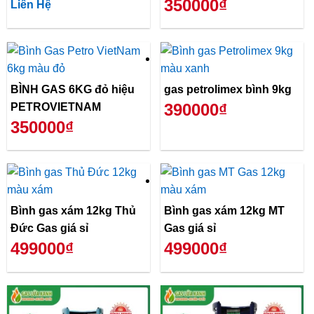
350000₫
Liên Hệ
BÌNH GAS 6KG đỏ hiệu
gas petrolimex bình 9kg
390000₫
PETROVIETNAM
350000₫
Bình gas xám 12kg Thủ
Bình gas xám 12kg MT
Đức Gas giá sỉ
Gas giá sỉ
499000₫
499000₫