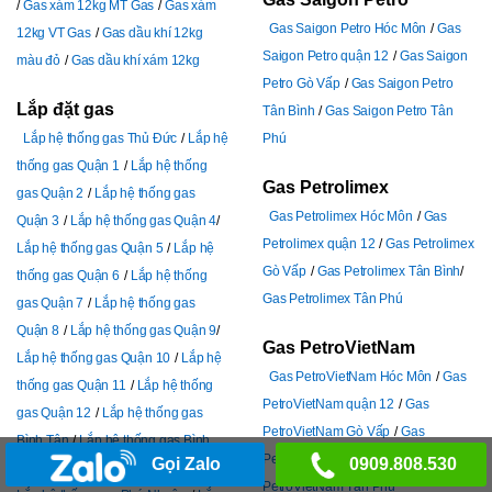
Gas xám 12kg MT Gas
Gas xám
Gas Saigon Petro Hóc Môn
Gas
12kg VT Gas
Gas dầu khí 12kg
Saigon Petro quận 12
Gas Saigon
màu đỏ
Gas dầu khí xám 12kg
Petro Gò Vấp
Gas Saigon Petro
Lắp đặt gas
Tân Bình
Gas Saigon Petro Tân
Lắp hệ thống gas Thủ Đức
Lắp hệ
Phú
thống gas Quận 1
Lắp hệ thống
Gas Petrolimex
gas Quận 2
Lắp hệ thống gas
Gas Petrolimex Hóc Môn
Gas
Quận 3
Lắp hệ thống gas Quận 4
Petrolimex quận 12
Gas Petrolimex
Lắp hệ thống gas Quận 5
Lắp hệ
Gò Vấp
Gas Petrolimex Tân Bình
thống gas Quận 6
Lắp hệ thống
Gas Petrolimex Tân Phú
gas Quận 7
Lắp hệ thống gas
Quận 8
Lắp hệ thống gas Quận 9
Gas PetroVietNam
Lắp hệ thống gas Quận 10
Lắp hệ
Gas PetroVietNam Hóc Môn
Gas
thống gas Quận 11
Lắp hệ thống
PetroVietNam quận 12
Gas
gas Quận 12
Lắp hệ thống gas
PetroVietNam Gò Vấp
Gas
Bình Tân
Lắp hệ thống gas Bình
PetroVietNam Tân Bình
Gas
Gọi Zalo
0909.808.530
Thạnh
Lắp hệ thống gas Gò Vấp
PetroVietNam Tân Phú