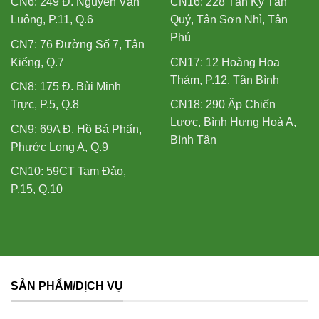
CN6: 249 Đ. Nguyễn Văn
CN16: 228 Tân Kỳ Tân
Luông, P.11, Q.6
Quý, Tân Sơn Nhì, Tân
Phú
CN7: 76 Đường Số 7, Tân
Kiểng, Q.7
CN17: 12 Hoàng Hoa
Thám, P.12, Tân Bình
CN8: 175 Đ. Bùi Minh
Trực, P.5, Q.8
CN18: 290 Ấp Chiến
Lược, Bình Hưng Hoà A,
CN9: 69A Đ. Hồ Bá Phấn,
Bình Tân
Phước Long A, Q.9
CN10: 59CT Tam Đảo,
P.15, Q.10
SẢN PHẨM/DỊCH VỤ