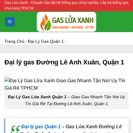
Gas Lửa Xanh - Chuyên lắp đặt hệ thống gas công nghiệp, Lắp hệ thống gas
Bỏ
nhà hàng TPHCM
qua
nội
dung
Trang Chủ
/
Đại Lý Gas Quận 1
/
Đại lý gas Đường Lê Anh Xuân, Quận 1
Đại Lý Gas Lửa Xanh Quận 1
– Giao Gas Nhanh Tận Nơi Uy
Tín Giá Rẻ Tại Đường Lê Anh Xuân, Quận 1
Đại lý gas Quận 1
– Gas Lửa Xanh Đường Lê