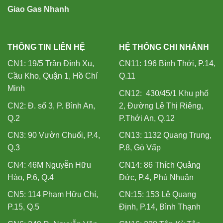
Giao Gas Nhanh
THÔNG TIN LIÊN HỆ
HỆ THỐNG CHI NHÁNH
CN1: 19/5 Trần Đình Xu,
CN11: 196 Bình Thới, P.14,
Cầu Kho, Quận 1, Hồ Chí
Q.11
Minh
CN12: 430/45/1 Khu phố
CN2: Đ. số 3, P. Bình An,
2, Đường Lê Thị Riêng,
Q.2
P.Thới An, Q.12
CN3: 90 Vườn Chuối, P.4,
CN13: 1132 Quang Trung,
Q.3
P.8, Gò Vấp
CN4: 46M Nguyễn Hữu
CN14: 86 Thích Quảng
Hào, P.6, Q.4
Đức, P.4, Phú Nhuận
CN5: 114 Phạm Hữu Chí,
CN:15: 153 Lê Quang
P.15, Q.5
Định, P.14, Bình Thạnh