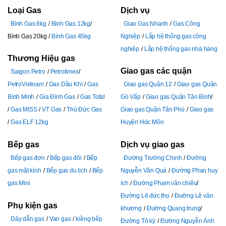
Loại Gas
Dịch vụ
Bình Gas 6kg
Bình Gas 12kg
Giao Gas Nhanh
Gas Công
Bình Gas 20kg
Bình Gas 45kg
Nghiệp
Lắp hệ thống gas công
nghiệp
Lắp hệ thống gas nhà hàng
Thương Hiệu gas
Giao gas các quận
Saigon Petro
Petrolimex
PetroVietnam
Gas Dầu Khí
Gas
Giao gas Quận 12
Giao gas Quận
Bình Minh
Gia Đình Gas
Gas Total
Gò Vấp
Giao gas Quận Tân Bình
Gas MISS
VT Gas
Thủ Đức Gas
Giao gas Quận Tân Phú
Giao gas
Gas ELF 12kg
Huyện Hóc Môn
Bếp gas
Dịch vụ giao gas
Bếp gas đơn
Bếp gas đôi
Bếp
Đường Trường Chinh
Đường
gas mặt kính
Bếp gas du lịch
Bếp
Nguyễn Văn Quá
Đường Phan huy
gas Mini
ích
Đường Pham văn chiêu
Đường Lê đức thọ
Đường Lê văn
Phụ kiện gas
khương
Đường Quang trung
Dây dẫn gas
Van gas
kiềng bếp
Đường Tô ký
Đường Nguyễn Ảnh