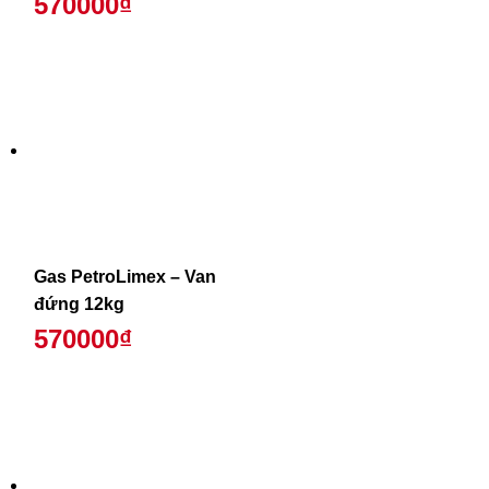
570000₫
Gas PetroLimex – Van
đứng 12kg
570000₫