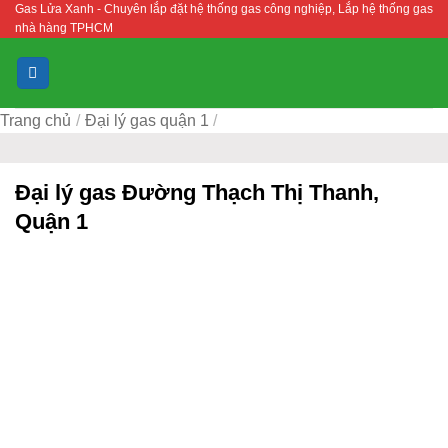
Gas Lửa Xanh - Chuyên lắp đặt hệ thống gas công nghiệp, Lắp hệ thống gas
Bỏ
nhà hàng TPHCM
qua
nội
dung
Trang chủ
/
Đại lý gas quận 1
/
Đại lý gas Đường Thạch Thị Thanh,
Quận 1