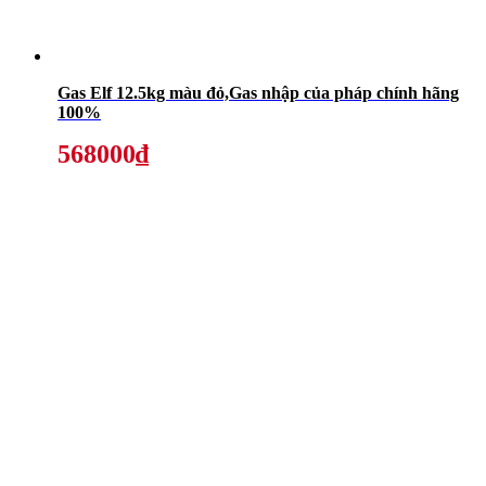
Gas Elf 12.5kg màu đỏ,Gas nhập của pháp chính hãng
100%
568000₫