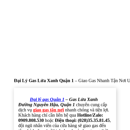
Đại Lý Gas Lửa Xanh Quận 1
– Giao Gas Nhanh Tận Nơi U
Đại lý gas Quận 1
– Gas Lửa Xanh
Đường Nguyễn Hậu, Quận 1
chuyên cung cấp
dịch vụ
giao gas tận nơi
nhanh chóng và tiện lợi.
Khách hàng chỉ cần liên hệ qua
Hotline/Zalo:
0909.808.530
hoặc
Điện thoại: (028)35.35.81.45
,
đội ngũ nhân viên của cửa hàng sẽ giao gas đến