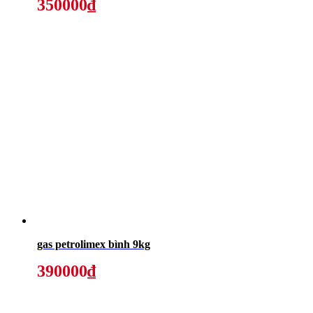
350000₫
gas petrolimex bình 9kg
390000₫