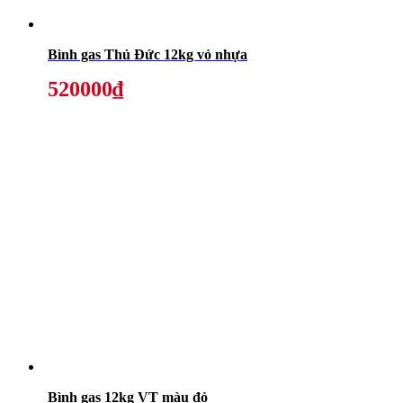
Bình gas Thủ Đức 12kg vỏ nhựa
520000₫
Bình gas 12kg VT màu đỏ