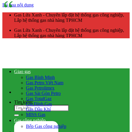
Bỏ qua nội dung
Gas Lửa Xanh - Chuyên lắp đặt hệ thống gas công nghiệp,
Lắp hệ thống gas nhà hàng TPHCM
Gas Lửa Xanh - Chuyên lắp đặt hệ thống gas công nghiệp,
Lắp hệ thống gas nhà hàng TPHCM
Giao gas
Gas Bình Minh
Gas Petro Việt Nam
Gas Petrolimex
Gas Sài Gòn Petro
Gas TotalGaz
Tìm kiếm:
Gia Đình Gas
Gas Dầu Khí
MISS Gas
Gas công nghiệp
Bếp Gas công nghiệp