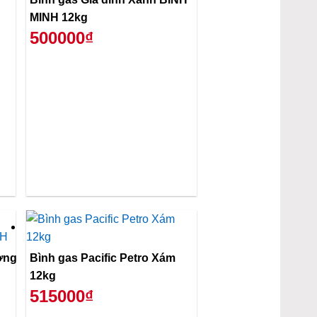
MINH 12kg
500000₫
ơng
Bình gas Pacific Petro Xám
12kg
515000₫