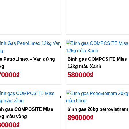
s PetroLimex – Van đứng
Bình gas COMPOSITE Miss
kg
12kg màu Xanh
70000₫
580000₫
nh gas COMPOSITE Miss
bình gas 20kg petrovietnam
890000₫
kg màu vàng
80000₫