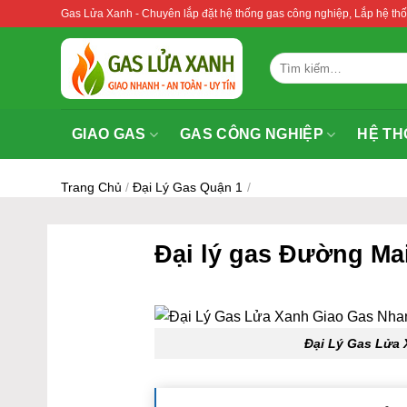
Bỏ
Gas Lửa Xanh - Chuyên lắp đặt hệ thống gas công nghiệp, Lắp hệ 
qua
nội
Tìm
dung
kiếm:
GIAO GAS
GAS CÔNG NGHIỆP
HỆ TH
Trang Chủ
/
Đại Lý Gas Quận 1
/
Đại lý gas Đường Ma
Đại Lý Gas Lửa