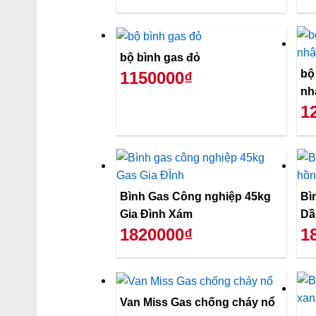
bộ bình gas đỏ
bộ
1150000₫
nh
1
Bình Gas Công nghiệp 45kg
Bì
Gia Đình Xám
Dầ
1820000₫
1
Van Miss Gas chống cháy nổ