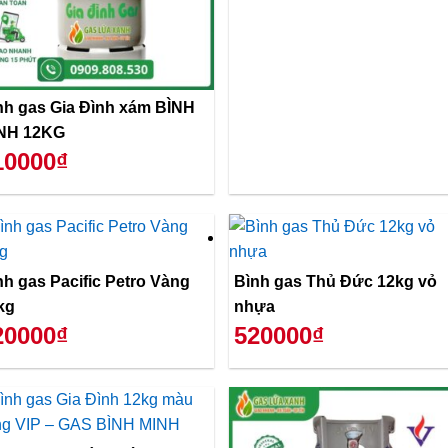
nh gas Gia Đình xám BÌNH
NH 12KG
10000₫
nh gas Pacific Petro Vàng
Bình gas Thủ Đức 12kg vỏ
kg
nhựa
20000₫
520000₫