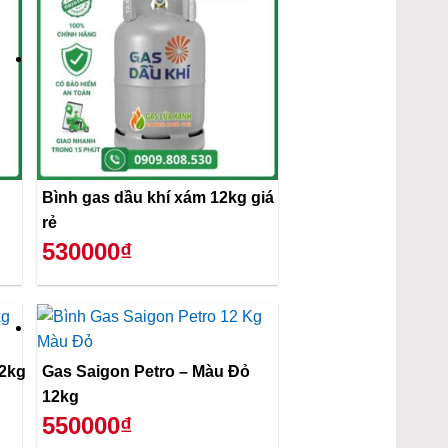
Bình gas dầu khí xám 12kg giá
rẻ
530000₫
12kg
Gas Saigon Petro – Màu Đỏ
12kg
550000₫