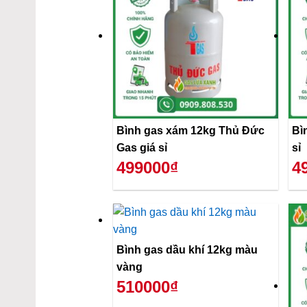
Bình gas xám 12kg Thủ Đức
Bì
Gas giá sỉ
sỉ
499000₫
4
Bình gas dầu khí 12kg màu
vàng
510000₫