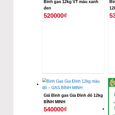
Bình gas 12kg VT màu xanh
Bì
đen
12
520000₫
5
Giá Bình gas Gia Đình đỏ 12kg
BÌNH MINH
540000₫