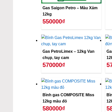
Gas Saigon Petro – Màu Xám
12kg
550000₫
Gas PetroLimex – 12kg Van
Ga
chụp, tay cam
12
570000₫
5
Bình gas COMPOSITE Miss
Bì
12kg màu đỏ
12
580000₫
5