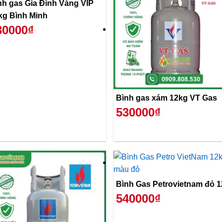
nh gas Gia Đình Vàng VIP
kg Bình Minh
30000₫
Bình gas xám 12kg VT Gas
530000₫
Bình Gas Petrovietnam đỏ 
540000₫