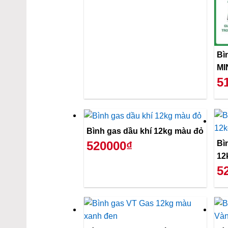
Bì
MI
5
Bình gas dầu khí 12kg màu đỏ
Bì
520000₫
12
5