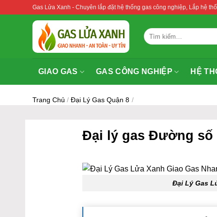
Bỏ
Gas Lửa Xanh - Chuyên lắp đặt hệ thống gas công nghiệp, Lắp hệ 
qua
nội
Tìm
dung
kiếm:
GIAO GAS
GAS CÔNG NGHIỆP
HỆ TH
Trang Chủ
/
Đại Lý Gas Quận 8
/
Đại lý gas Đường số
Đại Lý Gas L