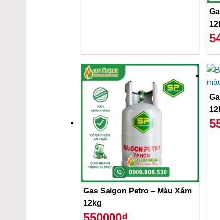
Ga
12
5
Ga
12
5
Gas Saigon Petro – Màu Xám
12kg
550000₫