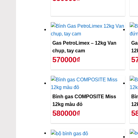
Gas PetroLimex – 12kg Van
Ga
chụp, tay cam
12
570000₫
5
Bình gas COMPOSITE Miss
Bì
12kg màu đỏ
12
580000₫
5