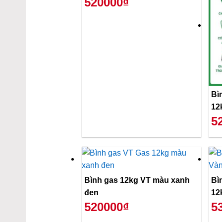
520000₫
Bì
12
5
Bình gas 12kg VT màu xanh
Bì
đen
12
520000₫
5