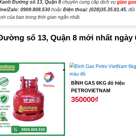
Xanh Đường số 13, Quận 8
chuyên cung cấp dịch vụ
giao gas
ine/Zalo: 0909.808.530
hoặc
Điện thoại: (028)35.35.81.45
, độ
nh của bạn trong thời gian ngắn nhất.
 Đường số 13, Quận 8 mới nhất ngày 
BÌNH GAS 6KG đỏ hiệu
PETROVIETNAM
350000₫