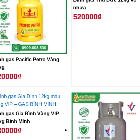
nhựa
520000₫
nh gas Pacific Petro Vàng
kg
20000₫
nh gas Gia Đình Vàng VIP
kg Bình Minh
30000₫