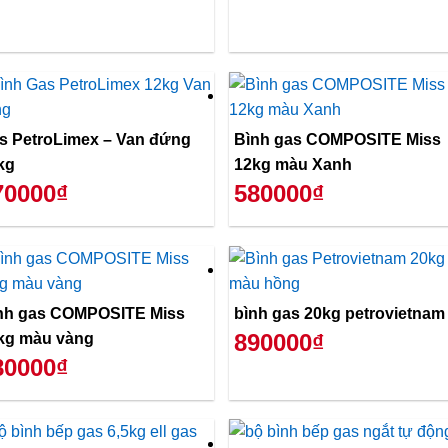
s PetroLimex – Van đứng
Bình gas COMPOSITE Miss
kg
12kg màu Xanh
70000₫
580000₫
nh gas COMPOSITE Miss
bình gas 20kg petrovietnam
890000₫
kg màu vàng
80000₫