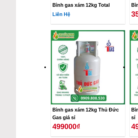
Bình gas xám 12kg Total
3
Liên Hệ
Bình gas xám 12kg Thủ Đức
Bì
Gas giá sỉ
sỉ
499000₫
4