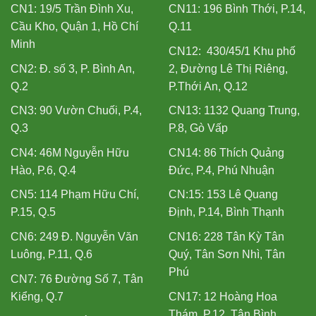
CN1: 19/5 Trần Đình Xu,
CN11: 196 Bình Thới, P.14,
Cầu Kho, Quận 1, Hồ Chí
Q.11
Minh
CN12: 430/45/1 Khu phố
CN2: Đ. số 3, P. Bình An,
2, Đường Lê Thị Riêng,
Q.2
P.Thới An, Q.12
CN3: 90 Vườn Chuối, P.4,
CN13: 1132 Quang Trung,
Q.3
P.8, Gò Vấp
CN4: 46M Nguyễn Hữu
CN14: 86 Thích Quảng
Hào, P.6, Q.4
Đức, P.4, Phú Nhuận
CN5: 114 Phạm Hữu Chí,
CN:15: 153 Lê Quang
P.15, Q.5
Định, P.14, Bình Thạnh
CN6: 249 Đ. Nguyễn Văn
CN16: 228 Tân Kỳ Tân
Luông, P.11, Q.6
Quý, Tân Sơn Nhì, Tân
Phú
CN7: 76 Đường Số 7, Tân
Kiểng, Q.7
CN17: 12 Hoàng Hoa
Thám, P.12, Tân Bình