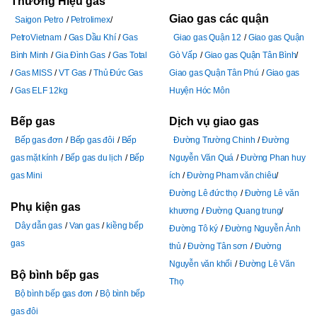
Thương Hiệu gas
Giao gas các quận
Saigon Petro
Petrolimex
PetroVietnam
Gas Dầu Khí
Gas
Giao gas Quận 12
Giao gas Quận
Bình Minh
Gia Đình Gas
Gas Total
Gò Vấp
Giao gas Quận Tân Bình
Gas MISS
VT Gas
Thủ Đức Gas
Giao gas Quận Tân Phú
Giao gas
Gas ELF 12kg
Huyện Hóc Môn
Bếp gas
Dịch vụ giao gas
Bếp gas đơn
Bếp gas đôi
Bếp
Đường Trường Chinh
Đường
gas mặt kính
Bếp gas du lịch
Bếp
Nguyễn Văn Quá
Đường Phan huy
gas Mini
ích
Đường Pham văn chiêu
Đường Lê đức thọ
Đường Lê văn
Phụ kiện gas
khương
Đường Quang trung
Dây dẫn gas
Van gas
kiềng bếp
Đường Tô ký
Đường Nguyễn Ảnh
gas
thủ
Đường Tân sơn
Đường
Nguyễn văn khối
Đường Lê Văn
Bộ bình bếp gas
Thọ
Bộ bình bếp gas đơn
Bộ bình bếp
gas đôi