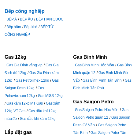
Bếp công nghiệp
BẾP Á
BẾP ÂU
BẾP HÀN QUỐC
Bếp hầm
Bếp khè
BẾP TỪ
CÔNG NGHIỆP
Gas 12kg
Gas Bình Minh
Gas Gia Đình vàng vip
Gas Gia
Gas Bình Minh Hóc Môn
Gas Bình
Đình đỏ 12kg
Gas Gia Đình xám
Minh quận 12
Gas Bình Minh Gò
12kg
Gas Petrolimex 12kg
Gas
Vấp
Gas Bình Minh Tân Bình
Gas
Saigon Petro 12kg
Gas
Bình Minh Tân Phú
Petrovietnam 12kg
Gas MISS 12kg
Gas Saigon Petro
Gas xám 12kg MT Gas
Gas xám
Gas Saigon Petro Hóc Môn
Gas
12kg VT Gas
Gas dầu khí 12kg
Saigon Petro quận 12
Gas Saigon
màu đỏ
Gas dầu khí xám 12kg
Petro Gò Vấp
Gas Saigon Petro
Lắp đặt gas
Tân Bình
Gas Saigon Petro Tân