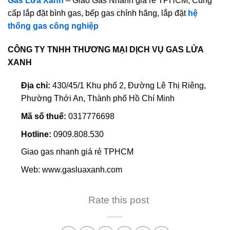
Gas Lửa Xanh
– Giao Gas Nhanh giá rẻ TPHCM, Cung
cấp lắp đặt bình gas, bếp gas chính hãng, lắp đặt
hệ
thống gas công nghiệp
CÔNG TY TNHH THƯƠNG MẠI DỊCH VỤ GAS LỬA
XANH
Địa chỉ:
430/45/1 Khu phố 2, Đường Lê Thị Riêng,
Phường Thới An, Thành phố Hồ Chí Minh
Mã số thuế:
0317776698
Hotline:
0909.808.530
Giao gas nhanh giá rẻ TPHCM
Web: www.gasluaxanh.com
Rate this post