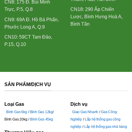
CN8: 175 Đ. Bùi Minh
Trực, P.5, Q.8
CN18: 290 Ấp Chiến
Lược, Bình Hưng Hoà A,
CN9: 69A Đ. Hồ Bá Phấn,
Bình Tân
Phước Long A, Q.9
CN10: 59CT Tam Đảo,
P.15, Q.10
SẢN PHẨM/DỊCH VỤ
Loại Gas
Dịch vụ
Bình Gas 6kg
Bình Gas 12kg
Giao Gas Nhanh
Gas Công
Bình Gas 20kg
Bình Gas 45kg
Nghiệp
Lắp hệ thống gas công
nghiệp
Lắp hệ thống gas nhà hàng