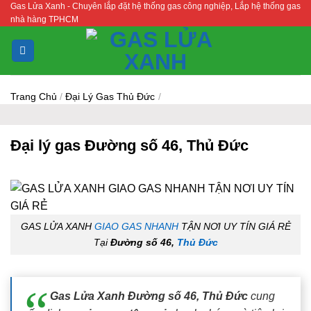
Gas Lửa Xanh - Chuyên lắp đặt hệ thống gas công nghiệp, Lắp hệ thống gas
Bỏ
nhà hàng TPHCM
qua
nội
dung
Trang Chủ
/
Đại Lý Gas Thủ Đức
/
Đại lý gas Đường số 46, Thủ Đức
GAS LỬA XANH
GIAO GAS NHANH
TẬN NƠI UY TÍN GIÁ RẺ
Tại
Đường số 46,
Thủ Đức
Gas Lửa Xanh Đường số 46, Thủ Đức
cung