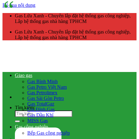
Bỏ qua nội dung
Gas Lửa Xanh - Chuyên lắp đặt hệ thống gas công nghiệp,
Lắp hệ thống gas nhà hàng TPHCM
Gas Lửa Xanh - Chuyên lắp đặt hệ thống gas công nghiệp,
Lắp hệ thống gas nhà hàng TPHCM
Giao gas
Gas Bình Minh
Gas Petro Việt Nam
Gas Petrolimex
Gas Sài Gòn Petro
Gas TotalGaz
Tìm kiếm:
Gia Đình Gas
Gas Dầu Khí
MISS Gas
Gas công nghiệp
Bếp Gas công nghiệp