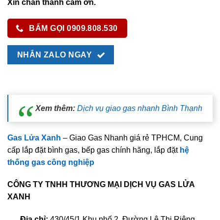
Xin chân thành cảm ơn.
BẤM GỌI 0909.808.530
NHẮN ZALO NGAY
Xem thêm:
Dịch vụ giao gas nhanh Bình Thạnh
Gas Lửa Xanh
– Giao Gas Nhanh giá rẻ TPHCM, Cung
cấp lắp đặt bình gas, bếp gas chính hãng, lắp đặt
hệ
thống gas công nghiệp
CÔNG TY TNHH THƯƠNG MẠI DỊCH VỤ GAS LỬA
XANH
Địa chỉ:
430/45/1 Khu phố 2, Đường Lê Thị Riêng,