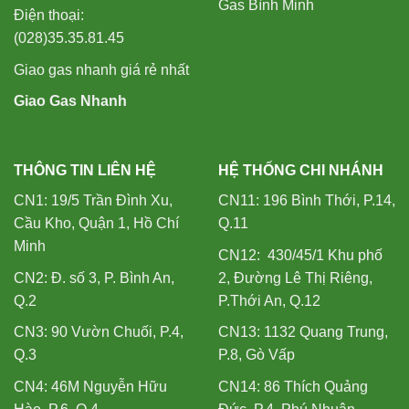
Gas Bình Minh
Điện thoại:
(028)35.35.81.45
Giao gas nhanh giá rẻ nhất
Giao Gas Nhanh
THÔNG TIN LIÊN HỆ
HỆ THỐNG CHI NHÁNH
CN1: 19/5 Trần Đình Xu,
CN11: 196 Bình Thới, P.14,
Cầu Kho, Quận 1, Hồ Chí
Q.11
Minh
CN12: 430/45/1 Khu phố
CN2: Đ. số 3, P. Bình An,
2, Đường Lê Thị Riêng,
Q.2
P.Thới An, Q.12
CN3: 90 Vườn Chuối, P.4,
CN13: 1132 Quang Trung,
Q.3
P.8, Gò Vấp
CN4: 46M Nguyễn Hữu
CN14: 86 Thích Quảng