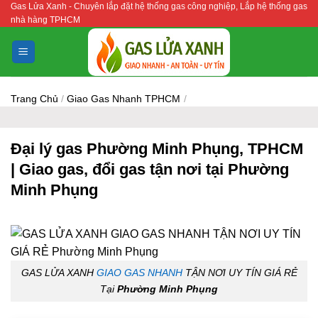
Gas Lửa Xanh - Chuyên lắp đặt hệ thống gas công nghiệp, Lắp hệ thống gas
Bỏ
nhà hàng TPHCM
qua
nội
dung
Trang Chủ
/
Giao Gas Nhanh TPHCM
/
Đại lý gas Phường Minh Phụng, TPHCM
| Giao gas, đổi gas tận nơi tại Phường
Minh Phụng
GAS LỬA XANH
GIAO GAS NHANH
TẬN NƠI UY TÍN GIÁ RẺ
Tại
Phường Minh Phụng