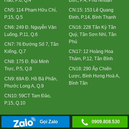
Hào, P.6, Q.4
Đức, P.4, Phú Nhuận
CN5: 114 Phạm Hữu Chí,
CN:15: 153 Lê Quang
P.15, Q.5
Định, P.14, Bình Thạnh
CN6: 249 Đ. Nguyễn Văn
CN16: 228 Tân Kỳ Tân
Luông, P.11, Q.6
Quý, Tân Sơn Nhì, Tân
Phú
CN7: 76 Đường Số 7, Tân
Kiểng, Q.7
CN17: 12 Hoàng Hoa
Thám, P.12, Tân Bình
CN8: 175 Đ. Bùi Minh
Trực, P.5, Q.8
CN18: 290 Ấp Chiến
Lược, Bình Hưng Hoà A,
CN9: 69A Đ. Hồ Bá Phấn,
Bình Tân
Phước Long A, Q.9
CN10: 59CT Tam Đảo,
P.15, Q.10
Gọi Zalo
0909.808.530