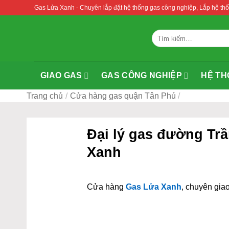
Bỏ
Gas Lửa Xanh - Chuyên lắp đặt hệ thống gas công nghiệp, Lắp hệ 
qua
nội
Tìm
dung
kiếm:
GIAO GAS
GAS CÔNG NGHIỆP
HỆ TH
Trang chủ
/
Cửa hàng gas quận Tân Phú
/
Đại lý gas đường Tr
Xanh
Cửa hàng
Gas Lửa Xanh
, chuyên giao