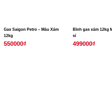
Gas Saigon Petro – Màu Xám
Bình gas xám 12kg 
12kg
sỉ
550000₫
499000₫