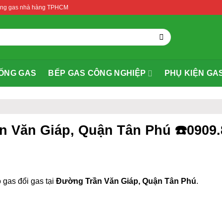
thống gas nhà hàng TPHCM
ỐNG GAS
BẾP GAS CÔNG NGHIỆP
PHỤ KIỆN GA
ần Văn Giáp, Quận Tân Phú ☎️0909
 gas đổi gas tại
Đường Trần Văn Giáp, Quận Tân Phú
.