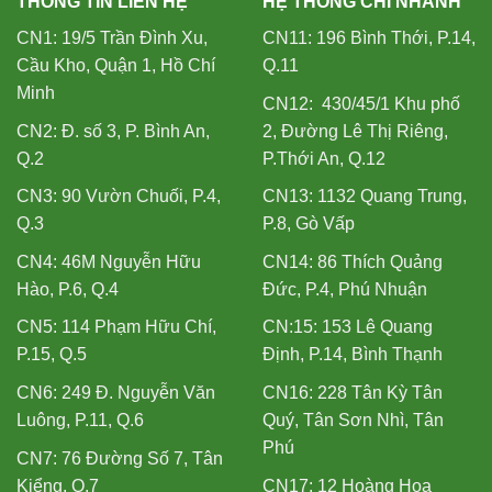
THÔNG TIN LIÊN HỆ
HỆ THỐNG CHI NHÁNH
CN1: 19/5 Trần Đình Xu,
CN11: 196 Bình Thới, P.14,
Cầu Kho, Quận 1, Hồ Chí
Q.11
Minh
CN12: 430/45/1 Khu phố
CN2: Đ. số 3, P. Bình An,
2, Đường Lê Thị Riêng,
Q.2
P.Thới An, Q.12
CN3: 90 Vườn Chuối, P.4,
CN13: 1132 Quang Trung,
Q.3
P.8, Gò Vấp
CN4: 46M Nguyễn Hữu
CN14: 86 Thích Quảng
Hào, P.6, Q.4
Đức, P.4, Phú Nhuận
CN5: 114 Phạm Hữu Chí,
CN:15: 153 Lê Quang
P.15, Q.5
Định, P.14, Bình Thạnh
CN6: 249 Đ. Nguyễn Văn
CN16: 228 Tân Kỳ Tân
Luông, P.11, Q.6
Quý, Tân Sơn Nhì, Tân
Phú
CN7: 76 Đường Số 7, Tân
Kiểng, Q.7
CN17: 12 Hoàng Hoa