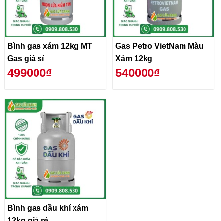
Bình gas xám 12kg MT
Gas Petro VietNam Màu
Gas giá sỉ
Xám 12kg
499000₫
540000₫
Bình gas dầu khí xám
12kg giá rẻ