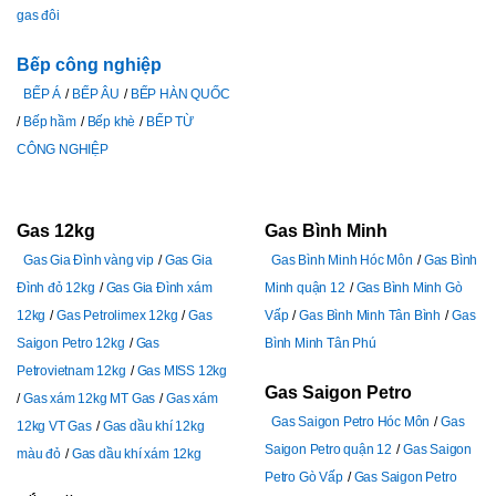
gas đôi
Bếp công nghiệp
BẾP Á
BẾP ÂU
BẾP HÀN QUỐC
Bếp hầm
Bếp khè
BẾP TỪ
CÔNG NGHIỆP
Gas 12kg
Gas Bình Minh
Gas Gia Đình vàng vip
Gas Gia
Gas Bình Minh Hóc Môn
Gas Bình
Đình đỏ 12kg
Gas Gia Đình xám
Minh quận 12
Gas Bình Minh Gò
12kg
Gas Petrolimex 12kg
Gas
Vấp
Gas Bình Minh Tân Bình
Gas
Saigon Petro 12kg
Gas
Bình Minh Tân Phú
Petrovietnam 12kg
Gas MISS 12kg
Gas Saigon Petro
Gas xám 12kg MT Gas
Gas xám
Gas Saigon Petro Hóc Môn
Gas
12kg VT Gas
Gas dầu khí 12kg
Saigon Petro quận 12
Gas Saigon
màu đỏ
Gas dầu khí xám 12kg
Petro Gò Vấp
Gas Saigon Petro