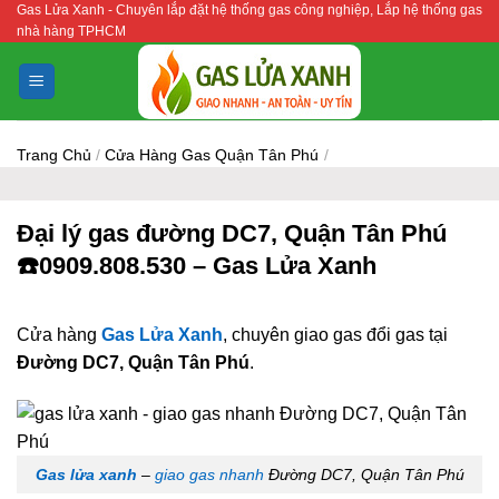
Gas Lửa Xanh - Chuyên lắp đặt hệ thống gas công nghiệp, Lắp hệ thống gas
Bỏ
nhà hàng TPHCM
qua
nội
dung
Trang Chủ
/
Cửa Hàng Gas Quận Tân Phú
/
Đại lý gas đường DC7, Quận Tân Phú
☎️0909.808.530 – Gas Lửa Xanh
Cửa hàng
Gas Lửa Xanh
, chuyên giao gas đổi gas tại
Đường DC7, Quận Tân Phú
.
Gas lửa xanh
–
giao gas nhanh
Đường DC7, Quận Tân Phú