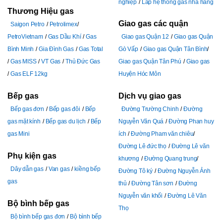
nghiệp
Lắp hệ thống gas nhà hàng
Thương Hiệu gas
Giao gas các quận
Saigon Petro
Petrolimex
PetroVietnam
Gas Dầu Khí
Gas
Giao gas Quận 12
Giao gas Quận
Bình Minh
Gia Đình Gas
Gas Total
Gò Vấp
Giao gas Quận Tân Bình
Gas MISS
VT Gas
Thủ Đức Gas
Giao gas Quận Tân Phú
Giao gas
Gas ELF 12kg
Huyện Hóc Môn
Bếp gas
Dịch vụ giao gas
Bếp gas đơn
Bếp gas đôi
Bếp
Đường Trường Chinh
Đường
gas mặt kính
Bếp gas du lịch
Bếp
Nguyễn Văn Quá
Đường Phan huy
gas Mini
ích
Đường Pham văn chiêu
Đường Lê đức thọ
Đường Lê văn
Phụ kiện gas
khương
Đường Quang trung
Dây dẫn gas
Van gas
kiềng bếp
Đường Tô ký
Đường Nguyễn Ảnh
gas
thủ
Đường Tân sơn
Đường
Nguyễn văn khối
Đường Lê Văn
Bộ bình bếp gas
Thọ
Bộ bình bếp gas đơn
Bộ bình bếp