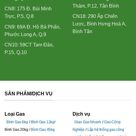
Thám, P.12, Tân Bình
CN8: 175 Đ. Bùi Minh
Trực, P.5, Q.8
CN18: 290 Ấp Chiến
Lược, Bình Hưng Hoà A,
CN9: 69A Đ. Hồ Bá Phấn,
Bình Tân
Phước Long A, Q.9
CN10: 59CT Tam Đảo,
P.15, Q.10
SẢN PHẨM/DỊCH VỤ
Loại Gas
Dịch vụ
Bình Gas 6kg
Bình Gas 12kg
Giao Gas Nhanh
Gas Công
Bình Gas 20kg
Bình Gas 45kg
Nghiệp
Lắp hệ thống gas công