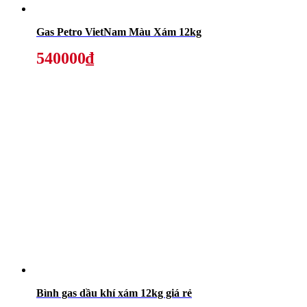
Gas Petro VietNam Màu Xám 12kg
540000₫
Bình gas dầu khí xám 12kg giá rẻ