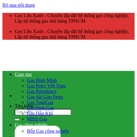
Bỏ qua nội dung
Gas Lửa Xanh - Chuyên lắp đặt hệ thống gas công nghiệp,
Lắp hệ thống gas nhà hàng TPHCM
Gas Lửa Xanh - Chuyên lắp đặt hệ thống gas công nghiệp,
Lắp hệ thống gas nhà hàng TPHCM
Giao gas
Gas Bình Minh
Gas Petro Việt Nam
Gas Petrolimex
Gas Sài Gòn Petro
Gas TotalGaz
Tìm kiếm:
Gia Đình Gas
Gas Dầu Khí
MISS Gas
Gas công nghiệp
Bếp Gas công nghiệp