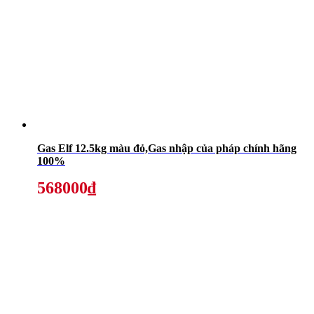
Gas Elf 12.5kg màu đỏ,Gas nhập của pháp chính hãng
100%
568000₫