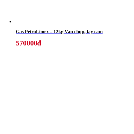
Gas PetroLimex – 12kg Van chụp, tay cam
570000₫