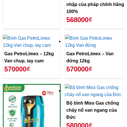
nhập của pháp chính hãng
100%
568000₫
Gas PetroLimex – 12kg
Gas PetroLimex – Van
Van chụp, tay cam
đứng 12kg
570000₫
570000₫
Bộ bình Miss Gas chống
cháy nổ van ngang của
Đức
580000₫