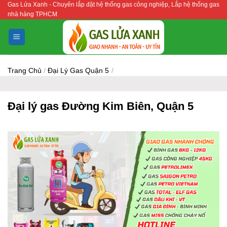
Gas Lửa Xanh - Chuyên lắp đặt hệ thống gas công nghiệp, Lắp hệ thống gas
Bỏ
nhà hàng TPHCM
qua
nội
dung
Trang Chủ
/
Đại Lý Gas Quận 5
/
Đại lý gas Đường Kim Biên, Quận 5