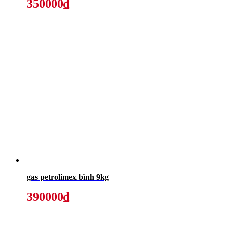
350000₫
gas petrolimex bình 9kg
390000₫