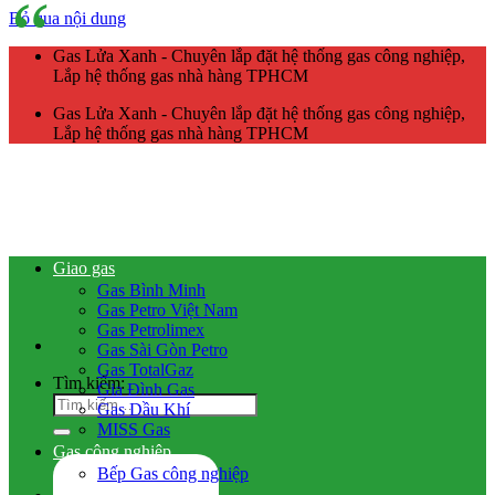
Bỏ qua nội dung
Gas Lửa Xanh - Chuyên lắp đặt hệ thống gas công nghiệp,
Lắp hệ thống gas nhà hàng TPHCM
Gas Lửa Xanh - Chuyên lắp đặt hệ thống gas công nghiệp,
Lắp hệ thống gas nhà hàng TPHCM
Giao gas
Gas Bình Minh
Gas Petro Việt Nam
Gas Petrolimex
Gas Sài Gòn Petro
Gas TotalGaz
Tìm kiếm:
Gia Đình Gas
Gas Dầu Khí
MISS Gas
Gas công nghiệp
Bếp Gas công nghiệp