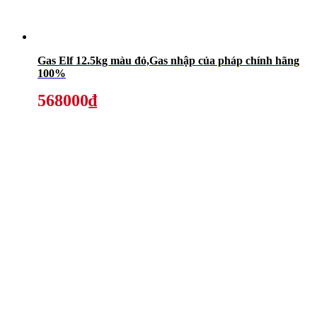
Gas Elf 12.5kg màu đỏ,Gas nhập của pháp chính hãng
100%
568000₫